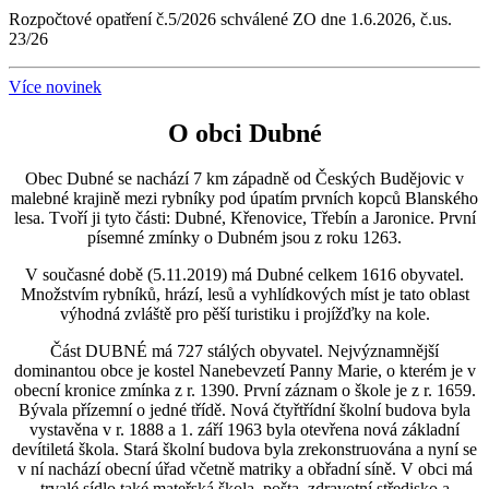
Rozpočtové opatření č.5/2026 schválené ZO dne 1.6.2026, č.us.
23/26
Více novinek
O obci Dubné
Obec Dubné se nachází 7 km západně od Českých Budějovic v
malebné krajině mezi rybníky pod úpatím prvních kopců Blanského
lesa. Tvoří ji tyto části: Dubné, Křenovice, Třebín a Jaronice. První
písemné zmínky o Dubném jsou z roku 1263.
V současné době (5.11.2019) má Dubné celkem 1616 obyvatel.
Množstvím rybníků, hrází, lesů a vyhlídkových míst je tato oblast
výhodná zvláště pro pěší turistiku i projížďky na kole.
Část DUBNÉ má 727 stálých obyvatel. Nejvýznamnější
dominantou obce je kostel Nanebevzetí Panny Marie, o kterém je v
obecní kronice zmínka z r. 1390. První záznam o škole je z r. 1659.
Bývala přízemní o jedné třídě. Nová čtyřtřídní školní budova byla
vystavěna v r. 1888 a 1. září 1963 byla otevřena nová základní
devítiletá škola. Stará školní budova byla zrekonstruována a nyní se
v ní nachází obecní úřad včetně matriky a obřadní síně. V obci má
trvalé sídlo také mateřská škola, pošta, zdravotní středisko a