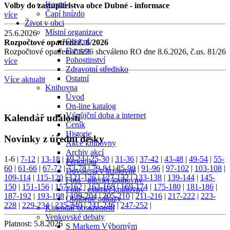
Kostel
Volby do zastupitelstva obce Dubné - informace
Čapí hnízdo
více
Život v obci
Místní organizace
25.6.2026
Obecní
Rozpočtové opatření č. 6/2026
Farnost
Rozpočtové opatření č.6/26 shcváleno RO dne 8.6.2026, č.us. 81/26
Pohostinství
více
Zdravotní středisko
Ostatní
Více aktualit
Knihovna
Úvod
On-line katalog
Výpůjční doba a internet
Kalendář událostí
Ceník
Historie
Novinky z úřední desky
Akce knihovny
Archiv akcí
1-6
|
7-12
|
13-18
|
19-24
|
25-30
|
31-36
|
37-42
|
43-48
|
49-54
|
55-
Periodika
60
|
61-66
|
67-72
|
73-78
|
79-84
|
85-90
|
91-96
|
97-102
|
103-108
|
Dovolená v knihovně
109-114
|
115-120
|
121-126
|
127-132
|
133-138
|
139-144
|
145-
Foto - interiér knihovny
150
|
151-156
|
157-162
|
163-168
|
169-174
|
175-180
|
181-186
|
Foto - exteriér knihovny
187-192
|
193-198
|
199-204
|
205-210
|
211-216
|
217-222
|
223-
Oblíbené odkazy
228
|
229-234
|
235-240
|
241-246
|
247-252
|
Kalendář obsazenosti
Venkovské debaty
Platnost:
5.8.2026
S Markem Výborným