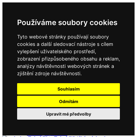
Používáme soubory cookies
Tyto webové stránky používají soubory
cookies a další sledovací nástroje s cílem
vylepšení uživatelského prostředí,
zobrazení přizpůsobeného obsahu a reklam,
Domů
Kontakty
analýzy návštěvnosti webových stránek a
Úřední deska
zjištění zdroje návštěvnosti.
Vyhlášky
Formuláře
Souhlasím
Odmítám
Obec Dubné
Upravit mé předvolby
Složení zastupitelstva
Historie, současnost
Vyhlášky
Aktuality - podrobně