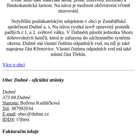
římskokatolická farnost. Na návsi je možnost občerstvení včetně
stravování.
Největším podnikatelským subjektem v obci je Zemědělská
společnost Dubné a. s. Na návsi vyniká nově opravený pomník
padlých z 1. a 2. světové války. V Dubném působí jednotka Sboru
dobrovolných hasičů, která je zařazena do záchranného systému
okresu. Dubné má vlastní čistírnu odpadních vod, na níž je také
napojena část Křenovice. Vlastní čistírnu odpadních vod má také
místní část Třebín.
Více o obci
Obec Dubné - oficiální stránky
Dubné
373 84 Dubné
Starosta:
Božena Kudláčková
Tel:
387992034
E-mail:
obec@dubne.cz
IDDS:
t7jbeix
Fakturační údaje