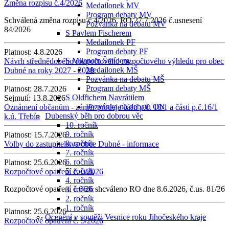
Změna rozpisu č.4/2026
Medailonek MV
Program debaty MV
Schválená změna rozpisu č.4/2026, RO 27.7.2026 č.usnesení
Pozvánka na debatu MV
84/2026
S Pavlem Fischerem
Medailonek PF
Program debaty PF
Platnost:
4.8.2026
S Milanem Šmídem
Návrh střednědobého rozpočtového rozpočtového výhledu pro obec
Medailonek MŠ
Dubné na roky 2027 - 2028
Pozvánka na debatu MŠ
Program debaty MŠ
Platnost:
28.7.2026
S Oldřichem Navrátilem
Sejmutí:
13.8.2026
Pozvánka na debatu ON
Oznámení občanům - záměr prodeje části p.č. 18/1 a části p.č.16/1
Dubenský běh pro dobrou věc
k.ú. Třebín
10. ročník
9. ročník
Platnost:
15.7.2026
8. ročník
Volby do zastupitelstva obce Dubné - informace
7. ročník
6. ročník
Platnost:
25.6.2026
5. ročník
Rozpočtové opatření č. 6/2026
4. ročník
Rozpočtové opatření č.6/26 shcváleno RO dne 8.6.2026, č.us. 81/26
3. ročník
2. ročník
1. ročník
Platnost:
25.6.2026
Ocenění v soutěži Vesnice roku Jihočeského kraje
Rozpočtové opatření č. 5/2026