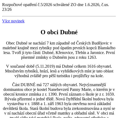
Rozpočtové opatření č.5/2026 schválené ZO dne 1.6.2026, č.us.
23/26
Více novinek
O obci Dubné
Obec Dubné se nachází 7 km západně od Českých Budějovic v
malebné krajině mezi rybníky pod úpatím prvních kopců Blanského
lesa. Tvoří ji tyto části: Dubné, Křenovice, Třebín a Jaronice. První
písemné zmínky o Dubném jsou z roku 1263.
V současné době (5.11.2019) má Dubné celkem 1616 obyvatel.
Množstvím rybníků, hrází, lesů a vyhlídkových míst je tato oblast
výhodná zvláště pro pěší turistiku i projížďky na kole.
Část DUBNÉ má 727 stálých obyvatel. Nejvýznamnější
dominantou obce je kostel Nanebevzetí Panny Marie, o kterém je v
obecní kronice zmínka z r. 1390. První záznam o škole je z r. 1659.
Bývala přízemní o jedné třídě. Nová čtyřtřídní školní budova byla
vystavěna v r. 1888 a 1. září 1963 byla otevřena nová základní
devítiletá škola. Stará školní budova byla zrekonstruována a nyní se
v ní nachází obecní úřad včetně matriky a obřadní síně. V obci má
trvalé sídlo také mateřská škola, pošta, zdravotní středisko a