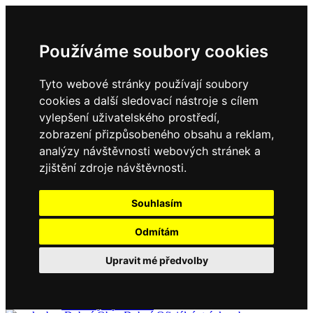
Používáme soubory cookies
Tyto webové stránky používají soubory
cookies a další sledovací nástroje s cílem
vylepšení uživatelského prostředí,
zobrazení přizpůsobeného obsahu a reklam,
Domů
Kontakty
analýzy návštěvnosti webových stránek a
Úřední deska
zjištění zdroje návštěvnosti.
Vyhlášky
Formuláře
Souhlasím
Odmítám
Obec Dubné
Upravit mé předvolby
Složení zastupitelstva
Historie, současnost
Vyhlášky
Aktuality - podrobně