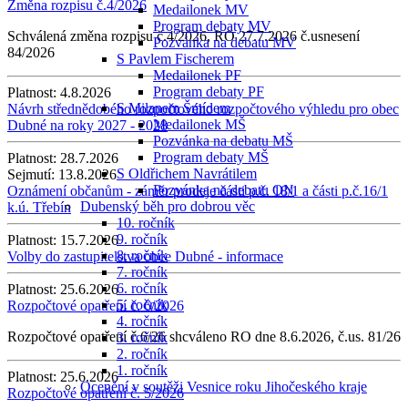
Změna rozpisu č.4/2026
Medailonek MV
Program debaty MV
Schválená změna rozpisu č.4/2026, RO 27.7.2026 č.usnesení
Pozvánka na debatu MV
84/2026
S Pavlem Fischerem
Medailonek PF
Program debaty PF
Platnost:
4.8.2026
S Milanem Šmídem
Návrh střednědobého rozpočtového rozpočtového výhledu pro obec
Medailonek MŠ
Dubné na roky 2027 - 2028
Pozvánka na debatu MŠ
Program debaty MŠ
Platnost:
28.7.2026
S Oldřichem Navrátilem
Sejmutí:
13.8.2026
Pozvánka na debatu ON
Oznámení občanům - záměr prodeje části p.č. 18/1 a části p.č.16/1
Dubenský běh pro dobrou věc
k.ú. Třebín
10. ročník
9. ročník
Platnost:
15.7.2026
8. ročník
Volby do zastupitelstva obce Dubné - informace
7. ročník
6. ročník
Platnost:
25.6.2026
5. ročník
Rozpočtové opatření č. 6/2026
4. ročník
Rozpočtové opatření č.6/26 shcváleno RO dne 8.6.2026, č.us. 81/26
3. ročník
2. ročník
1. ročník
Platnost:
25.6.2026
Ocenění v soutěži Vesnice roku Jihočeského kraje
Rozpočtové opatření č. 5/2026