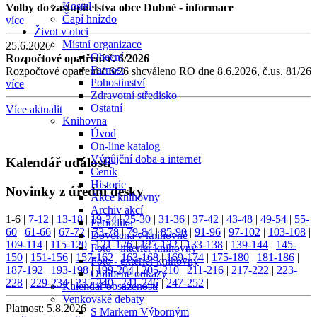
Kostel
Volby do zastupitelstva obce Dubné - informace
Čapí hnízdo
více
Život v obci
Místní organizace
25.6.2026
Obecní
Rozpočtové opatření č. 6/2026
Farnost
Rozpočtové opatření č.6/26 shcváleno RO dne 8.6.2026, č.us. 81/26
Pohostinství
více
Zdravotní středisko
Ostatní
Více aktualit
Knihovna
Úvod
On-line katalog
Výpůjční doba a internet
Kalendář událostí
Ceník
Historie
Novinky z úřední desky
Akce knihovny
Archiv akcí
1-6
|
7-12
|
13-18
|
19-24
|
25-30
|
31-36
|
37-42
|
43-48
|
49-54
|
55-
Periodika
60
|
61-66
|
67-72
|
73-78
|
79-84
|
85-90
|
91-96
|
97-102
|
103-108
|
Dovolená v knihovně
109-114
|
115-120
|
121-126
|
127-132
|
133-138
|
139-144
|
145-
Foto - interiér knihovny
150
|
151-156
|
157-162
|
163-168
|
169-174
|
175-180
|
181-186
|
Foto - exteriér knihovny
187-192
|
193-198
|
199-204
|
205-210
|
211-216
|
217-222
|
223-
Oblíbené odkazy
228
|
229-234
|
235-240
|
241-246
|
247-252
|
Kalendář obsazenosti
Venkovské debaty
Platnost:
5.8.2026
S Markem Výborným