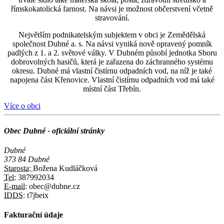
římskokatolická farnost. Na návsi je možnost občerstvení včetně
stravování.
Největším podnikatelským subjektem v obci je Zemědělská
společnost Dubné a. s. Na návsi vyniká nově opravený pomník
padlých z 1. a 2. světové války. V Dubném působí jednotka Sboru
dobrovolných hasičů, která je zařazena do záchranného systému
okresu. Dubné má vlastní čistírnu odpadních vod, na níž je také
napojena část Křenovice. Vlastní čistírnu odpadních vod má také
místní část Třebín.
Více o obci
Obec Dubné - oficiální stránky
Dubné
373 84 Dubné
Starosta:
Božena Kudláčková
Tel:
387992034
E-mail:
obec@dubne.cz
IDDS:
t7jbeix
Fakturační údaje