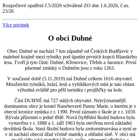
Rozpočtové opatření č.5/2026 schválené ZO dne 1.6.2026, č.us.
23/26
Více novinek
O obci Dubné
Obec Dubné se nachází 7 km západně od Českých Budějovic v
malebné krajině mezi rybníky pod úpatím prvních kopců Blanského
lesa. Tvoří ji tyto části: Dubné, Křenovice, Třebín a Jaronice. První
písemné zmínky o Dubném jsou z roku 1263.
V současné době (5.11.2019) má Dubné celkem 1616 obyvatel.
Množstvím rybníků, hrází, lesů a vyhlídkových míst je tato oblast
výhodná zvláště pro pěší turistiku i projížďky na kole.
Část DUBNÉ má 727 stálých obyvatel. Nejvýznamnější
dominantou obce je kostel Nanebevzetí Panny Marie, o kterém je v
obecní kronice zmínka z r. 1390. První záznam o škole je z r. 1659.
Bývala přízemní o jedné třídě. Nová čtyřtřídní školní budova byla
vystavěna v r. 1888 a 1. září 1963 byla otevřena nová základní
devítiletá škola. Stará školní budova byla zrekonstruována a nyní se
v ní nachází obecní úřad včetně matriky a obřadní síně. V obci má
trvalé sídlo také mateřská škola, pošta, zdravotní středisko a