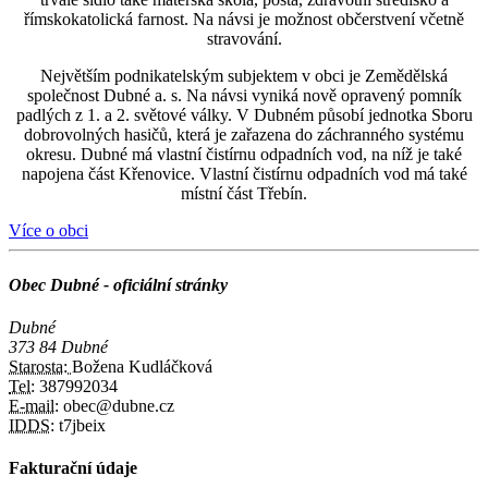
římskokatolická farnost. Na návsi je možnost občerstvení včetně
stravování.
Největším podnikatelským subjektem v obci je Zemědělská
společnost Dubné a. s. Na návsi vyniká nově opravený pomník
padlých z 1. a 2. světové války. V Dubném působí jednotka Sboru
dobrovolných hasičů, která je zařazena do záchranného systému
okresu. Dubné má vlastní čistírnu odpadních vod, na níž je také
napojena část Křenovice. Vlastní čistírnu odpadních vod má také
místní část Třebín.
Více o obci
Obec Dubné - oficiální stránky
Dubné
373 84 Dubné
Starosta:
Božena Kudláčková
Tel:
387992034
E-mail:
obec@dubne.cz
IDDS:
t7jbeix
Fakturační údaje