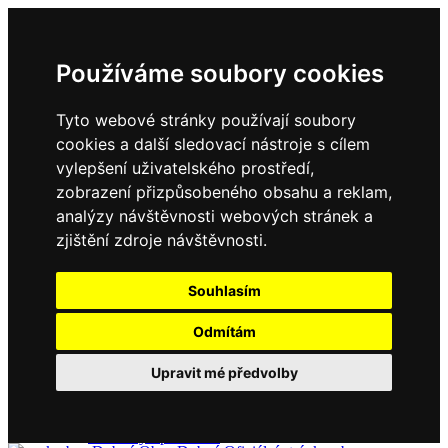
Používáme soubory cookies
Tyto webové stránky používají soubory
cookies a další sledovací nástroje s cílem
vylepšení uživatelského prostředí,
zobrazení přizpůsobeného obsahu a reklam,
Domů
Kontakty
analýzy návštěvnosti webových stránek a
Úřední deska
zjištění zdroje návštěvnosti.
Vyhlášky
Formuláře
Souhlasím
Odmítám
Obec Dubné
Upravit mé předvolby
Složení zastupitelstva
Historie, současnost
Vyhlášky
Aktuality - podrobně