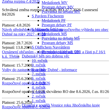
Změna rozpisu č.4/2026
Medailonek MV
Program debaty MV
Schválená změna rozpisu č.4/2026, RO 27.7.2026 č.usnesení
Pozvánka na debatu MV
84/2026
S Pavlem Fischerem
Medailonek PF
Program debaty PF
Platnost:
4.8.2026
S Milanem Šmídem
Návrh střednědobého rozpočtového rozpočtového výhledu pro obec
Medailonek MŠ
Dubné na roky 2027 - 2028
Pozvánka na debatu MŠ
Program debaty MŠ
Platnost:
28.7.2026
S Oldřichem Navrátilem
Sejmutí:
13.8.2026
Pozvánka na debatu ON
Oznámení občanům - záměr prodeje části p.č. 18/1 a části p.č.16/1
Dubenský běh pro dobrou věc
k.ú. Třebín
10. ročník
9. ročník
Platnost:
15.7.2026
8. ročník
Volby do zastupitelstva obce Dubné - informace
7. ročník
6. ročník
Platnost:
25.6.2026
5. ročník
Rozpočtové opatření č. 6/2026
4. ročník
Rozpočtové opatření č.6/26 shcváleno RO dne 8.6.2026, č.us. 81/26
3. ročník
2. ročník
1. ročník
Platnost:
25.6.2026
Ocenění v soutěži Vesnice roku Jihočeského kraje
Rozpočtové opatření č. 5/2026