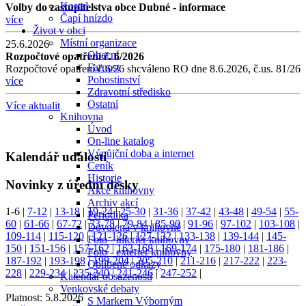
Kostel
Volby do zastupitelstva obce Dubné - informace
Čapí hnízdo
více
Život v obci
Místní organizace
25.6.2026
Obecní
Rozpočtové opatření č. 6/2026
Farnost
Rozpočtové opatření č.6/26 shcváleno RO dne 8.6.2026, č.us. 81/26
Pohostinství
více
Zdravotní středisko
Ostatní
Více aktualit
Knihovna
Úvod
On-line katalog
Výpůjční doba a internet
Kalendář událostí
Ceník
Historie
Novinky z úřední desky
Akce knihovny
Archiv akcí
1-6
|
7-12
|
13-18
|
19-24
|
25-30
|
31-36
|
37-42
|
43-48
|
49-54
|
55-
Periodika
60
|
61-66
|
67-72
|
73-78
|
79-84
|
85-90
|
91-96
|
97-102
|
103-108
|
Dovolená v knihovně
109-114
|
115-120
|
121-126
|
127-132
|
133-138
|
139-144
|
145-
Foto - interiér knihovny
150
|
151-156
|
157-162
|
163-168
|
169-174
|
175-180
|
181-186
|
Foto - exteriér knihovny
187-192
|
193-198
|
199-204
|
205-210
|
211-216
|
217-222
|
223-
Oblíbené odkazy
228
|
229-234
|
235-240
|
241-246
|
247-252
|
Kalendář obsazenosti
Venkovské debaty
Platnost:
5.8.2026
S Markem Výborným