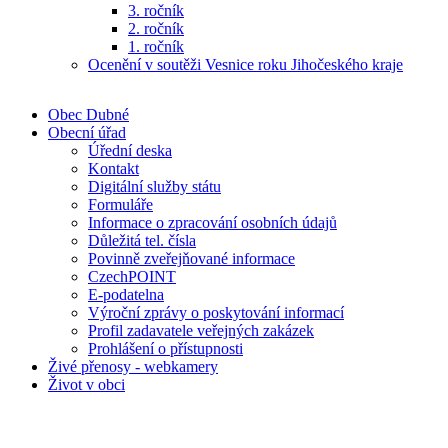
3. ročník
2. ročník
1. ročník
Ocenění v soutěži Vesnice roku Jihočeského kraje
Obec Dubné
Obecní úřad
Úřední deska
Kontakt
Digitální služby státu
Formuláře
Informace o zpracování osobních údajů
Důležitá tel. čísla
Povinně zveřejňované informace
CzechPOINT
E-podatelna
Výroční zprávy o poskytování informací
Profil zadavatele veřejných zakázek
Prohlášení o přístupnosti
Živé přenosy - webkamery
Život v obci