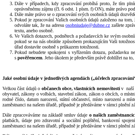
Dále v případech, kdy zpracování probíhá proto, že tím pln
oprávněnému zájmu (čl. 6 odst. 1 písm. f) ON), máte právo pod
Dále máte právo se o zpracování svých osobních údajů dozvěd
Pokud je zpracování Vašich osobních údajů založeno na tom, 
odvoláte tak, že na adresu
osobniudaje@dubne.cz
zašlete zpráv
textu, anebo osobně.
Ve Vašich dotazech, podnětech a požadavcích ke svým osobním ú
pokud se na nás obrátíte způsobem prokazujícím Vaši totožnos
úřad dostavíte osobně s průkazem totožnosti.
Pokud nebudete spokojeni s vyřízením dotazu, požadavku 
s
pověřencem
. Jeho úkolem je především právě dohlížet na to
Jaké osobní údaje v jednotlivých agendách („účelech zpracován
Velkou část údajů o
občanech obce, vlastnících nemovitostí
v naší 
obyvatel, zákony o volbách, stavební zákon, zákon o obcích, o míst
rodné číslo, datum narození, státní občanství, místo narození a mís
zaměstnanci na našem úřadě, případně je předáváme v rámci plnění zá
Dále zpracováváme na základě smluv údaje
o našich zaměstnancích
platbách, údaje pro zdravotní a sociální pojištění, bankovní spoj
zaměstnanci na našem úřadě, případně je předáváme v rámci plnění 