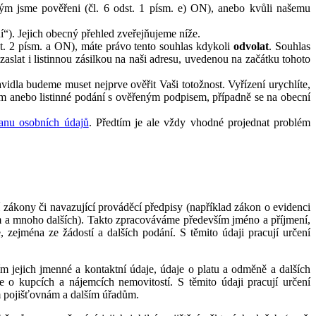
ým jsme pověřeni (čl. 6 odst. 1 písm. e) ON), anebo kvůli našemu
“). Jejich obecný přehled zveřejňujeme níže.
dst. 2 písm. a ON), máte právo tento souhlas kdykoli
odvolat
. Souhlas
zaslat i listinnou zásilkou na naši adresu, uvedenou na začátku tohoto
idla budeme muset nejprve ověřit Vaši totožnost. Vyřízení urychlíte,
em anebo listinné podání s ověřeným podpisem, případně se na obecní
anu osobních údajů
. Předtím je ale vždy vhodné projednat problém
 zákony či navazující prováděcí předpisy (například zákon o evidenci
ím a mnoho dalších). Takto zpracováváme především jméno a příjmení,
, zejména ze žádostí a dalších podání. S těmito údaji pracují určení
 jejich jmenné a kontaktní údaje, údaje o platu a odměně a dalších
e o kupcích a nájemcích nemovitostí. S těmito údaji pracují určení
m pojišťovnám a dalším úřadům.