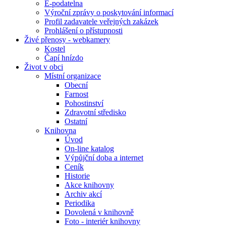
E-podatelna
Výroční zprávy o poskytování informací
Profil zadavatele veřejných zakázek
Prohlášení o přístupnosti
Živé přenosy - webkamery
Kostel
Čapí hnízdo
Život v obci
Místní organizace
Obecní
Farnost
Pohostinství
Zdravotní středisko
Ostatní
Knihovna
Úvod
On-line katalog
Výpůjční doba a internet
Ceník
Historie
Akce knihovny
Archiv akcí
Periodika
Dovolená v knihovně
Foto - interiér knihovny