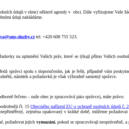
obních údajů v rámci některé agendy v obci. Dále vyřizujeme Vaše žádo
obními údaji nakládáme.
ova@sms-sluzby.cz
tel. +420 608 755 523.
žadavky na uplatnění Vašich práv, které se týkají přímo Vašich osobn
dá správci spolu s doporučením, jak je řešit, případně vám poskytne 
odnětů, námitek a požadavků je však výhradně samotný správce.
borně řečeno – naše obec je zpracovává jako správce), máte právo:
podrobněji čl. 15
Obecného nařízení EU o ochraně osobních údajů č. 
o nepřiměřený, zejména opakovaný v krátké době, můžeme požadovat
né, požadovat jejich
vymazání
, pokud se zpracovávají neoprávněně, a