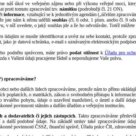
íme náš úkol ve veřejném zájmu nebo při výkonu veřejné moci, kter
at proti tomuto zpracování tzv.
námitku
(podrobněji čl. 21 ON).
ět
informace
, vztahující se k jednotlivým agendám („účelům zpracování
že jste nám k němu udělili
souhlas
(čl. 6 odst. 1 písm. anebo čl. 9 o
u, v níž uvedete, o jaký souhlas jde a že ho odvoláváte. Totéž můžete 
dajům se musíte identifikovat a uvést na sebe kontakt, protože zprav
t, jako je datová schránka, e‑mail s uznávaným elektronickým podpis
nebo podnětu správcem, máte právo
podat stížnost
k
Úřadu pro ochr
, zda s Vašimi údaji pracujeme řádně a neporušujeme Vaše práva.
í“) zpracováváme?
obci nebo dalších lidech zpracováváme, protože nám to přímo ukládají
ních poplatcích, o matrikách, zákon o svobodném přístupu k informac
to trvalého pobytu, údaje o uzavření manželství, o úmrtí a další údaje
konné povinnosti státním a dalším úřadům a veřejným institucím.
 a dodavatelích či jejich zástupcích
. Takto zpracováváme především
ení a další podobné údaje. Na základě smluv také zpracováváme údaj
zákonné povinnosti ČSSZ, finanční správě, Úřadu práce ČR, zdravotní