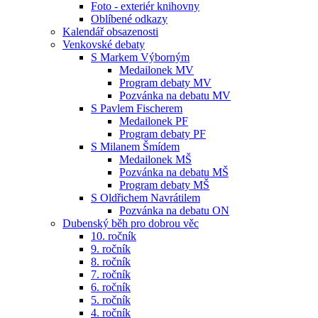
Foto - exteriér knihovny
Oblíbené odkazy
Kalendář obsazenosti
Venkovské debaty
S Markem Výborným
Medailonek MV
Program debaty MV
Pozvánka na debatu MV
S Pavlem Fischerem
Medailonek PF
Program debaty PF
S Milanem Šmídem
Medailonek MŠ
Pozvánka na debatu MŠ
Program debaty MŠ
S Oldřichem Navrátilem
Pozvánka na debatu ON
Dubenský běh pro dobrou věc
10. ročník
9. ročník
8. ročník
7. ročník
6. ročník
5. ročník
4. ročník