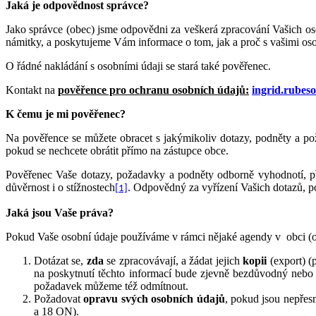
Jaká je odpovědnost správce?
Jako správce (obec) jsme odpovědni za veškerá zpracování Vašich os
námitky, a poskytujeme Vám informace o tom, jak a proč s vašimi os
O řádné nakládání s osobními údaji se stará také pověřenec.
Kontakt na
pověřence pro ochranu osobních údajů:
ingrid.rubes
K čemu je mi pověřenec?
Na pověřence se můžete obracet s jakýmikoliv dotazy, podněty a po
pokud se nechcete obrátit přímo na zástupce obce.
Pověřenec Vaše dotazy, požadavky a podněty odborně vyhodnotí, pře
důvěrnost i o stížnostech
. Odpovědný za vyřízení Vašich dotazů, p
[1]
Jaká jsou Vaše práva?
Pokud Vaše osobní údaje používáme v rámci nějaké agendy v obci (od
Dotázat se,
zda
se zpracovávají, a žádat jejich
kopii
(export) (
na poskytnutí těchto informací bude zjevně bezdůvodný neb
požadavek můžeme též odmítnout.
Požadovat
opravu svých osobních údajů
, pokud jsou nepřes
a 18 ON).