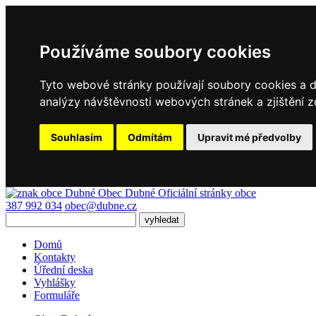
Používáme soubory cookies
Tyto webové stránky používají soubory cookies a da
analýzy návštěvnosti webových stránek a zjištění z
Souhlasím
Odmítám
Upravit mé předvolby
Obec Dubné
Oficiální stránky obce
387 992 034
obec@dubne.cz
Domů
Kontakty
Úřední deska
Vyhlášky
Formuláře