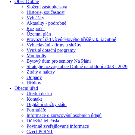
Obec Dubné
Složení zastupitelstva
Historie, současnost
Vyhlášky
Aktuality - podrobně
Rozpočet
Územní plán
Provozní řád víceúčelového hřiště v k.ú.Dubné
Vyhledávání - firmy a služby
Využité dotační programy
Munipolis
Bytový dům pro seniory Na Pláni
Strategie rozvoje obce Dubné na období 2023 - 2029
Ztráty a nálezy
Odpady
Hřbitov
Obecní úřad
Úřední deska
Kontakt
Digitální služby státu
Formuláře
Informace o zpracování osobních údajů
Důležitá tel. čísla
Povinně zveřejňované informace
CzechPOINT