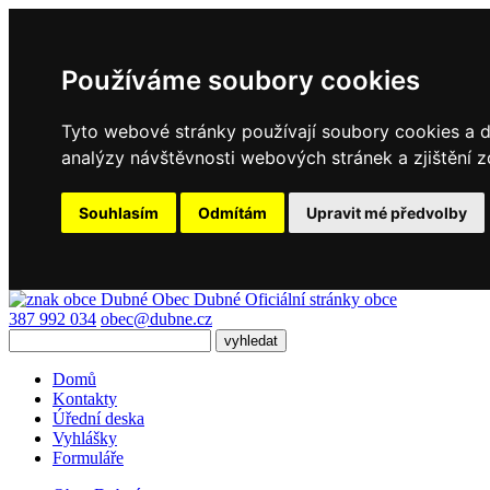
Používáme soubory cookies
Tyto webové stránky používají soubory cookies a da
analýzy návštěvnosti webových stránek a zjištění z
Souhlasím
Odmítám
Upravit mé předvolby
Obec Dubné
Oficiální stránky obce
387 992 034
obec@dubne.cz
Domů
Kontakty
Úřední deska
Vyhlášky
Formuláře