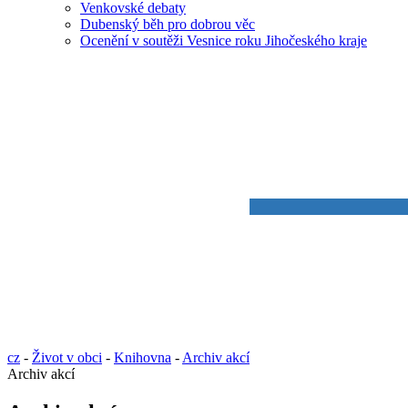
Venkovské debaty
Dubenský běh pro dobrou věc
Ocenění v soutěži Vesnice roku Jihočeského kraje
cz
-
Život v obci
-
Knihovna
-
Archiv akcí
Archiv akcí