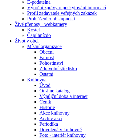
E-podatelna
Výroční zprávy o poskytování informací
Profil zadavatele veřejných zakázek
Prohlášení o přístupnosti
Živé přenosy - webkamery
Kostel
Čapí hnízdo
Život v obci
Místní organizace
Obecní
Farnost
Pohostinství
Zdravotní středisko
Ostatní
Knihovna
Úvod
On-line katalog
Výpůjční doba a internet
Ceník
Historie
Akce knihovny
Archiv akcí
Periodika
Dovolená v knihovně
Foto - interiér knihovny