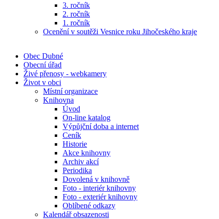
3. ročník
2. ročník
1. ročník
Ocenění v soutěži Vesnice roku Jihočeského kraje
Obec Dubné
Obecní úřad
Živé přenosy - webkamery
Život v obci
Místní organizace
Knihovna
Úvod
On-line katalog
Výpůjční doba a internet
Ceník
Historie
Akce knihovny
Archiv akcí
Periodika
Dovolená v knihovně
Foto - interiér knihovny
Foto - exteriér knihovny
Oblíbené odkazy
Kalendář obsazenosti