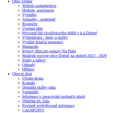
Obec Dubné
Složení zastupitelstva
Historie, současnost
Vyhlášky
Aktuality - podrobně
Rozpočet
Územní plán
Provozní řád víceúčelového hřiště v k.ú.Dubné
Vyhledávání - firmy a služby
Využité dotační programy
Munipolis
Bytový dům pro seniory Na Pláni
Strategie rozvoje obce Dubné na období 2023 - 2029
Ztráty a nálezy
Odpady
Hřbitov
Obecní úřad
Úřední deska
Kontakt
Digitální služby státu
Formuláře
Informace o zpracování osobních údajů
Důležitá tel. čísla
Povinně zveřejňované informace
CzechPOINT