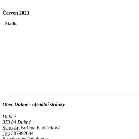
Červen 2023
. Školka
Obec Dubné - oficiální stránky
Dubné
373 84 Dubné
Starosta:
Božena Kudláčková
Tel:
387992034
E-mail:
obec@dubne.cz