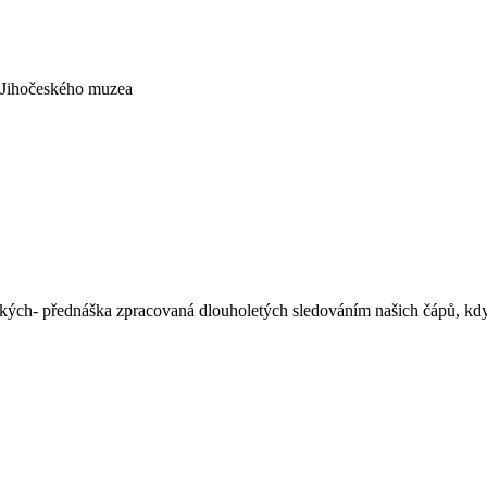
a Jihočeského muzea
enských- přednáška zpracovaná dlouholetých sledováním našich čápů, kd