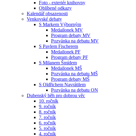
Foto - exteriér knihovny
Oblíbené odkazy
Kalendář obsazenosti
Venkovské debaty
S Markem Výborným
Medailonek MV
Program debaty MV
Pozvánka na debatu MV
S Pavlem Fischerem
Medailonek PF
Program debaty PF
S Milanem Šmídem
Medailonek MŠ
Pozvánka na debatu MŠ
Program debaty MŠ
S Oldřichem Navrátilem
Pozvánka na debatu ON
Dubenský běh pro dobrou věc
10. ročník
9. ročník
8. ročník
7. ročník
6. ročník
5. ročník
4. ročník