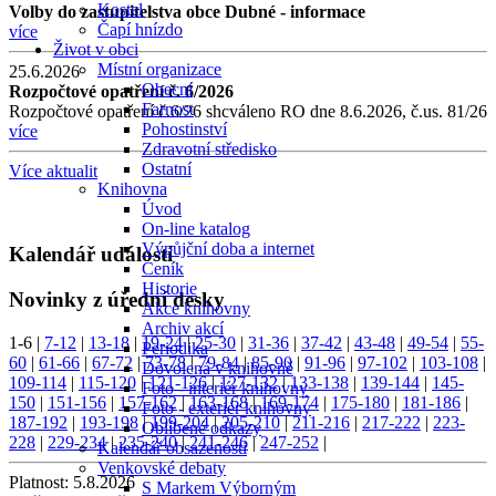
Kostel
Volby do zastupitelstva obce Dubné - informace
Čapí hnízdo
více
Život v obci
Místní organizace
25.6.2026
Obecní
Rozpočtové opatření č. 6/2026
Farnost
Rozpočtové opatření č.6/26 shcváleno RO dne 8.6.2026, č.us. 81/26
Pohostinství
více
Zdravotní středisko
Ostatní
Více aktualit
Knihovna
Úvod
On-line katalog
Výpůjční doba a internet
Kalendář událostí
Ceník
Historie
Novinky z úřední desky
Akce knihovny
Archiv akcí
1-6
|
7-12
|
13-18
|
19-24
|
25-30
|
31-36
|
37-42
|
43-48
|
49-54
|
55-
Periodika
60
|
61-66
|
67-72
|
73-78
|
79-84
|
85-90
|
91-96
|
97-102
|
103-108
|
Dovolená v knihovně
109-114
|
115-120
|
121-126
|
127-132
|
133-138
|
139-144
|
145-
Foto - interiér knihovny
150
|
151-156
|
157-162
|
163-168
|
169-174
|
175-180
|
181-186
|
Foto - exteriér knihovny
187-192
|
193-198
|
199-204
|
205-210
|
211-216
|
217-222
|
223-
Oblíbené odkazy
228
|
229-234
|
235-240
|
241-246
|
247-252
|
Kalendář obsazenosti
Venkovské debaty
Platnost:
5.8.2026
S Markem Výborným