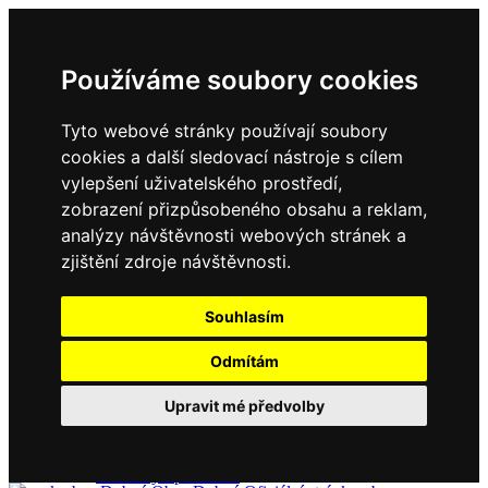
Používáme soubory cookies
Tyto webové stránky používají soubory
cookies a další sledovací nástroje s cílem
vylepšení uživatelského prostředí,
zobrazení přizpůsobeného obsahu a reklam,
Domů
Kontakty
analýzy návštěvnosti webových stránek a
Úřední deska
zjištění zdroje návštěvnosti.
Vyhlášky
Formuláře
Souhlasím
Odmítám
Obec Dubné
Upravit mé předvolby
Složení zastupitelstva
Historie, současnost
Vyhlášky
Aktuality - podrobně