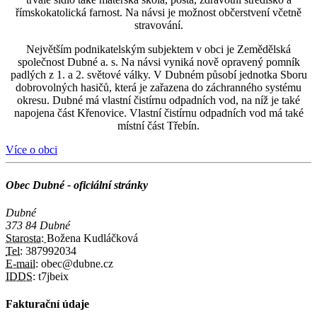
římskokatolická farnost. Na návsi je možnost občerstvení včetně
stravování.
Největším podnikatelským subjektem v obci je Zemědělská
společnost Dubné a. s. Na návsi vyniká nově opravený pomník
padlých z 1. a 2. světové války. V Dubném působí jednotka Sboru
dobrovolných hasičů, která je zařazena do záchranného systému
okresu. Dubné má vlastní čistírnu odpadních vod, na níž je také
napojena část Křenovice. Vlastní čistírnu odpadních vod má také
místní část Třebín.
Více o obci
Obec Dubné - oficiální stránky
Dubné
373 84 Dubné
Starosta:
Božena Kudláčková
Tel:
387992034
E-mail:
obec@dubne.cz
IDDS:
t7jbeix
Fakturační údaje