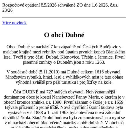
Rozpočtové opatření č.5/2026 schválené ZO dne 1.6.2026, č.us.
23/26
Více novinek
O obci Dubné
Obec Dubné se nachází 7 km západně od Českých Budějovic v
malebné krajině mezi rybníky pod úpatím prvních kopců Blanského
lesa. Tvoří ji tyto části: Dubné, Křenovice, Třebín a Jaronice. První
písemné zmínky o Dubném jsou z roku 1263.
V současné době (5.11.2019) má Dubné celkem 1616 obyvatel.
Množstvím rybníků, hrází, lesů a vyhlídkových míst je tato oblast
výhodná zvláště pro pěší turistiku i projížďky na kole.
Část DUBNÉ má 727 stálých obyvatel. Nejvýznamnější
dominantou obce je kostel Nanebevzetí Panny Marie, o kterém je v
obecní kronice zmínka z r. 1390. První záznam o škole je z r. 1659.
Bývala přízemní o jedné třídě. Nová čtyřtřídní školní budova byla
vystavěna v r. 1888 a 1. září 1963 byla otevřena nová základní
devítiletá škola. Stará školní budova byla zrekonstruována a nyní se
v ní nachází obecní úřad včetně matriky a obřadní síně. V obci má
trvalé sídlo také mateřská škola, pošta, zdravotní středisko a