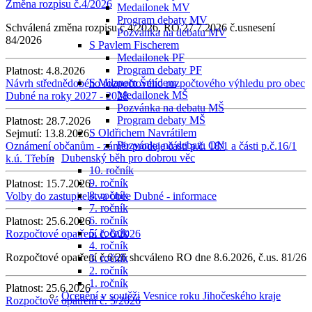
Změna rozpisu č.4/2026
Medailonek MV
Program debaty MV
Schválená změna rozpisu č.4/2026, RO 27.7.2026 č.usnesení
Pozvánka na debatu MV
84/2026
S Pavlem Fischerem
Medailonek PF
Program debaty PF
Platnost:
4.8.2026
S Milanem Šmídem
Návrh střednědobého rozpočtového rozpočtového výhledu pro obec
Medailonek MŠ
Dubné na roky 2027 - 2028
Pozvánka na debatu MŠ
Program debaty MŠ
Platnost:
28.7.2026
S Oldřichem Navrátilem
Sejmutí:
13.8.2026
Pozvánka na debatu ON
Oznámení občanům - záměr prodeje části p.č. 18/1 a části p.č.16/1
Dubenský běh pro dobrou věc
k.ú. Třebín
10. ročník
9. ročník
Platnost:
15.7.2026
8. ročník
Volby do zastupitelstva obce Dubné - informace
7. ročník
6. ročník
Platnost:
25.6.2026
5. ročník
Rozpočtové opatření č. 6/2026
4. ročník
Rozpočtové opatření č.6/26 shcváleno RO dne 8.6.2026, č.us. 81/26
3. ročník
2. ročník
1. ročník
Platnost:
25.6.2026
Ocenění v soutěži Vesnice roku Jihočeského kraje
Rozpočtové opatření č. 5/2026