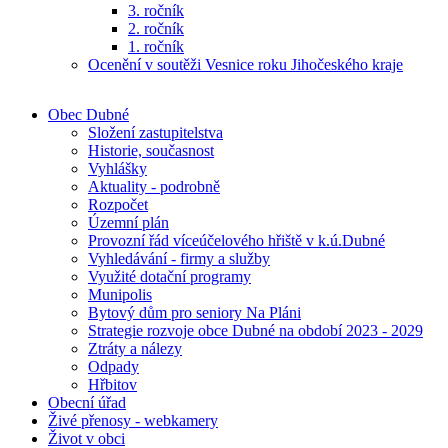
3. ročník
2. ročník
1. ročník
Ocenění v soutěži Vesnice roku Jihočeského kraje
Obec Dubné
Složení zastupitelstva
Historie, současnost
Vyhlášky
Aktuality - podrobně
Rozpočet
Územní plán
Provozní řád víceúčelového hřiště v k.ú.Dubné
Vyhledávání - firmy a služby
Využité dotační programy
Munipolis
Bytový dům pro seniory Na Pláni
Strategie rozvoje obce Dubné na období 2023 - 2029
Ztráty a nálezy
Odpady
Hřbitov
Obecní úřad
Živé přenosy - webkamery
Život v obci