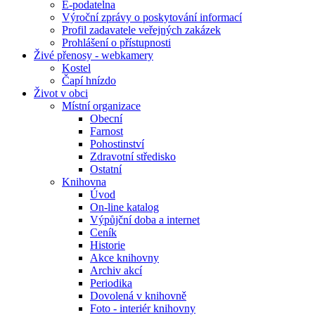
E-podatelna
Výroční zprávy o poskytování informací
Profil zadavatele veřejných zakázek
Prohlášení o přístupnosti
Živé přenosy - webkamery
Kostel
Čapí hnízdo
Život v obci
Místní organizace
Obecní
Farnost
Pohostinství
Zdravotní středisko
Ostatní
Knihovna
Úvod
On-line katalog
Výpůjční doba a internet
Ceník
Historie
Akce knihovny
Archiv akcí
Periodika
Dovolená v knihovně
Foto - interiér knihovny