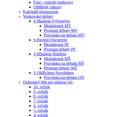
Foto - exteriér knihovny
Oblíbené odkazy
Kalendář obsazenosti
Venkovské debaty
S Markem Výborným
Medailonek MV
Program debaty MV
Pozvánka na debatu MV
S Pavlem Fischerem
Medailonek PF
Program debaty PF
S Milanem Šmídem
Medailonek MŠ
Pozvánka na debatu MŠ
Program debaty MŠ
S Oldřichem Navrátilem
Pozvánka na debatu ON
Dubenský běh pro dobrou věc
10. ročník
9. ročník
8. ročník
7. ročník
6. ročník
5. ročník
4. ročník