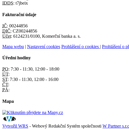
IDDS:
t7jbeix
Fakturační údaje
IČ:
00244856
DIČ:
CZ00244856
Účet:
6124231/0100, Komerční banka a. s.
Mapa webu
|
Nastavení cookies
Prohlášení o cookies
|
Prohlášení o př
Úřední hodiny
PO:
7:30 - 11:30, 12:00 - 18:00
ÚT:
ST:
7:30 - 11:30, 12:00 - 16:00
ČT:
PÁ:
Mapa
Vytvořil WRS
- Webový Redakční Systém společnosti
W Partner s.r.o