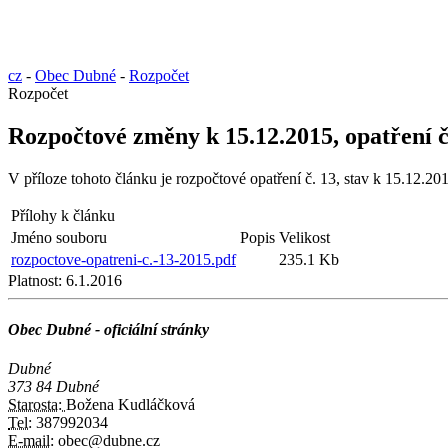
cz
-
Obec Dubné
-
Rozpočet
Rozpočet
Rozpočtové změny k 15.12.2015, opatření č
V příloze tohoto článku je rozpočtové opatření č. 13, stav k 15.12.20
Přílohy k článku
Jméno souboru
Popis
Velikost
rozpoctove-opatreni-c.-13-2015.pdf
235.1 Kb
Platnost:
6.1.2016
Obec Dubné - oficiální stránky
Dubné
373 84 Dubné
Starosta:
Božena Kudláčková
Tel:
387992034
E-mail:
obec@dubne.cz