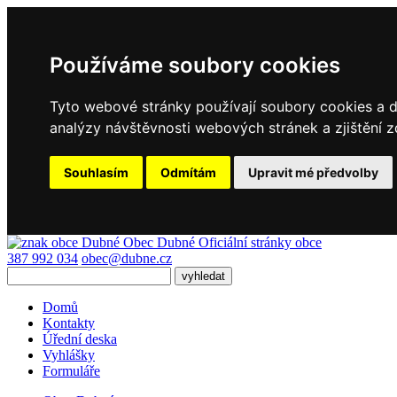
Používáme soubory cookies
Tyto webové stránky používají soubory cookies a da
analýzy návštěvnosti webových stránek a zjištění z
Souhlasím
Odmítám
Upravit mé předvolby
Obec Dubné
Oficiální stránky obce
387 992 034
obec@dubne.cz
Domů
Kontakty
Úřední deska
Vyhlášky
Formuláře