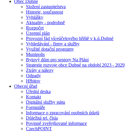
Obec Dubné
Složení zastupitelstva
Historie, současnost
Vyhlášky
Aktuality - podrobně
Rozpočet
Územní plán
Provozní řád víceúčelového hřiště v k.ú.Dubné
Vyhledávání - firmy a služby
Využité dotační programy
Munipolis
Bytový dům pro seniory Na Pláni
Strategie rozvoje obce Dubné na období 2023 - 2029
Ztráty a nálezy
Odpady
Hřbitov
Obecní úřad
Úřední deska
Kontakt
Digitální služby státu
Formuláře
Informace o zpracování osobních údajů
Důležitá tel. čísla
Povinně zveřejňované informace
CzechPOINT