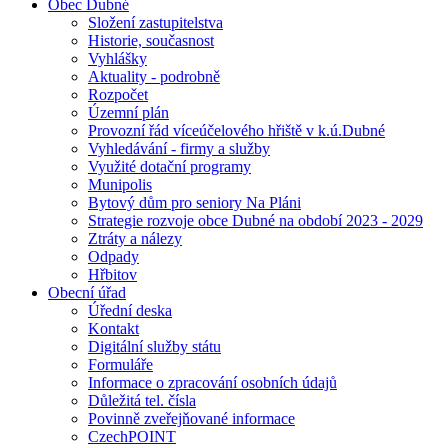
Obec Dubné
Složení zastupitelstva
Historie, současnost
Vyhlášky
Aktuality - podrobně
Rozpočet
Územní plán
Provozní řád víceúčelového hřiště v k.ú.Dubné
Vyhledávání - firmy a služby
Využité dotační programy
Munipolis
Bytový dům pro seniory Na Pláni
Strategie rozvoje obce Dubné na období 2023 - 2029
Ztráty a nálezy
Odpady
Hřbitov
Obecní úřad
Úřední deska
Kontakt
Digitální služby státu
Formuláře
Informace o zpracování osobních údajů
Důležitá tel. čísla
Povinně zveřejňované informace
CzechPOINT