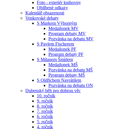
Foto - exteriér knihovny
Oblíbené odkazy
Kalendář obsazenosti
Venkovské debaty
S Markem Výborným
Medailonek MV
Program debaty MV
Pozvánka na debatu MV
S Pavlem Fischerem
Medailonek PF
Program debaty PF
S Milanem Šmídem
Medailonek MŠ
Pozvánka na debatu MŠ
Program debaty MŠ
S Oldřichem Navrátilem
Pozvánka na debatu ON
Dubenský běh pro dobrou věc
10. ročník
9. ročník
8. ročník
7. ročník
6. ročník
5. ročník
4. ročník