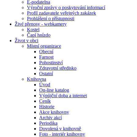
E-podatelna
Výroční zprávy o poskytování informací
Profil zadavatele veřejných zakázek
Prohlášení o přístupnosti
Živé přenosy - webkamery
Kostel
Čapí hnízdo
Život v obci
Místní organizace
Obecní
Farnost
Pohostinství
Zdravotní středisko
Ostatní
Knihovna
Úvod
On-line katalog
Výpůjční doba a internet
Ceník
Historie
Akce knihovny
Archiv akcí
Periodika
Dovolená v knihovně
Foto - interiér knihovny