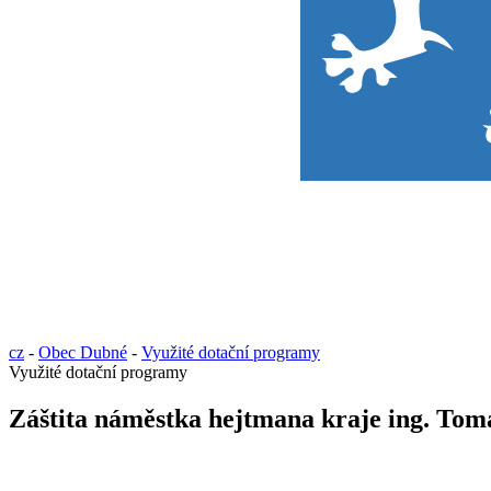
cz
-
Obec Dubné
-
Využité dotační programy
Využité dotační programy
Záštita náměstka hejtmana kraje ing. To