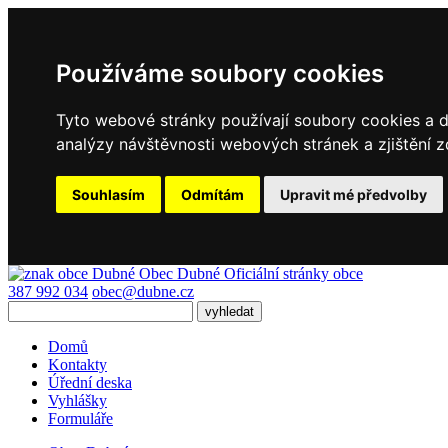
Používáme soubory cookies
Tyto webové stránky používají soubory cookies a da
analýzy návštěvnosti webových stránek a zjištění z
Souhlasím
Odmítám
Upravit mé předvolby
Obec Dubné
Oficiální stránky obce
387 992 034
obec@dubne.cz
Domů
Kontakty
Úřední deska
Vyhlášky
Formuláře