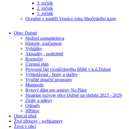
3. ročník
2. ročník
1. ročník
Ocenění v soutěži Vesnice roku Jihočeského kraje
Obec Dubné
Složení zastupitelstva
Historie, současnost
Vyhlášky
Aktuality - podrobně
Rozpočet
Územní plán
Provozní řád víceúčelového hřiště v k.ú.Dubné
Vyhledávání - firmy a služby
Využité dotační programy
Munipolis
Bytový dům pro seniory Na Pláni
Strategie rozvoje obce Dubné na období 2023 - 2029
Ztráty a nálezy
Odpady
Hřbitov
Obecní úřad
Živé přenosy - webkamery
Život v obci