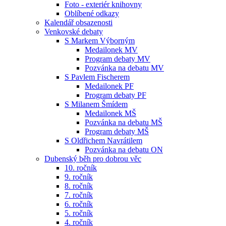
Foto - exteriér knihovny
Oblíbené odkazy
Kalendář obsazenosti
Venkovské debaty
S Markem Výborným
Medailonek MV
Program debaty MV
Pozvánka na debatu MV
S Pavlem Fischerem
Medailonek PF
Program debaty PF
S Milanem Šmídem
Medailonek MŠ
Pozvánka na debatu MŠ
Program debaty MŠ
S Oldřichem Navrátilem
Pozvánka na debatu ON
Dubenský běh pro dobrou věc
10. ročník
9. ročník
8. ročník
7. ročník
6. ročník
5. ročník
4. ročník