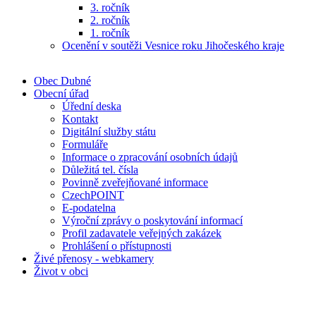
3. ročník
2. ročník
1. ročník
Ocenění v soutěži Vesnice roku Jihočeského kraje
Obec Dubné
Obecní úřad
Úřední deska
Kontakt
Digitální služby státu
Formuláře
Informace o zpracování osobních údajů
Důležitá tel. čísla
Povinně zveřejňované informace
CzechPOINT
E-podatelna
Výroční zprávy o poskytování informací
Profil zadavatele veřejných zakázek
Prohlášení o přístupnosti
Živé přenosy - webkamery
Život v obci