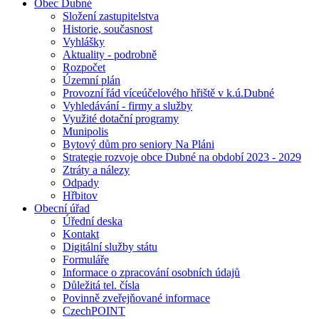
Obec Dubné
Složení zastupitelstva
Historie, současnost
Vyhlášky
Aktuality - podrobně
Rozpočet
Územní plán
Provozní řád víceúčelového hřiště v k.ú.Dubné
Vyhledávání - firmy a služby
Využité dotační programy
Munipolis
Bytový dům pro seniory Na Pláni
Strategie rozvoje obce Dubné na období 2023 - 2029
Ztráty a nálezy
Odpady
Hřbitov
Obecní úřad
Úřední deska
Kontakt
Digitální služby státu
Formuláře
Informace o zpracování osobních údajů
Důležitá tel. čísla
Povinně zveřejňované informace
CzechPOINT