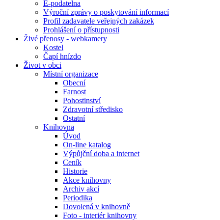
E-podatelna
Výroční zprávy o poskytování informací
Profil zadavatele veřejných zakázek
Prohlášení o přístupnosti
Živé přenosy - webkamery
Kostel
Čapí hnízdo
Život v obci
Místní organizace
Obecní
Farnost
Pohostinství
Zdravotní středisko
Ostatní
Knihovna
Úvod
On-line katalog
Výpůjční doba a internet
Ceník
Historie
Akce knihovny
Archiv akcí
Periodika
Dovolená v knihovně
Foto - interiér knihovny