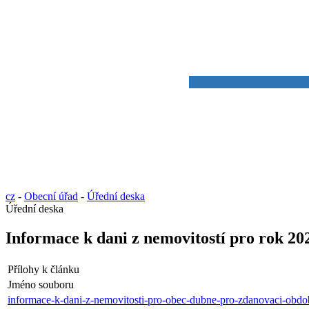
cz
-
Obecní úřad
-
Úřední deska
Úřední deska
Informace k dani z nemovitostí pro rok 20
Přílohy k článku
Jméno souboru
informace-k-dani-z-nemovitosti-pro-obec-dubne-pro-zdanovaci-obdo