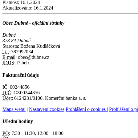
Platnost:
16.1.2024
Aktualizováno:
16.1.2024
Obec Dubné - oficiální stránky
Dubné
373 84 Dubné
Starosta:
Božena Kudláčková
Tel:
387992034
E-mail:
obec@dubne.cz
IDDS:
t7jbeix
Fakturační údaje
IČ:
00244856
DIČ:
CZ00244856
Účet:
6124231/0100, Komerční banka a. s.
Mapa webu
|
Nastavení cookies
Prohlášení o cookies
|
Prohlášení o př
Úřední hodiny
PO:
7:30 - 11:30, 12:00 - 18:00