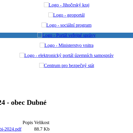
24 - obec Dubné
Popis
Velikost
bi-2024.pdf
88.7 Kb