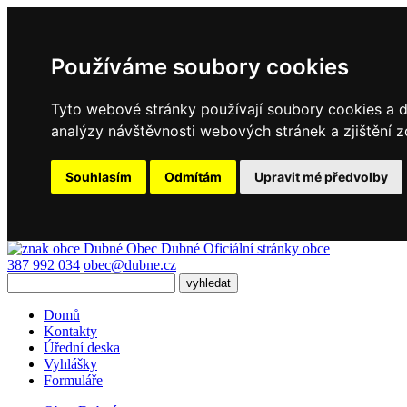
Používáme soubory cookies
Tyto webové stránky používají soubory cookies a da
analýzy návštěvnosti webových stránek a zjištění z
Souhlasím
Odmítám
Upravit mé předvolby
Obec Dubné
Oficiální stránky obce
387 992 034
obec@dubne.cz
Domů
Kontakty
Úřední deska
Vyhlášky
Formuláře