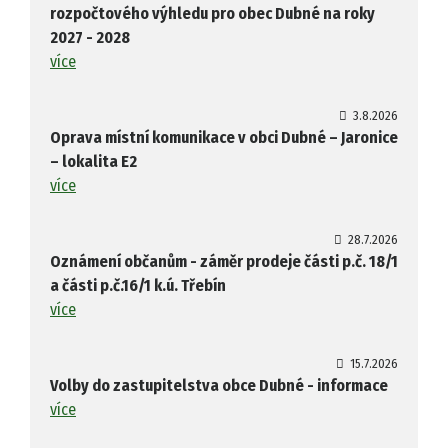
rozpočtového výhledu pro obec Dubné na roky
2027 - 2028
více
3.8.2026
Oprava místní komunikace v obci Dubné – Jaronice
– lokalita E2
více
28.7.2026
Oznámení občanům - záměr prodeje části p.č. 18/1
a části p.č.16/1 k.ú. Třebín
více
15.7.2026
Volby do zastupitelstva obce Dubné - informace
více