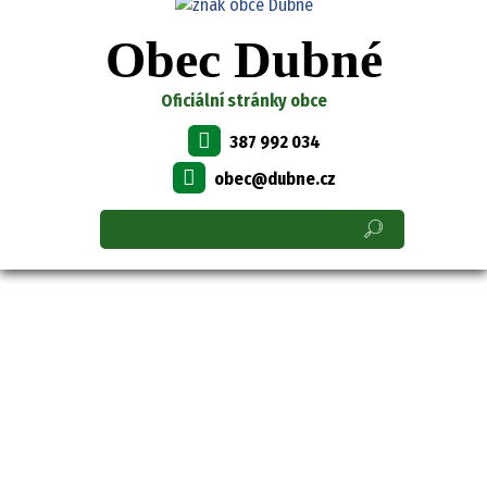
Obec Dubné
Oficiální stránky obce
387 992 034
obec@dubne.cz
OBEC DUBNÉ