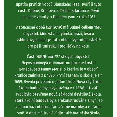
úpatím prvních kopců Blanského lesa. Tvoří ji tyto
části: Dubné, Křenovice, Třebín a Jaronice. První
písemné zmínky o Dubném jsou z roku 1263.
V současné době (5.11.2019) má Dubné celkem 1616
obyvatel. Množstvím rybníků, hrází, lesů a
vyhlídkových míst je tato oblast výhodná zvláště
pro pěší turistiku i projížďky na kole.
Část DUBNÉ má 727 stálých obyvatel.
Nejvýznamnější dominantou obce je kostel
Nanebevzetí Panny Marie, o kterém je v obecní
kronice zmínka z r. 1390. První záznam o škole je z r.
1659. Bývala přízemní o jedné třídě. Nová čtyřtřídní
školní budova byla vystavěna v r. 1888 a 1. září
1963 byla otevřena nová základní devítiletá škola.
Stará školní budova byla zrekonstruována a nyní se
v ní nachází obecní úřad včetně matriky a obřadní
síně. V obci má trvalé sídlo také mateřská škola,