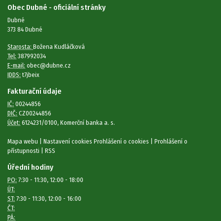
Obec Dubné - oficiální stránky
Dubné
373 84 Dubné
Starosta:
Božena Kudláčková
Tel:
387992034
E-mail:
obec@dubne.cz
IDDS:
t7jbeix
Fakturační údaje
IČ:
00244856
DIČ:
CZ00244856
Účet:
6124231/0100, Komerční banka a. s.
Mapa webu
|
Nastavení cookies
Prohlášení o cookies
|
Prohlášení o
přístupnosti
|
RSS
Úřední hodiny
PO:
7:30 - 11:30, 12:00 - 18:00
ÚT:
ST:
7:30 - 11:30, 12:00 - 16:00
ČT:
PÁ: