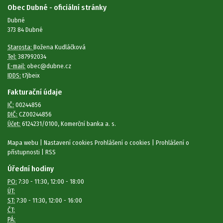
Obec Dubné - oficiální stránky
Dubné
373 84 Dubné
Starosta:
Božena Kudláčková
Tel:
387992034
E-mail:
obec@dubne.cz
IDDS:
t7jbeix
Fakturační údaje
IČ:
00244856
DIČ:
CZ00244856
Účet:
6124231/0100, Komerční banka a. s.
Mapa webu
|
Nastavení cookies
Prohlášení o cookies
|
Prohlášení o
přístupnosti
|
RSS
Úřední hodiny
PO:
7:30 - 11:30, 12:00 - 18:00
ÚT:
ST:
7:30 - 11:30, 12:00 - 16:00
ČT:
PÁ: