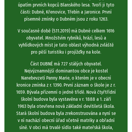
úpatím prvních kopců Blanského lesa. Tvoří ji tyto
části: Dubné, Křenovice, Třebín a Jaronice. První
písemné zmínky o Dubném jsou z roku 1263.
V současné době (5.11.2019) má Dubné celkem 1616
obyvatel. Množstvím rybníků, hrází, lesů a
vyhlídkových míst je tato oblast výhodná zvláště
pro pěší turistiku i projížďky na kole.
Část DUBNÉ má 727 stálých obyvatel.
Nejvýznamnější dominantou obce je kostel
Nanebevzetí Panny Marie, o kterém je v obecní
kronice zmínka z r. 1390. První záznam o škole je z r.
1659. Bývala přízemní o jedné třídě. Nová čtyřtřídní
školní budova byla vystavěna v r. 1888 a 1. září
1963 byla otevřena nová základní devítiletá škola.
Stará školní budova byla zrekonstruována a nyní se
v ní nachází obecní úřad včetně matriky a obřadní
síně. V obci má trvalé sídlo také mateřská škola,