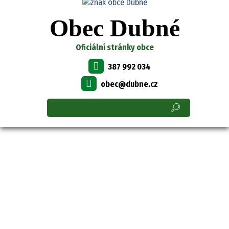
Obec Dubné
Oficiální stránky obce
387 992 034
obec@dubne.cz
OBEC DUBNÉ