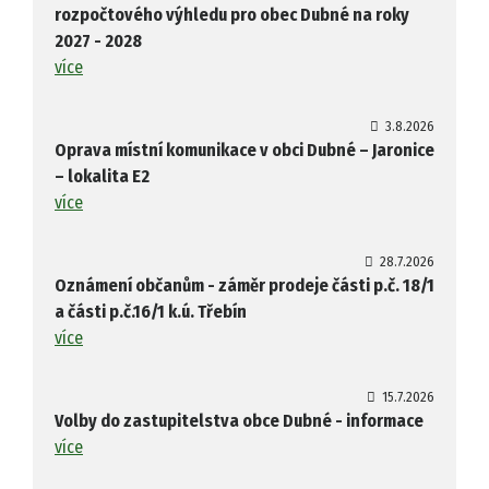
rozpočtového výhledu pro obec Dubné na roky
2027 - 2028
více
3.8.2026
Oprava místní komunikace v obci Dubné – Jaronice
– lokalita E2
více
28.7.2026
Oznámení občanům - záměr prodeje části p.č. 18/1
a části p.č.16/1 k.ú. Třebín
více
15.7.2026
Volby do zastupitelstva obce Dubné - informace
více