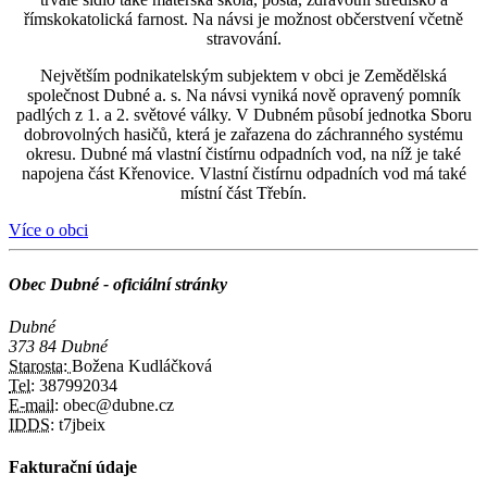
římskokatolická farnost. Na návsi je možnost občerstvení včetně
stravování.
Největším podnikatelským subjektem v obci je Zemědělská
společnost Dubné a. s. Na návsi vyniká nově opravený pomník
padlých z 1. a 2. světové války. V Dubném působí jednotka Sboru
dobrovolných hasičů, která je zařazena do záchranného systému
okresu. Dubné má vlastní čistírnu odpadních vod, na níž je také
napojena část Křenovice. Vlastní čistírnu odpadních vod má také
místní část Třebín.
Více o obci
Obec Dubné - oficiální stránky
Dubné
373 84 Dubné
Starosta:
Božena Kudláčková
Tel:
387992034
E-mail:
obec@dubne.cz
IDDS:
t7jbeix
Fakturační údaje