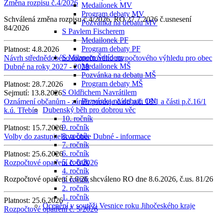
Změna rozpisu č.4/2026
Medailonek MV
Program debaty MV
Schválená změna rozpisu č.4/2026, RO 27.7.2026 č.usnesení
Pozvánka na debatu MV
84/2026
S Pavlem Fischerem
Medailonek PF
Program debaty PF
Platnost:
4.8.2026
S Milanem Šmídem
Návrh střednědobého rozpočtového rozpočtového výhledu pro obec
Medailonek MŠ
Dubné na roky 2027 - 2028
Pozvánka na debatu MŠ
Program debaty MŠ
Platnost:
28.7.2026
S Oldřichem Navrátilem
Sejmutí:
13.8.2026
Pozvánka na debatu ON
Oznámení občanům - záměr prodeje části p.č. 18/1 a části p.č.16/1
Dubenský běh pro dobrou věc
k.ú. Třebín
10. ročník
9. ročník
Platnost:
15.7.2026
8. ročník
Volby do zastupitelstva obce Dubné - informace
7. ročník
6. ročník
Platnost:
25.6.2026
5. ročník
Rozpočtové opatření č. 6/2026
4. ročník
Rozpočtové opatření č.6/26 shcváleno RO dne 8.6.2026, č.us. 81/26
3. ročník
2. ročník
1. ročník
Platnost:
25.6.2026
Ocenění v soutěži Vesnice roku Jihočeského kraje
Rozpočtové opatření č. 5/2026