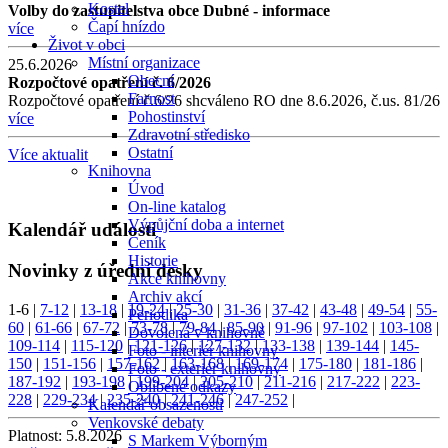
Kostel
Volby do zastupitelstva obce Dubné - informace
Čapí hnízdo
více
Život v obci
Místní organizace
25.6.2026
Obecní
Rozpočtové opatření č. 6/2026
Farnost
Rozpočtové opatření č.6/26 shcváleno RO dne 8.6.2026, č.us. 81/26
Pohostinství
více
Zdravotní středisko
Ostatní
Více aktualit
Knihovna
Úvod
On-line katalog
Výpůjční doba a internet
Kalendář událostí
Ceník
Historie
Novinky z úřední desky
Akce knihovny
Archiv akcí
1-6
|
7-12
|
13-18
|
19-24
|
25-30
|
31-36
|
37-42
|
43-48
|
49-54
|
55-
Periodika
60
|
61-66
|
67-72
|
73-78
|
79-84
|
85-90
|
91-96
|
97-102
|
103-108
|
Dovolená v knihovně
109-114
|
115-120
|
121-126
|
127-132
|
133-138
|
139-144
|
145-
Foto - interiér knihovny
150
|
151-156
|
157-162
|
163-168
|
169-174
|
175-180
|
181-186
|
Foto - exteriér knihovny
187-192
|
193-198
|
199-204
|
205-210
|
211-216
|
217-222
|
223-
Oblíbené odkazy
228
|
229-234
|
235-240
|
241-246
|
247-252
|
Kalendář obsazenosti
Venkovské debaty
Platnost:
5.8.2026
S Markem Výborným