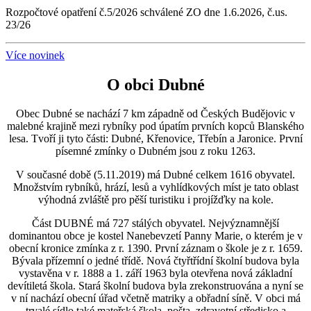
Rozpočtové opatření č.5/2026 schválené ZO dne 1.6.2026, č.us.
23/26
Více novinek
O obci Dubné
Obec Dubné se nachází 7 km západně od Českých Budějovic v
malebné krajině mezi rybníky pod úpatím prvních kopců Blanského
lesa. Tvoří ji tyto části: Dubné, Křenovice, Třebín a Jaronice. První
písemné zmínky o Dubném jsou z roku 1263.
V současné době (5.11.2019) má Dubné celkem 1616 obyvatel.
Množstvím rybníků, hrází, lesů a vyhlídkových míst je tato oblast
výhodná zvláště pro pěší turistiku i projížďky na kole.
Část DUBNÉ má 727 stálých obyvatel. Nejvýznamnější
dominantou obce je kostel Nanebevzetí Panny Marie, o kterém je v
obecní kronice zmínka z r. 1390. První záznam o škole je z r. 1659.
Bývala přízemní o jedné třídě. Nová čtyřtřídní školní budova byla
vystavěna v r. 1888 a 1. září 1963 byla otevřena nová základní
devítiletá škola. Stará školní budova byla zrekonstruována a nyní se
v ní nachází obecní úřad včetně matriky a obřadní síně. V obci má
trvalé sídlo také mateřská škola, pošta, zdravotní středisko a