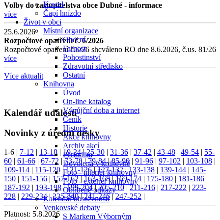
Kostel
Volby do zastupitelstva obce Dubné - informace
Čapí hnízdo
více
Život v obci
Místní organizace
25.6.2026
Obecní
Rozpočtové opatření č. 6/2026
Farnost
Rozpočtové opatření č.6/26 shcváleno RO dne 8.6.2026, č.us. 81/26
Pohostinství
více
Zdravotní středisko
Ostatní
Více aktualit
Knihovna
Úvod
On-line katalog
Výpůjční doba a internet
Kalendář událostí
Ceník
Historie
Novinky z úřední desky
Akce knihovny
Archiv akcí
1-6
|
7-12
|
13-18
|
19-24
|
25-30
|
31-36
|
37-42
|
43-48
|
49-54
|
55-
Periodika
60
|
61-66
|
67-72
|
73-78
|
79-84
|
85-90
|
91-96
|
97-102
|
103-108
|
Dovolená v knihovně
109-114
|
115-120
|
121-126
|
127-132
|
133-138
|
139-144
|
145-
Foto - interiér knihovny
150
|
151-156
|
157-162
|
163-168
|
169-174
|
175-180
|
181-186
|
Foto - exteriér knihovny
187-192
|
193-198
|
199-204
|
205-210
|
211-216
|
217-222
|
223-
Oblíbené odkazy
228
|
229-234
|
235-240
|
241-246
|
247-252
|
Kalendář obsazenosti
Venkovské debaty
Platnost:
5.8.2026
S Markem Výborným