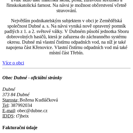
římskokatolická farnost. Na návsi je možnost občerstvení včetně
stravování.
Největším podnikatelským subjektem v obci je Zemědělská
společnost Dubné a. s. Na návsi vyniká nově opravený pomník
padlých z 1. a 2. světové války. V Dubném působí jednotka Sboru
dobrovolných hasičů, která je zařazena do záchranného systému
okresu. Dubné má vlastní čistírnu odpadních vod, na níž je také
napojena část Křenovice. Vlastní čistírnu odpadních vod má také
místní část Třebín.
Více o obci
Obec Dubné - oficiální stránky
Dubné
373 84 Dubné
Starosta:
Božena Kudláčková
Tel:
387992034
E-mail:
obec@dubne.cz
IDDS:
t7jbeix
Fakturační údaje