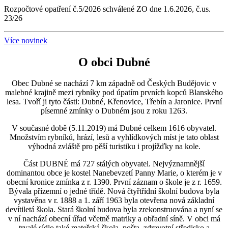
Rozpočtové opatření č.5/2026 schválené ZO dne 1.6.2026, č.us.
23/26
Více novinek
O obci Dubné
Obec Dubné se nachází 7 km západně od Českých Budějovic v
malebné krajině mezi rybníky pod úpatím prvních kopců Blanského
lesa. Tvoří ji tyto části: Dubné, Křenovice, Třebín a Jaronice. První
písemné zmínky o Dubném jsou z roku 1263.
V současné době (5.11.2019) má Dubné celkem 1616 obyvatel.
Množstvím rybníků, hrází, lesů a vyhlídkových míst je tato oblast
výhodná zvláště pro pěší turistiku i projížďky na kole.
Část DUBNÉ má 727 stálých obyvatel. Nejvýznamnější
dominantou obce je kostel Nanebevzetí Panny Marie, o kterém je v
obecní kronice zmínka z r. 1390. První záznam o škole je z r. 1659.
Bývala přízemní o jedné třídě. Nová čtyřtřídní školní budova byla
vystavěna v r. 1888 a 1. září 1963 byla otevřena nová základní
devítiletá škola. Stará školní budova byla zrekonstruována a nyní se
v ní nachází obecní úřad včetně matriky a obřadní síně. V obci má
trvalé sídlo také mateřská škola, pošta, zdravotní středisko a