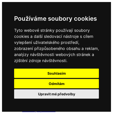
Používáme soubory cookies
Tyto webové stránky používají soubory
cookies a další sledovací nástroje s cílem
vylepšení uživatelského prostředí,
zobrazení přizpůsobeného obsahu a reklam,
Domů
Kontakty
analýzy návštěvnosti webových stránek a
Úřední deska
zjištění zdroje návštěvnosti.
Vyhlášky
Formuláře
Souhlasím
Odmítám
Obec Dubné
Upravit mé předvolby
Složení zastupitelstva
Historie, současnost
Vyhlášky
Aktuality - podrobně