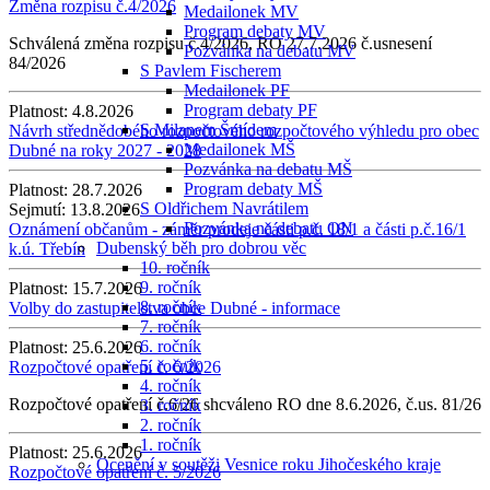
Změna rozpisu č.4/2026
Medailonek MV
Program debaty MV
Schválená změna rozpisu č.4/2026, RO 27.7.2026 č.usnesení
Pozvánka na debatu MV
84/2026
S Pavlem Fischerem
Medailonek PF
Program debaty PF
Platnost:
4.8.2026
S Milanem Šmídem
Návrh střednědobého rozpočtového rozpočtového výhledu pro obec
Medailonek MŠ
Dubné na roky 2027 - 2028
Pozvánka na debatu MŠ
Program debaty MŠ
Platnost:
28.7.2026
S Oldřichem Navrátilem
Sejmutí:
13.8.2026
Pozvánka na debatu ON
Oznámení občanům - záměr prodeje části p.č. 18/1 a části p.č.16/1
Dubenský běh pro dobrou věc
k.ú. Třebín
10. ročník
9. ročník
Platnost:
15.7.2026
8. ročník
Volby do zastupitelstva obce Dubné - informace
7. ročník
6. ročník
Platnost:
25.6.2026
5. ročník
Rozpočtové opatření č. 6/2026
4. ročník
Rozpočtové opatření č.6/26 shcváleno RO dne 8.6.2026, č.us. 81/26
3. ročník
2. ročník
1. ročník
Platnost:
25.6.2026
Ocenění v soutěži Vesnice roku Jihočeského kraje
Rozpočtové opatření č. 5/2026