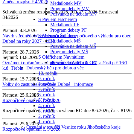
Změna rozpisu č.4/2026
Medailonek MV
Program debaty MV
Schválená změna rozpisu č.4/2026, RO 27.7.2026 č.usnesení
Pozvánka na debatu MV
84/2026
S Pavlem Fischerem
Medailonek PF
Program debaty PF
Platnost:
4.8.2026
S Milanem Šmídem
Návrh střednědobého rozpočtového rozpočtového výhledu pro obec
Medailonek MŠ
Dubné na roky 2027 - 2028
Pozvánka na debatu MŠ
Program debaty MŠ
Platnost:
28.7.2026
S Oldřichem Navrátilem
Sejmutí:
13.8.2026
Pozvánka na debatu ON
Oznámení občanům - záměr prodeje části p.č. 18/1 a části p.č.16/1
Dubenský běh pro dobrou věc
k.ú. Třebín
10. ročník
9. ročník
Platnost:
15.7.2026
8. ročník
Volby do zastupitelstva obce Dubné - informace
7. ročník
6. ročník
Platnost:
25.6.2026
5. ročník
Rozpočtové opatření č. 6/2026
4. ročník
Rozpočtové opatření č.6/26 shcváleno RO dne 8.6.2026, č.us. 81/26
3. ročník
2. ročník
1. ročník
Platnost:
25.6.2026
Ocenění v soutěži Vesnice roku Jihočeského kraje
Rozpočtové opatření č. 5/2026