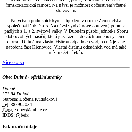
římskokatolická farnost. Na návsi je možnost občerstvení včetně
stravování.
Největším podnikatelským subjektem v obci je Zemědělská
společnost Dubné a. s. Na návsi vyniká nově opravený pomník
padlých z 1. a 2. světové války. V Dubném působí jednotka Sboru
dobrovolných hasičů, která je zařazena do záchranného systému
okresu. Dubné má vlastní čistírnu odpadních vod, na níž je také
napojena část Křenovice. Vlastní čistírnu odpadních vod má také
místní část Třebín.
Více o obci
Obec Dubné - oficiální stránky
Dubné
373 84 Dubné
Starosta:
Božena Kudláčková
Tel:
387992034
E-mail:
obec@dubne.cz
IDDS:
t7jbeix
Fakturační údaje