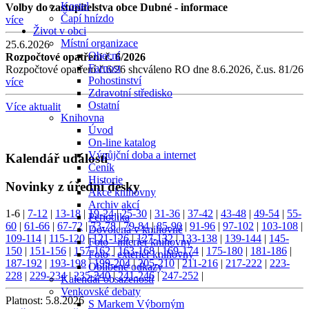
Kostel
Volby do zastupitelstva obce Dubné - informace
Čapí hnízdo
více
Život v obci
Místní organizace
25.6.2026
Obecní
Rozpočtové opatření č. 6/2026
Farnost
Rozpočtové opatření č.6/26 shcváleno RO dne 8.6.2026, č.us. 81/26
Pohostinství
více
Zdravotní středisko
Ostatní
Více aktualit
Knihovna
Úvod
On-line katalog
Výpůjční doba a internet
Kalendář událostí
Ceník
Historie
Novinky z úřední desky
Akce knihovny
Archiv akcí
1-6
|
7-12
|
13-18
|
19-24
|
25-30
|
31-36
|
37-42
|
43-48
|
49-54
|
55-
Periodika
60
|
61-66
|
67-72
|
73-78
|
79-84
|
85-90
|
91-96
|
97-102
|
103-108
|
Dovolená v knihovně
109-114
|
115-120
|
121-126
|
127-132
|
133-138
|
139-144
|
145-
Foto - interiér knihovny
150
|
151-156
|
157-162
|
163-168
|
169-174
|
175-180
|
181-186
|
Foto - exteriér knihovny
187-192
|
193-198
|
199-204
|
205-210
|
211-216
|
217-222
|
223-
Oblíbené odkazy
228
|
229-234
|
235-240
|
241-246
|
247-252
|
Kalendář obsazenosti
Venkovské debaty
Platnost:
5.8.2026
S Markem Výborným