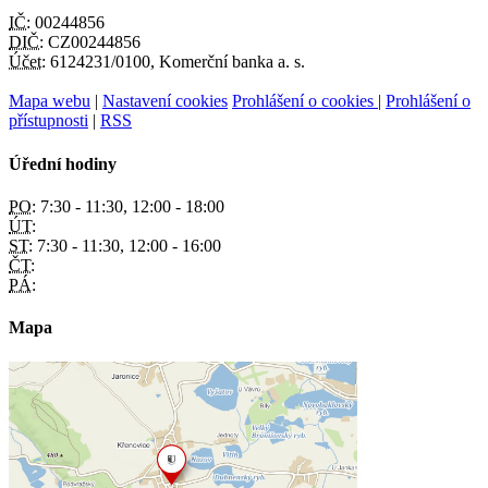
IČ:
00244856
DIČ:
CZ00244856
Účet:
6124231/0100, Komerční banka a. s.
Mapa webu
|
Nastavení cookies
Prohlášení o cookies
|
Prohlášení o
přístupnosti
|
RSS
Úřední hodiny
PO:
7:30 - 11:30, 12:00 - 18:00
ÚT:
ST:
7:30 - 11:30, 12:00 - 16:00
ČT:
PÁ:
Mapa