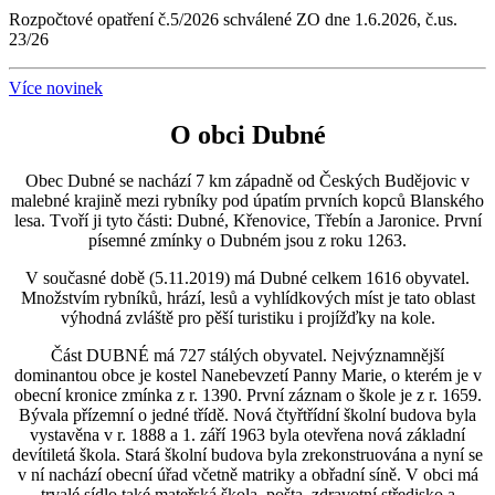
Rozpočtové opatření č.5/2026 schválené ZO dne 1.6.2026, č.us.
23/26
Více novinek
O obci Dubné
Obec Dubné se nachází 7 km západně od Českých Budějovic v
malebné krajině mezi rybníky pod úpatím prvních kopců Blanského
lesa. Tvoří ji tyto části: Dubné, Křenovice, Třebín a Jaronice. První
písemné zmínky o Dubném jsou z roku 1263.
V současné době (5.11.2019) má Dubné celkem 1616 obyvatel.
Množstvím rybníků, hrází, lesů a vyhlídkových míst je tato oblast
výhodná zvláště pro pěší turistiku i projížďky na kole.
Část DUBNÉ má 727 stálých obyvatel. Nejvýznamnější
dominantou obce je kostel Nanebevzetí Panny Marie, o kterém je v
obecní kronice zmínka z r. 1390. První záznam o škole je z r. 1659.
Bývala přízemní o jedné třídě. Nová čtyřtřídní školní budova byla
vystavěna v r. 1888 a 1. září 1963 byla otevřena nová základní
devítiletá škola. Stará školní budova byla zrekonstruována a nyní se
v ní nachází obecní úřad včetně matriky a obřadní síně. V obci má
trvalé sídlo také mateřská škola, pošta, zdravotní středisko a