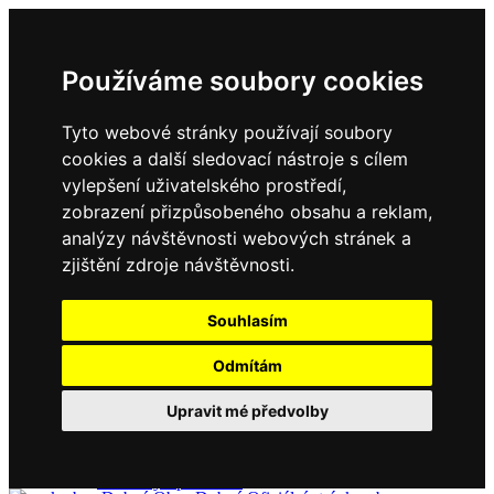
Používáme soubory cookies
Tyto webové stránky používají soubory
cookies a další sledovací nástroje s cílem
vylepšení uživatelského prostředí,
zobrazení přizpůsobeného obsahu a reklam,
Domů
Kontakty
analýzy návštěvnosti webových stránek a
Úřední deska
zjištění zdroje návštěvnosti.
Vyhlášky
Formuláře
Souhlasím
Odmítám
Obec Dubné
Upravit mé předvolby
Složení zastupitelstva
Historie, současnost
Vyhlášky
Aktuality - podrobně