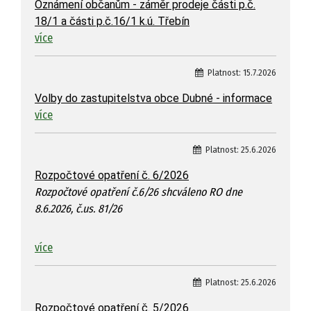
Oznámení občanům - záměr prodeje části p.č.
18/1 a části p.č.16/1 k.ú. Třebín
více
Platnost:
15.7.2026
Volby do zastupitelstva obce Dubné - informace
více
Platnost:
25.6.2026
Rozpočtové opatření č. 6/2026
Rozpočtové opatření č.6/26 shcváleno RO dne
8.6.2026, č.us. 81/26
více
Platnost:
25.6.2026
Rozpočtové opatření č. 5/2026