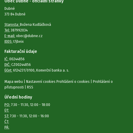
Obec Dubné - oficiální stránky
Dubné
373 84 Dubné
Starosta:
Božena Kudláčková
Tel:
387992034
E-mail:
obec@dubne.cz
IDDS:
t7jbeix
Fakturační údaje
IČ:
00244856
DIČ:
CZ00244856
Účet:
6124231/0100, Komerční banka a. s.
Mapa webu
|
Nastavení cookies
Prohlášení o cookies
|
Prohlášení o
přístupnosti
|
RSS
Úřední hodiny
PO:
7:30 - 11:30, 12:00 - 18:00
ÚT:
ST:
7:30 - 11:30, 12:00 - 16:00
ČT:
PÁ: