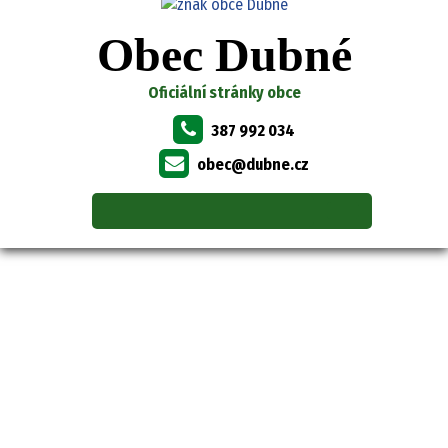
Obec Dubné
Oficiální stránky obce
387 992 034
obec@dubne.cz
OBEC DUBNÉ