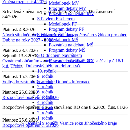
Změna rozpisu č.4/2026
Medailonek MV
Program debaty MV
Schválená změna rozpisu č.4/2026, RO 27.7.2026 č.usnesení
Pozvánka na debatu MV
84/2026
S Pavlem Fischerem
Medailonek PF
Program debaty PF
Platnost:
4.8.2026
S Milanem Šmídem
Návrh střednědobého rozpočtového rozpočtového výhledu pro obec
Medailonek MŠ
Dubné na roky 2027 - 2028
Pozvánka na debatu MŠ
Program debaty MŠ
Platnost:
28.7.2026
S Oldřichem Navrátilem
Sejmutí:
13.8.2026
Pozvánka na debatu ON
Oznámení občanům - záměr prodeje části p.č. 18/1 a části p.č.16/1
Dubenský běh pro dobrou věc
k.ú. Třebín
10. ročník
9. ročník
Platnost:
15.7.2026
8. ročník
Volby do zastupitelstva obce Dubné - informace
7. ročník
6. ročník
Platnost:
25.6.2026
5. ročník
Rozpočtové opatření č. 6/2026
4. ročník
Rozpočtové opatření č.6/26 shcváleno RO dne 8.6.2026, č.us. 81/26
3. ročník
2. ročník
1. ročník
Platnost:
25.6.2026
Ocenění v soutěži Vesnice roku Jihočeského kraje
Rozpočtové opatření č. 5/2026