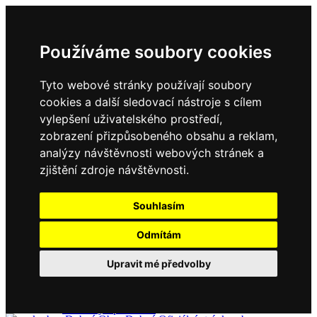
Používáme soubory cookies
Tyto webové stránky používají soubory
cookies a další sledovací nástroje s cílem
vylepšení uživatelského prostředí,
zobrazení přizpůsobeného obsahu a reklam,
Domů
Kontakty
analýzy návštěvnosti webových stránek a
Úřední deska
zjištění zdroje návštěvnosti.
Vyhlášky
Formuláře
Souhlasím
Odmítám
Obec Dubné
Upravit mé předvolby
Složení zastupitelstva
Historie, současnost
Vyhlášky
Aktuality - podrobně