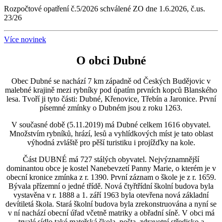
Rozpočtové opatření č.5/2026 schválené ZO dne 1.6.2026, č.us.
23/26
Více novinek
O obci Dubné
Obec Dubné se nachází 7 km západně od Českých Budějovic v
malebné krajině mezi rybníky pod úpatím prvních kopců Blanského
lesa. Tvoří ji tyto části: Dubné, Křenovice, Třebín a Jaronice. První
písemné zmínky o Dubném jsou z roku 1263.
V současné době (5.11.2019) má Dubné celkem 1616 obyvatel.
Množstvím rybníků, hrází, lesů a vyhlídkových míst je tato oblast
výhodná zvláště pro pěší turistiku i projížďky na kole.
Část DUBNÉ má 727 stálých obyvatel. Nejvýznamnější
dominantou obce je kostel Nanebevzetí Panny Marie, o kterém je v
obecní kronice zmínka z r. 1390. První záznam o škole je z r. 1659.
Bývala přízemní o jedné třídě. Nová čtyřtřídní školní budova byla
vystavěna v r. 1888 a 1. září 1963 byla otevřena nová základní
devítiletá škola. Stará školní budova byla zrekonstruována a nyní se
v ní nachází obecní úřad včetně matriky a obřadní síně. V obci má
trvalé sídlo také mateřská škola, pošta, zdravotní středisko a