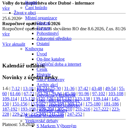
Kostel
Volby do zastupitelstva obce Dubné - informace
Čapí hnízdo
více
Život v obci
Místní organizace
25.6.2026
Obecní
Rozpočtové opatření č. 6/2026
Farnost
Rozpočtové opatření č.6/26 shcváleno RO dne 8.6.2026, č.us. 81/26
Pohostinství
více
Zdravotní středisko
Ostatní
Více aktualit
Knihovna
Úvod
On-line katalog
Výpůjční doba a internet
Kalendář událostí
Ceník
Historie
Novinky z úřední desky
Akce knihovny
Archiv akcí
1-6
|
7-12
|
13-18
|
19-24
|
25-30
|
31-36
|
37-42
|
43-48
|
49-54
|
55-
Periodika
60
|
61-66
|
67-72
|
73-78
|
79-84
|
85-90
|
91-96
|
97-102
|
103-108
|
Dovolená v knihovně
109-114
|
115-120
|
121-126
|
127-132
|
133-138
|
139-144
|
145-
Foto - interiér knihovny
150
|
151-156
|
157-162
|
163-168
|
169-174
|
175-180
|
181-186
|
Foto - exteriér knihovny
187-192
|
193-198
|
199-204
|
205-210
|
211-216
|
217-222
|
223-
Oblíbené odkazy
228
|
229-234
|
235-240
|
241-246
|
247-252
|
Kalendář obsazenosti
Venkovské debaty
Platnost:
5.8.2026
S Markem Výborným