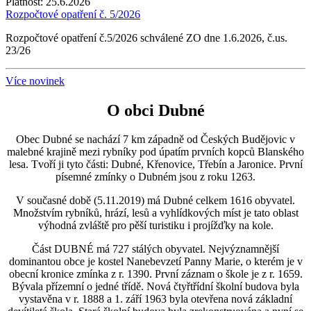
Platnost:
25.6.2026
Rozpočtové opatření č. 5/2026
Rozpočtové opatření č.5/2026 schválené ZO dne 1.6.2026, č.us.
23/26
Více novinek
O obci Dubné
Obec Dubné se nachází 7 km západně od Českých Budějovic v
malebné krajině mezi rybníky pod úpatím prvních kopců Blanského
lesa. Tvoří ji tyto části: Dubné, Křenovice, Třebín a Jaronice. První
písemné zmínky o Dubném jsou z roku 1263.
V současné době (5.11.2019) má Dubné celkem 1616 obyvatel.
Množstvím rybníků, hrází, lesů a vyhlídkových míst je tato oblast
výhodná zvláště pro pěší turistiku i projížďky na kole.
Část DUBNÉ má 727 stálých obyvatel. Nejvýznamnější
dominantou obce je kostel Nanebevzetí Panny Marie, o kterém je v
obecní kronice zmínka z r. 1390. První záznam o škole je z r. 1659.
Bývala přízemní o jedné třídě. Nová čtyřtřídní školní budova byla
vystavěna v r. 1888 a 1. září 1963 byla otevřena nová základní