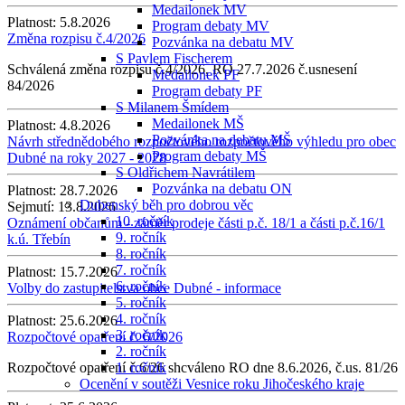
Medailonek MV
Platnost:
5.8.2026
Program debaty MV
Změna rozpisu č.4/2026
Pozvánka na debatu MV
S Pavlem Fischerem
Schválená změna rozpisu č.4/2026, RO 27.7.2026 č.usnesení
Medailonek PF
84/2026
Program debaty PF
S Milanem Šmídem
Medailonek MŠ
Platnost:
4.8.2026
Pozvánka na debatu MŠ
Návrh střednědobého rozpočtového rozpočtového výhledu pro obec
Program debaty MŠ
Dubné na roky 2027 - 2028
S Oldřichem Navrátilem
Pozvánka na debatu ON
Platnost:
28.7.2026
Dubenský běh pro dobrou věc
Sejmutí:
13.8.2026
10. ročník
Oznámení občanům - záměr prodeje části p.č. 18/1 a části p.č.16/1
9. ročník
k.ú. Třebín
8. ročník
7. ročník
Platnost:
15.7.2026
6. ročník
Volby do zastupitelstva obce Dubné - informace
5. ročník
4. ročník
Platnost:
25.6.2026
3. ročník
Rozpočtové opatření č. 6/2026
2. ročník
Rozpočtové opatření č.6/26 shcváleno RO dne 8.6.2026, č.us. 81/26
1. ročník
Ocenění v soutěži Vesnice roku Jihočeského kraje