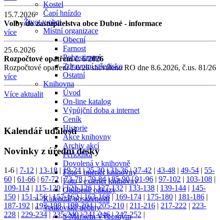
Kostel
Čapí hnízdo
15.7.2026
Život v obci
Volby do zastupitelstva obce Dubné - informace
Místní organizace
více
Obecní
Farnost
25.6.2026
Pohostinství
Rozpočtové opatření č. 6/2026
Zdravotní středisko
Rozpočtové opatření č.6/26 shcváleno RO dne 8.6.2026, č.us. 81/26
Ostatní
více
Knihovna
Úvod
Více aktualit
On-line katalog
Výpůjční doba a internet
Ceník
Historie
Kalendář událostí
Akce knihovny
Archiv akcí
Novinky z úřední desky
Periodika
Dovolená v knihovně
1-6
|
7-12
|
13-18
|
19-24
|
25-30
|
31-36
|
37-42
|
43-48
|
49-54
|
55-
Foto - interiér knihovny
60
|
61-66
|
67-72
|
73-78
|
79-84
|
85-90
|
91-96
|
97-102
|
103-108
|
Foto - exteriér knihovny
109-114
|
115-120
|
121-126
|
127-132
|
133-138
|
139-144
|
145-
Oblíbené odkazy
150
|
151-156
|
157-162
|
163-168
|
169-174
|
175-180
|
181-186
|
Kalendář obsazenosti
187-192
|
193-198
|
199-204
|
205-210
|
211-216
|
217-222
|
223-
Venkovské debaty
228
|
229-234
|
235-240
|
241-246
|
247-252
|
S Markem Výborným