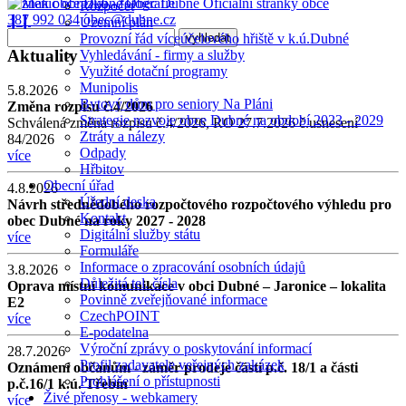
Obec Dubné
Oficiální stránky obce
Rozpočet
387 992 034
obec@dubne.cz
❙❙
Územní plán
Provozní řád víceúčelového hřiště v k.ú.Dubné
Aktuality
Vyhledávání - firmy a služby
Využité dotační programy
Munipolis
5.8.2026
Bytový dům pro seniory Na Pláni
Změna rozpisu č.4/2026
Strategie rozvoje obce Dubné na období 2023 - 2029
Schválená změna rozpisu č.4/2026, RO 27.7.2026 č.usnesení
Ztráty a nálezy
84/2026
Odpady
více
Hřbitov
Obecní úřad
4.8.2026
Úřední deska
Návrh střednědobého rozpočtového rozpočtového výhledu pro
Kontakt
obec Dubné na roky 2027 - 2028
Digitální služby státu
více
Formuláře
Informace o zpracování osobních údajů
3.8.2026
Důležitá tel. čísla
Oprava místní komunikace v obci Dubné – Jaronice – lokalita
Povinně zveřejňované informace
E2
CzechPOINT
více
E-podatelna
Výroční zprávy o poskytování informací
28.7.2026
Profil zadavatele veřejných zakázek
Oznámení občanům - záměr prodeje části p.č. 18/1 a části
Prohlášení o přístupnosti
p.č.16/1 k.ú. Třebín
Živé přenosy - webkamery
více