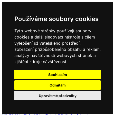
Používáme soubory cookies
Tyto webové stránky používají soubory
cookies a další sledovací nástroje s cílem
vylepšení uživatelského prostředí,
zobrazení přizpůsobeného obsahu a reklam,
Domů
Kontakty
analýzy návštěvnosti webových stránek a
Úřední deska
zjištění zdroje návštěvnosti.
Vyhlášky
Formuláře
Souhlasím
Odmítám
Obec Dubné
Upravit mé předvolby
Složení zastupitelstva
Historie, současnost
Vyhlášky
Aktuality - podrobně