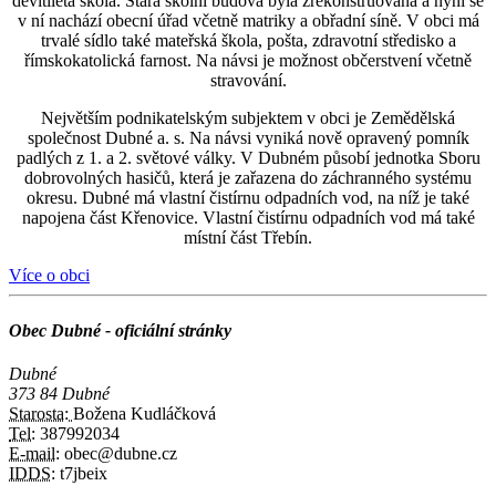
devítiletá škola. Stará školní budova byla zrekonstruována a nyní se
v ní nachází obecní úřad včetně matriky a obřadní síně. V obci má
trvalé sídlo také mateřská škola, pošta, zdravotní středisko a
římskokatolická farnost. Na návsi je možnost občerstvení včetně
stravování.
Největším podnikatelským subjektem v obci je Zemědělská
společnost Dubné a. s. Na návsi vyniká nově opravený pomník
padlých z 1. a 2. světové války. V Dubném působí jednotka Sboru
dobrovolných hasičů, která je zařazena do záchranného systému
okresu. Dubné má vlastní čistírnu odpadních vod, na níž je také
napojena část Křenovice. Vlastní čistírnu odpadních vod má také
místní část Třebín.
Více o obci
Obec Dubné - oficiální stránky
Dubné
373 84 Dubné
Starosta:
Božena Kudláčková
Tel:
387992034
E-mail:
obec@dubne.cz
IDDS:
t7jbeix