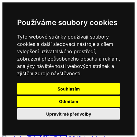
Používáme soubory cookies
Tyto webové stránky používají soubory
cookies a další sledovací nástroje s cílem
vylepšení uživatelského prostředí,
zobrazení přizpůsobeného obsahu a reklam,
Domů
Kontakty
analýzy návštěvnosti webových stránek a
Úřední deska
zjištění zdroje návštěvnosti.
Vyhlášky
Formuláře
Souhlasím
Odmítám
Obec Dubné
Upravit mé předvolby
Složení zastupitelstva
Historie, současnost
Vyhlášky
Aktuality - podrobně