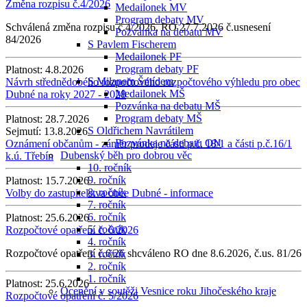
Změna rozpisu č.4/2026
Medailonek MV
Program debaty MV
Schválená změna rozpisu č.4/2026, RO 27.7.2026 č.usnesení
Pozvánka na debatu MV
84/2026
S Pavlem Fischerem
Medailonek PF
Program debaty PF
Platnost:
4.8.2026
S Milanem Šmídem
Návrh střednědobého rozpočtového rozpočtového výhledu pro obec
Medailonek MŠ
Dubné na roky 2027 - 2028
Pozvánka na debatu MŠ
Program debaty MŠ
Platnost:
28.7.2026
S Oldřichem Navrátilem
Sejmutí:
13.8.2026
Pozvánka na debatu ON
Oznámení občanům - záměr prodeje části p.č. 18/1 a části p.č.16/1
Dubenský běh pro dobrou věc
k.ú. Třebín
10. ročník
9. ročník
Platnost:
15.7.2026
8. ročník
Volby do zastupitelstva obce Dubné - informace
7. ročník
6. ročník
Platnost:
25.6.2026
5. ročník
Rozpočtové opatření č. 6/2026
4. ročník
Rozpočtové opatření č.6/26 shcváleno RO dne 8.6.2026, č.us. 81/26
3. ročník
2. ročník
1. ročník
Platnost:
25.6.2026
Ocenění v soutěži Vesnice roku Jihočeského kraje
Rozpočtové opatření č. 5/2026