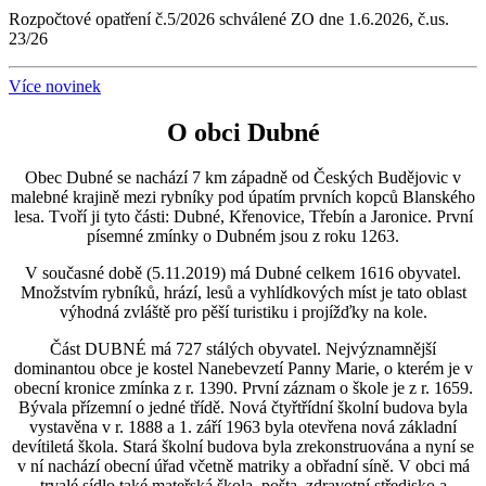
Rozpočtové opatření č.5/2026 schválené ZO dne 1.6.2026, č.us.
23/26
Více novinek
O obci Dubné
Obec Dubné se nachází 7 km západně od Českých Budějovic v
malebné krajině mezi rybníky pod úpatím prvních kopců Blanského
lesa. Tvoří ji tyto části: Dubné, Křenovice, Třebín a Jaronice. První
písemné zmínky o Dubném jsou z roku 1263.
V současné době (5.11.2019) má Dubné celkem 1616 obyvatel.
Množstvím rybníků, hrází, lesů a vyhlídkových míst je tato oblast
výhodná zvláště pro pěší turistiku i projížďky na kole.
Část DUBNÉ má 727 stálých obyvatel. Nejvýznamnější
dominantou obce je kostel Nanebevzetí Panny Marie, o kterém je v
obecní kronice zmínka z r. 1390. První záznam o škole je z r. 1659.
Bývala přízemní o jedné třídě. Nová čtyřtřídní školní budova byla
vystavěna v r. 1888 a 1. září 1963 byla otevřena nová základní
devítiletá škola. Stará školní budova byla zrekonstruována a nyní se
v ní nachází obecní úřad včetně matriky a obřadní síně. V obci má
trvalé sídlo také mateřská škola, pošta, zdravotní středisko a