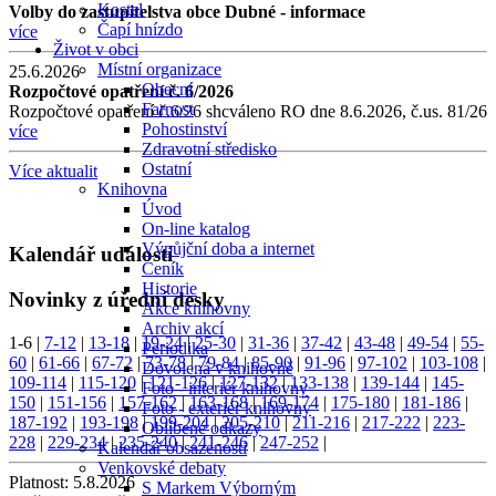
Kostel
Volby do zastupitelstva obce Dubné - informace
Čapí hnízdo
více
Život v obci
Místní organizace
25.6.2026
Obecní
Rozpočtové opatření č. 6/2026
Farnost
Rozpočtové opatření č.6/26 shcváleno RO dne 8.6.2026, č.us. 81/26
Pohostinství
více
Zdravotní středisko
Ostatní
Více aktualit
Knihovna
Úvod
On-line katalog
Výpůjční doba a internet
Kalendář událostí
Ceník
Historie
Novinky z úřední desky
Akce knihovny
Archiv akcí
1-6
|
7-12
|
13-18
|
19-24
|
25-30
|
31-36
|
37-42
|
43-48
|
49-54
|
55-
Periodika
60
|
61-66
|
67-72
|
73-78
|
79-84
|
85-90
|
91-96
|
97-102
|
103-108
|
Dovolená v knihovně
109-114
|
115-120
|
121-126
|
127-132
|
133-138
|
139-144
|
145-
Foto - interiér knihovny
150
|
151-156
|
157-162
|
163-168
|
169-174
|
175-180
|
181-186
|
Foto - exteriér knihovny
187-192
|
193-198
|
199-204
|
205-210
|
211-216
|
217-222
|
223-
Oblíbené odkazy
228
|
229-234
|
235-240
|
241-246
|
247-252
|
Kalendář obsazenosti
Venkovské debaty
Platnost:
5.8.2026
S Markem Výborným