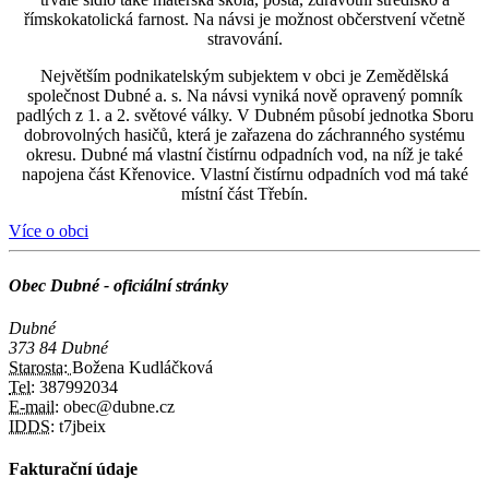
římskokatolická farnost. Na návsi je možnost občerstvení včetně
stravování.
Největším podnikatelským subjektem v obci je Zemědělská
společnost Dubné a. s. Na návsi vyniká nově opravený pomník
padlých z 1. a 2. světové války. V Dubném působí jednotka Sboru
dobrovolných hasičů, která je zařazena do záchranného systému
okresu. Dubné má vlastní čistírnu odpadních vod, na níž je také
napojena část Křenovice. Vlastní čistírnu odpadních vod má také
místní část Třebín.
Více o obci
Obec Dubné - oficiální stránky
Dubné
373 84 Dubné
Starosta:
Božena Kudláčková
Tel:
387992034
E-mail:
obec@dubne.cz
IDDS:
t7jbeix
Fakturační údaje