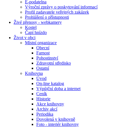
E-podatelna
Výroční zprávy o poskytování informací
Profil zadavatele veřejných zakázek
Prohlášení o přístupnosti
Živé přenosy - webkamery
Kostel
Čapí hnízdo
Život v obci
Místní organizace
Obecní
Farnost
Pohostinství
Zdravotní středisko
Ostatní
Knihovna
Úvod
On-line katalog
Výpůjční doba a internet
Ceník
Historie
Akce knihovny
Archiv akcí
Periodika
Dovolená v knihovně
Foto - interiér knihovny