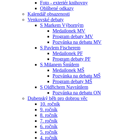
Foto - exteriér knihovny
Oblíbené odkazy
Kalendář obsazenosti
Venkovské debaty
S Markem Výborným
Medailonek MV
Program debaty MV
Pozvánka na debatu MV
S Pavlem Fischerem
Medailonek PF
Program debaty PF
S Milanem Šmídem
Medailonek MŠ
Pozvánka na debatu MŠ
Program debaty MŠ
S Oldřichem Navrátilem
Pozvánka na debatu ON
Dubenský běh pro dobrou věc
10. ročník
9. ročník
8. ročník
7. ročník
6. ročník
5. ročník
4. ročník