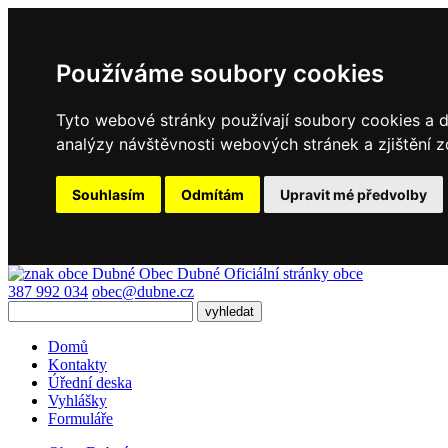
Používáme soubory cookies
Tyto webové stránky používají soubory cookies a da
analýzy návštěvnosti webových stránek a zjištění z
Souhlasím
Odmítám
Upravit mé předvolby
Obec Dubné
Oficiální stránky obce
387 992 034
obec@dubne.cz
Domů
Kontakty
Úřední deska
Vyhlášky
Formuláře