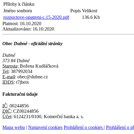
Přílohy k článku
Jméno souboru
Popis
Velikost
rozpoctove-opatreni-c.15-2020.pdf
136.6 Kb
Platnost:
16.10.2020
Aktualizováno:
16.10.2020
Obec Dubné - oficiální stránky
Dubné
373 84 Dubné
Starosta:
Božena Kudláčková
Tel:
387992034
E-mail:
obec@dubne.cz
IDDS:
t7jbeix
Fakturační údaje
IČ:
00244856
DIČ:
CZ00244856
Účet:
6124231/0100, Komerční banka a. s.
Mapa webu
|
Nastavení cookies
Prohlášení o cookies
|
Prohlášení o př