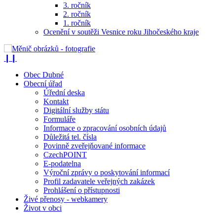
3. ročník
2. ročník
1. ročník
Ocenění v soutěži Vesnice roku Jihočeského kraje
❙❙
Obec Dubné
Obecní úřad
Úřední deska
Kontakt
Digitální služby státu
Formuláře
Informace o zpracování osobních údajů
Důležitá tel. čísla
Povinně zveřejňované informace
CzechPOINT
E-podatelna
Výroční zprávy o poskytování informací
Profil zadavatele veřejných zakázek
Prohlášení o přístupnosti
Živé přenosy - webkamery
Život v obci