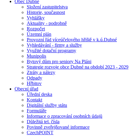
Obec Dubné
Složení zastupitelstva
Historie, současnost
Vyhlášky
Aktuality - podrobně
Rozpočet
Územní plán
Provozní řád víceúčelového hřiště v k.ú.Dubné
Vyhledávání - firmy a služby
Využité dotační programy
Munipolis
Bytový dům pro seniory Na Pláni
Strategie rozvoje obce Dubné na období 2023 - 2029
Ztráty a nálezy
Odpady
Hřbitov
Obecní úřad
Úřední deska
Kontakt
Digitální služby státu
Formuláře
Informace o zpracování osobních údajů
Důležitá tel. čísla
Povinně zveřejňované informace
CzechPOINT