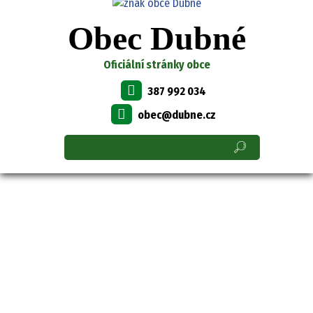
Obec Dubné
Oficiální stránky obce
387 992 034
obec@dubne.cz
OBEC DUBNÉ