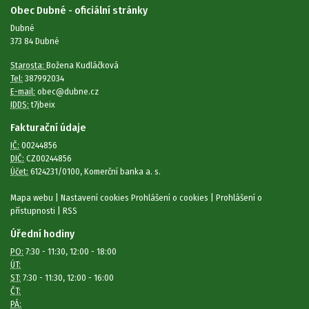
Obec Dubné - oficiální stránky
Dubné
373 84 Dubné
Starosta:
Božena Kudláčková
Tel:
387992034
E-mail:
obec@dubne.cz
IDDS:
t7jbeix
Fakturační údaje
IČ:
00244856
DIČ:
CZ00244856
Účet:
6124231/0100, Komerční banka a. s.
Mapa webu
|
Nastavení cookies
Prohlášení o cookies
|
Prohlášení o
přístupnosti
|
RSS
Úřední hodiny
PO:
7:30 - 11:30, 12:00 - 18:00
ÚT:
ST:
7:30 - 11:30, 12:00 - 16:00
ČT:
PÁ: