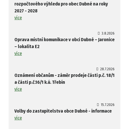
rozpočtového výhledu pro obec Dubné na roky
2027 - 2028
více
3.8.2026
Oprava místní komunikace v obci Dubné – Jaronice
– lokalita E2
více
28.7.2026
Oznámení občanům - záměr prodeje části p.č. 18/1
a části p.č.16/1 k.ú. Třebín
více
15.7.2026
Volby do zastupitelstva obce Dubné - informace
více