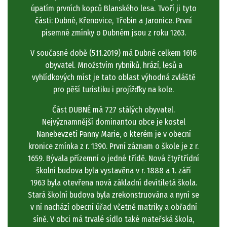
úpatím prvních kopců Blanského lesa. Tvoří ji tyto
části: Dubné, Křenovice, Třebín a Jaronice. První
písemné zmínky o Dubném jsou z roku 1263.
V současné době (5.11.2019) má Dubné celkem 1616
obyvatel. Množstvím rybníků, hrází, lesů a
vyhlídkových míst je tato oblast výhodná zvláště
pro pěší turistiku i projížďky na kole.
Část DUBNÉ má 727 stálých obyvatel.
Nejvýznamnější dominantou obce je kostel
Nanebevzetí Panny Marie, o kterém je v obecní
kronice zmínka z r. 1390. První záznam o škole je z r.
1659. Bývala přízemní o jedné třídě. Nová čtyřtřídní
školní budova byla vystavěna v r. 1888 a 1. září
1963 byla otevřena nová základní devítiletá škola.
Stará školní budova byla zrekonstruována a nyní se
v ní nachází obecní úřad včetně matriky a obřadní
síně. V obci má trvalé sídlo také mateřská škola,