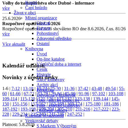
Kostel
Volby do zastupitelstva obce Dubné - informace
Čapí hnízdo
více
Život v obci
Místní organizace
25.6.2026
Obecní
Rozpočtové opatření č. 6/2026
Farnost
Rozpočtové opatření č.6/26 shcváleno RO dne 8.6.2026, č.us. 81/26
Pohostinství
více
Zdravotní středisko
Ostatní
Více aktualit
Knihovna
Úvod
On-line katalog
Výpůjční doba a internet
Kalendář událostí
Ceník
Historie
Novinky z úřední desky
Akce knihovny
Archiv akcí
1-6
|
7-12
|
13-18
|
19-24
|
25-30
|
31-36
|
37-42
|
43-48
|
49-54
|
55-
Periodika
60
|
61-66
|
67-72
|
73-78
|
79-84
|
85-90
|
91-96
|
97-102
|
103-108
|
Dovolená v knihovně
109-114
|
115-120
|
121-126
|
127-132
|
133-138
|
139-144
|
145-
Foto - interiér knihovny
150
|
151-156
|
157-162
|
163-168
|
169-174
|
175-180
|
181-186
|
Foto - exteriér knihovny
187-192
|
193-198
|
199-204
|
205-210
|
211-216
|
217-222
|
223-
Oblíbené odkazy
228
|
229-234
|
235-240
|
241-246
|
247-252
|
Kalendář obsazenosti
Venkovské debaty
Platnost:
5.8.2026
S Markem Výborným