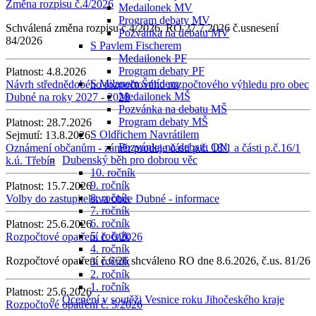
Změna rozpisu č.4/2026
Medailonek MV
Program debaty MV
Schválená změna rozpisu č.4/2026, RO 27.7.2026 č.usnesení
Pozvánka na debatu MV
84/2026
S Pavlem Fischerem
Medailonek PF
Program debaty PF
Platnost:
4.8.2026
S Milanem Šmídem
Návrh střednědobého rozpočtového rozpočtového výhledu pro obec
Medailonek MŠ
Dubné na roky 2027 - 2028
Pozvánka na debatu MŠ
Program debaty MŠ
Platnost:
28.7.2026
S Oldřichem Navrátilem
Sejmutí:
13.8.2026
Pozvánka na debatu ON
Oznámení občanům - záměr prodeje části p.č. 18/1 a části p.č.16/1
Dubenský běh pro dobrou věc
k.ú. Třebín
10. ročník
9. ročník
Platnost:
15.7.2026
8. ročník
Volby do zastupitelstva obce Dubné - informace
7. ročník
6. ročník
Platnost:
25.6.2026
5. ročník
Rozpočtové opatření č. 6/2026
4. ročník
Rozpočtové opatření č.6/26 shcváleno RO dne 8.6.2026, č.us. 81/26
3. ročník
2. ročník
1. ročník
Platnost:
25.6.2026
Ocenění v soutěži Vesnice roku Jihočeského kraje
Rozpočtové opatření č. 5/2026