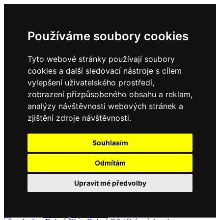
Používáme soubory cookies
Tyto webové stránky používají soubory
cookies a další sledovací nástroje s cílem
vylepšení uživatelského prostředí,
zobrazení přizpůsobeného obsahu a reklam,
Domů
Kontakty
analýzy návštěvnosti webových stránek a
Úřední deska
zjištění zdroje návštěvnosti.
Vyhlášky
Formuláře
Souhlasím
Odmítám
Obec Dubné
Upravit mé předvolby
Složení zastupitelstva
Historie, současnost
Vyhlášky
Aktuality - podrobně