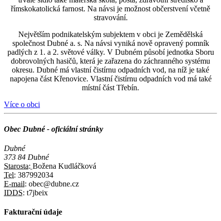
římskokatolická farnost. Na návsi je možnost občerstvení včetně
stravování.
Největším podnikatelským subjektem v obci je Zemědělská
společnost Dubné a. s. Na návsi vyniká nově opravený pomník
padlých z 1. a 2. světové války. V Dubném působí jednotka Sboru
dobrovolných hasičů, která je zařazena do záchranného systému
okresu. Dubné má vlastní čistírnu odpadních vod, na níž je také
napojena část Křenovice. Vlastní čistírnu odpadních vod má také
místní část Třebín.
Více o obci
Obec Dubné - oficiální stránky
Dubné
373 84 Dubné
Starosta:
Božena Kudláčková
Tel:
387992034
E-mail:
obec@dubne.cz
IDDS:
t7jbeix
Fakturační údaje