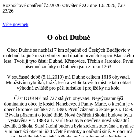
Rozpočtové opatření č.5/2026 schválené ZO dne 1.6.2026, č.us.
23/26
Více novinek
O obci Dubné
Obec Dubné se nachází 7 km západně od Českých Budějovic v
malebné krajině mezi rybníky pod úpatím prvních kopců Blanského
lesa. Tvoří ji tyto části: Dubné, Křenovice, Třebín a Jaronice. První
písemné zmínky o Dubném jsou z roku 1263.
V současné době (5.11.2019) má Dubné celkem 1616 obyvatel.
Množstvím rybníků, hrází, lesů a vyhlídkových míst je tato oblast
výhodná zvláště pro pěší turistiku i projížďky na kole.
Část DUBNÉ má 727 stálých obyvatel. Nejvýznamnější
dominantou obce je kostel Nanebevzetí Panny Marie, o kterém je v
obecní kronice zmínka z r. 1390. První záznam o škole je z r. 1659.
Bývala přízemní o jedné třídě. Nová čtyřtřídní školní budova byla
vystavěna v r. 1888 a 1. září 1963 byla otevřena nová základní
devítiletá škola. Stará školní budova byla zrekonstruována a nyní se
v ní nachází obecní úřad včetně matriky a obřadní síně. V obci má
trvalé sídlo také mateřská škola, pošta, zdravotní středisko a