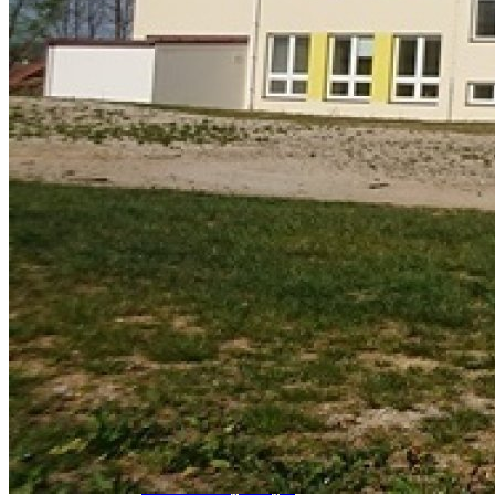
Kostel
Čapí hnízdo
Život v obci
Místní organizace
Obecní
Farnost
Pohostinství
Zdravotní středisko
Ostatní
Knihovna
Úvod
On-line katalog
Výpůjční doba a internet
Ceník
Historie
Akce knihovny
Archiv akcí
Periodika
Dovolená v knihovně
Foto - interiér knihovny
Foto - exteriér knihovny
Oblíbené odkazy
Kalendář obsazenosti
Venkovské debaty
S Markem Výborným