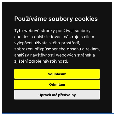
Používáme soubory cookies
Tyto webové stránky používají soubory
cookies a další sledovací nástroje s cílem
vylepšení uživatelského prostředí,
zobrazení přizpůsobeného obsahu a reklam,
Domů
Kontakty
analýzy návštěvnosti webových stránek a
Úřední deska
zjištění zdroje návštěvnosti.
Vyhlášky
Formuláře
Souhlasím
Odmítám
Obec Dubné
Upravit mé předvolby
Složení zastupitelstva
Historie, současnost
Vyhlášky
Aktuality - podrobně