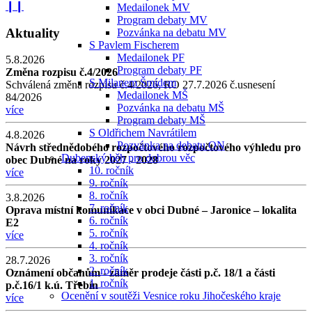
❙❙
Medailonek MV
Program debaty MV
Aktuality
Pozvánka na debatu MV
S Pavlem Fischerem
Medailonek PF
5.8.2026
Program debaty PF
Změna rozpisu č.4/2026
S Milanem Šmídem
Schválená změna rozpisu č.4/2026, RO 27.7.2026 č.usnesení
Medailonek MŠ
84/2026
Pozvánka na debatu MŠ
více
Program debaty MŠ
S Oldřichem Navrátilem
4.8.2026
Pozvánka na debatu ON
Návrh střednědobého rozpočtového rozpočtového výhledu pro
Dubenský běh pro dobrou věc
obec Dubné na roky 2027 - 2028
10. ročník
více
9. ročník
8. ročník
3.8.2026
7. ročník
Oprava místní komunikace v obci Dubné – Jaronice – lokalita
6. ročník
E2
5. ročník
více
4. ročník
3. ročník
28.7.2026
2. ročník
Oznámení občanům - záměr prodeje části p.č. 18/1 a části
1. ročník
p.č.16/1 k.ú. Třebín
Ocenění v soutěži Vesnice roku Jihočeského kraje
více