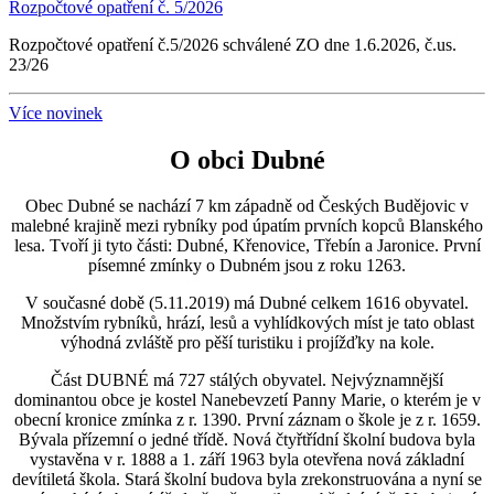
Rozpočtové opatření č. 5/2026
Rozpočtové opatření č.5/2026 schválené ZO dne 1.6.2026, č.us.
23/26
Více novinek
O obci Dubné
Obec Dubné se nachází 7 km západně od Českých Budějovic v
malebné krajině mezi rybníky pod úpatím prvních kopců Blanského
lesa. Tvoří ji tyto části: Dubné, Křenovice, Třebín a Jaronice. První
písemné zmínky o Dubném jsou z roku 1263.
V současné době (5.11.2019) má Dubné celkem 1616 obyvatel.
Množstvím rybníků, hrází, lesů a vyhlídkových míst je tato oblast
výhodná zvláště pro pěší turistiku i projížďky na kole.
Část DUBNÉ má 727 stálých obyvatel. Nejvýznamnější
dominantou obce je kostel Nanebevzetí Panny Marie, o kterém je v
obecní kronice zmínka z r. 1390. První záznam o škole je z r. 1659.
Bývala přízemní o jedné třídě. Nová čtyřtřídní školní budova byla
vystavěna v r. 1888 a 1. září 1963 byla otevřena nová základní
devítiletá škola. Stará školní budova byla zrekonstruována a nyní se