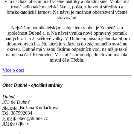
v ní nachází obecní úřad včetně matriky a obřadní síně. V obci má
trvalé sídlo také mateřská škola, pošta, zdravotní středisko a
římskokatolická farnost. Na návsi je možnost občerstvení včetně
stravování.
Největším podnikatelským subjektem v obci je Zemědělská
společnost Dubné a. s. Na návsi vyniká nově opravený pomník
padlých z 1. a 2. světové války. V Dubném působí jednotka Sboru
dobrovolných hasičů, která je zařazena do záchranného systému
okresu. Dubné má vlastní čistírnu odpadních vod, na níž je také
napojena část Křenovice. Vlastní čistírnu odpadních vod má také
místní část Třebín.
Více o obci
Obec Dubné - oficiální stránky
Dubné
373 84 Dubné
Starosta:
Božena Kudláčková
Tel:
387992034
E-mail:
obec@dubne.cz
IDDS:
t7jbeix