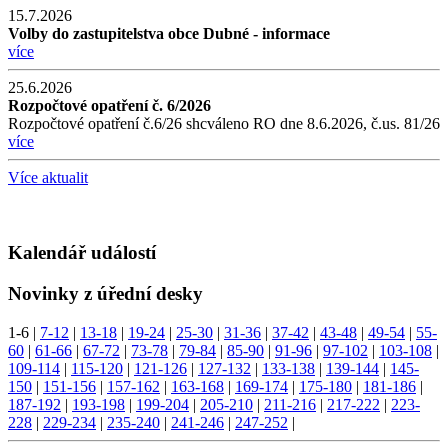
15.7.2026
Volby do zastupitelstva obce Dubné - informace
více
25.6.2026
Rozpočtové opatření č. 6/2026
Rozpočtové opatření č.6/26 shcváleno RO dne 8.6.2026, č.us. 81/26
více
Více aktualit
Kalendář událostí
Novinky z úřední desky
1-6
|
7-12
|
13-18
|
19-24
|
25-30
|
31-36
|
37-42
|
43-48
|
49-54
|
55-
60
|
61-66
|
67-72
|
73-78
|
79-84
|
85-90
|
91-96
|
97-102
|
103-108
|
109-114
|
115-120
|
121-126
|
127-132
|
133-138
|
139-144
|
145-
150
|
151-156
|
157-162
|
163-168
|
169-174
|
175-180
|
181-186
|
187-192
|
193-198
|
199-204
|
205-210
|
211-216
|
217-222
|
223-
228
|
229-234
|
235-240
|
241-246
|
247-252
|