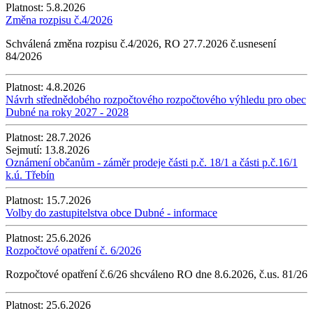
Platnost:
5.8.2026
Změna rozpisu č.4/2026
Schválená změna rozpisu č.4/2026, RO 27.7.2026 č.usnesení
84/2026
Platnost:
4.8.2026
Návrh střednědobého rozpočtového rozpočtového výhledu pro obec
Dubné na roky 2027 - 2028
Platnost:
28.7.2026
Sejmutí:
13.8.2026
Oznámení občanům - záměr prodeje části p.č. 18/1 a části p.č.16/1
k.ú. Třebín
Platnost:
15.7.2026
Volby do zastupitelstva obce Dubné - informace
Platnost:
25.6.2026
Rozpočtové opatření č. 6/2026
Rozpočtové opatření č.6/26 shcváleno RO dne 8.6.2026, č.us. 81/26
Platnost:
25.6.2026