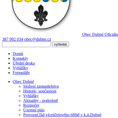
Obec Dubné
Oficiáln
387 992 034
obec@dubne.cz
Domů
Kontakty
Úřední deska
Vyhlášky
Formuláře
Obec Dubné
Složení zastupitelstva
Historie, současnost
Vyhlášky
Aktuality - podrobně
Rozpočet
Územní plán
Provozní řád víceúčelového hřiště v k.ú.Dubné