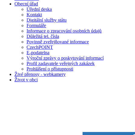
Obecní úřad
Úřední deska
Kontakt
Digitální služby státu
Formuláře
Informace o zpracování osobních údajů
Důležitá tel. čísla
Povinně zveřejňované informace
CzechPOINT
E-podatelna
Výroční zprávy o poskytování informací
Profil zadavatele veřejných zakázek
Prohlášení o přístupnosti
Živé přenosy - webkamery
Život v obci