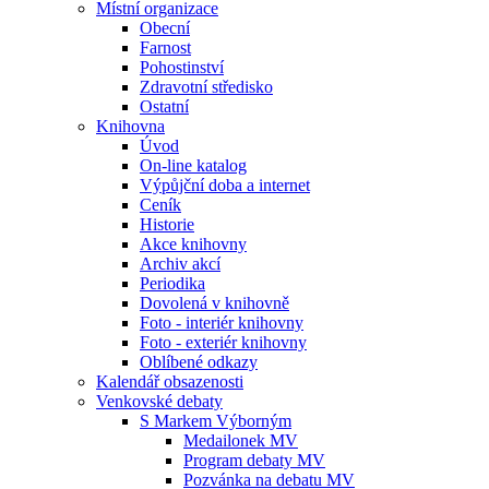
Místní organizace
Obecní
Farnost
Pohostinství
Zdravotní středisko
Ostatní
Knihovna
Úvod
On-line katalog
Výpůjční doba a internet
Ceník
Historie
Akce knihovny
Archiv akcí
Periodika
Dovolená v knihovně
Foto - interiér knihovny
Foto - exteriér knihovny
Oblíbené odkazy
Kalendář obsazenosti
Venkovské debaty
S Markem Výborným
Medailonek MV
Program debaty MV
Pozvánka na debatu MV