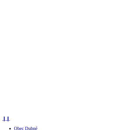
❙❙
Obec Dubné