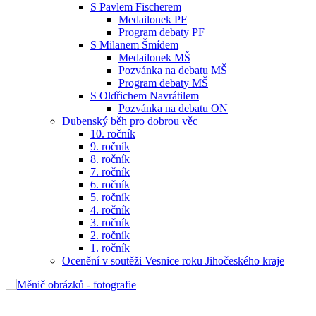
S Pavlem Fischerem
Medailonek PF
Program debaty PF
S Milanem Šmídem
Medailonek MŠ
Pozvánka na debatu MŠ
Program debaty MŠ
S Oldřichem Navrátilem
Pozvánka na debatu ON
Dubenský běh pro dobrou věc
10. ročník
9. ročník
8. ročník
7. ročník
6. ročník
5. ročník
4. ročník
3. ročník
2. ročník
1. ročník
Ocenění v soutěži Vesnice roku Jihočeského kraje