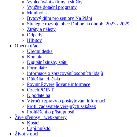
Vyhledávání - firmy a služby
Využité dotační programy
Munipolis
Bytový dům pro seniory Na Pláni
Strategie rozvoje obce Dubné na období 2023 - 2029
Ztráty a nálezy
Odpady
Hřbitov
Obecní úřad
Úřední deska
Kontakt
Digitální služby státu
Formuláře
Informace o zpracování osobních údajů
Důležitá tel. čísla
Povinně zveřejňované informace
CzechPOINT
E-podatelna
Výroční zprávy o poskytování informací
Profil zadavatele veřejných zakázek
Prohlášení o přístupnosti
Živé přenosy - webkamery
Kostel
Čapí hnízdo
Život v obci