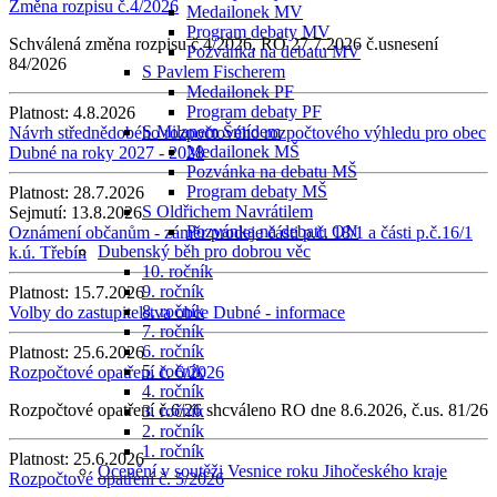
Změna rozpisu č.4/2026
Medailonek MV
Program debaty MV
Schválená změna rozpisu č.4/2026, RO 27.7.2026 č.usnesení
Pozvánka na debatu MV
84/2026
S Pavlem Fischerem
Medailonek PF
Program debaty PF
Platnost:
4.8.2026
S Milanem Šmídem
Návrh střednědobého rozpočtového rozpočtového výhledu pro obec
Medailonek MŠ
Dubné na roky 2027 - 2028
Pozvánka na debatu MŠ
Program debaty MŠ
Platnost:
28.7.2026
S Oldřichem Navrátilem
Sejmutí:
13.8.2026
Pozvánka na debatu ON
Oznámení občanům - záměr prodeje části p.č. 18/1 a části p.č.16/1
Dubenský běh pro dobrou věc
k.ú. Třebín
10. ročník
9. ročník
Platnost:
15.7.2026
8. ročník
Volby do zastupitelstva obce Dubné - informace
7. ročník
6. ročník
Platnost:
25.6.2026
5. ročník
Rozpočtové opatření č. 6/2026
4. ročník
Rozpočtové opatření č.6/26 shcváleno RO dne 8.6.2026, č.us. 81/26
3. ročník
2. ročník
1. ročník
Platnost:
25.6.2026
Ocenění v soutěži Vesnice roku Jihočeského kraje
Rozpočtové opatření č. 5/2026