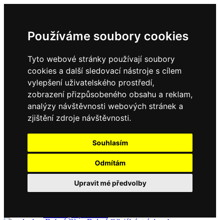
Používáme soubory cookies
Tyto webové stránky používají soubory
cookies a další sledovací nástroje s cílem
vylepšení uživatelského prostředí,
zobrazení přizpůsobeného obsahu a reklam,
Domů
Kontakty
analýzy návštěvnosti webových stránek a
Úřední deska
zjištění zdroje návštěvnosti.
Vyhlášky
Formuláře
Souhlasím
Odmítám
Obec Dubné
Upravit mé předvolby
Složení zastupitelstva
Historie, současnost
Vyhlášky
Aktuality - podrobně