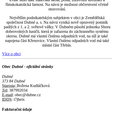
římskokatolická farnost. Na návsi je možnost občerstvení včetně
stravování.
Největším podnikatelským subjektem v obci je Zemědělská
společnost Dubné a. s. Na návsi vyniká nově opravený pomník
padlých z 1. a 2. světové války. V Dubném působí jednotka Sboru
dobrovolných hasičů, která je zařazena do záchranného systému
okresu. Dubné má vlastní čistírnu odpadních vod, na níž je také
napojena část Křenovice. Vlastní čistírnu odpadních vod má také
místní část Třebín.
Více o obci
Obec Dubné - oficiální stránky
Dubné
373 84 Dubné
Starosta:
Božena Kudláčková
Tel:
387992034
E-mail:
obec@dubne.cz
IDDS:
t7jbeix
Fakturační údaje