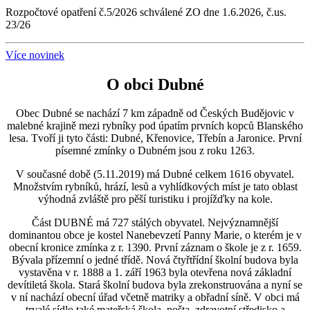
Rozpočtové opatření č.5/2026 schválené ZO dne 1.6.2026, č.us.
23/26
Více novinek
O obci Dubné
Obec Dubné se nachází 7 km západně od Českých Budějovic v
malebné krajině mezi rybníky pod úpatím prvních kopců Blanského
lesa. Tvoří ji tyto části: Dubné, Křenovice, Třebín a Jaronice. První
písemné zmínky o Dubném jsou z roku 1263.
V současné době (5.11.2019) má Dubné celkem 1616 obyvatel.
Množstvím rybníků, hrází, lesů a vyhlídkových míst je tato oblast
výhodná zvláště pro pěší turistiku i projížďky na kole.
Část DUBNÉ má 727 stálých obyvatel. Nejvýznamnější
dominantou obce je kostel Nanebevzetí Panny Marie, o kterém je v
obecní kronice zmínka z r. 1390. První záznam o škole je z r. 1659.
Bývala přízemní o jedné třídě. Nová čtyřtřídní školní budova byla
vystavěna v r. 1888 a 1. září 1963 byla otevřena nová základní
devítiletá škola. Stará školní budova byla zrekonstruována a nyní se
v ní nachází obecní úřad včetně matriky a obřadní síně. V obci má
trvalé sídlo také mateřská škola, pošta, zdravotní středisko a