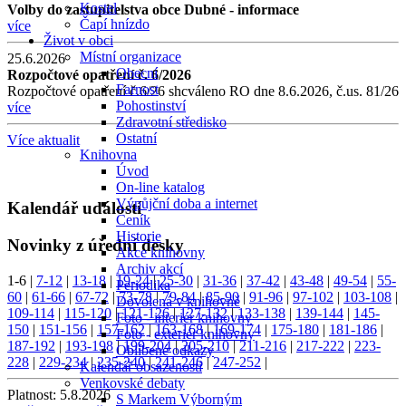
Kostel
Volby do zastupitelstva obce Dubné - informace
Čapí hnízdo
více
Život v obci
Místní organizace
25.6.2026
Obecní
Rozpočtové opatření č. 6/2026
Farnost
Rozpočtové opatření č.6/26 shcváleno RO dne 8.6.2026, č.us. 81/26
Pohostinství
více
Zdravotní středisko
Ostatní
Více aktualit
Knihovna
Úvod
On-line katalog
Výpůjční doba a internet
Kalendář událostí
Ceník
Historie
Novinky z úřední desky
Akce knihovny
Archiv akcí
1-6
|
7-12
|
13-18
|
19-24
|
25-30
|
31-36
|
37-42
|
43-48
|
49-54
|
55-
Periodika
60
|
61-66
|
67-72
|
73-78
|
79-84
|
85-90
|
91-96
|
97-102
|
103-108
|
Dovolená v knihovně
109-114
|
115-120
|
121-126
|
127-132
|
133-138
|
139-144
|
145-
Foto - interiér knihovny
150
|
151-156
|
157-162
|
163-168
|
169-174
|
175-180
|
181-186
|
Foto - exteriér knihovny
187-192
|
193-198
|
199-204
|
205-210
|
211-216
|
217-222
|
223-
Oblíbené odkazy
228
|
229-234
|
235-240
|
241-246
|
247-252
|
Kalendář obsazenosti
Venkovské debaty
Platnost:
5.8.2026
S Markem Výborným