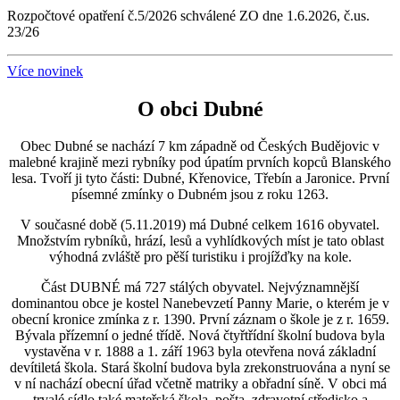
Rozpočtové opatření č.5/2026 schválené ZO dne 1.6.2026, č.us.
23/26
Více novinek
O obci Dubné
Obec Dubné se nachází 7 km západně od Českých Budějovic v
malebné krajině mezi rybníky pod úpatím prvních kopců Blanského
lesa. Tvoří ji tyto části: Dubné, Křenovice, Třebín a Jaronice. První
písemné zmínky o Dubném jsou z roku 1263.
V současné době (5.11.2019) má Dubné celkem 1616 obyvatel.
Množstvím rybníků, hrází, lesů a vyhlídkových míst je tato oblast
výhodná zvláště pro pěší turistiku i projížďky na kole.
Část DUBNÉ má 727 stálých obyvatel. Nejvýznamnější
dominantou obce je kostel Nanebevzetí Panny Marie, o kterém je v
obecní kronice zmínka z r. 1390. První záznam o škole je z r. 1659.
Bývala přízemní o jedné třídě. Nová čtyřtřídní školní budova byla
vystavěna v r. 1888 a 1. září 1963 byla otevřena nová základní
devítiletá škola. Stará školní budova byla zrekonstruována a nyní se
v ní nachází obecní úřad včetně matriky a obřadní síně. V obci má
trvalé sídlo také mateřská škola, pošta, zdravotní středisko a