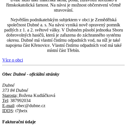
římskokatolická farnost. Na návsi je možnost občerstvení včetně
stravování.
Největším podnikatelským subjektem v obci je Zemědělská
společnost Dubné a. s. Na návsi vyniká nově opravený pomník
padlých z 1. a 2. světové války. V Dubném působí jednotka Sboru
dobrovolných hasičů, která je zařazena do záchranného systému
okresu. Dubné má vlastní čistírnu odpadních vod, na níž je také
napojena část Křenovice. Vlastní čistírnu odpadních vod má také
místní část Třebín.
Více o obci
Obec Dubné - oficiální stránky
Dubné
373 84 Dubné
Starosta:
Božena Kudláčková
Tel:
387992034
E-mail:
obec@dubne.cz
IDDS:
t7jbeix
Fakturační údaje