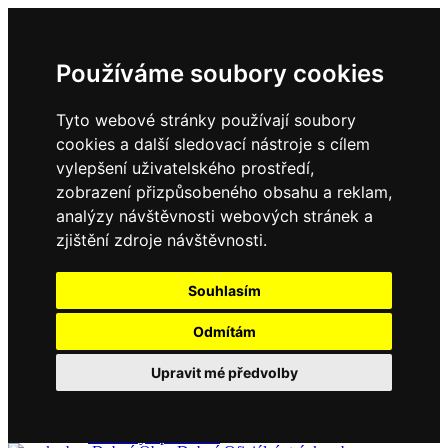
Používáme soubory cookies
Tyto webové stránky používají soubory
cookies a další sledovací nástroje s cílem
vylepšení uživatelského prostředí,
zobrazení přizpůsobeného obsahu a reklam,
Domů
Kontakty
analýzy návštěvnosti webových stránek a
Úřední deska
zjištění zdroje návštěvnosti.
Vyhlášky
Formuláře
Souhlasím
Odmítám
Obec Dubné
Upravit mé předvolby
Složení zastupitelstva
Historie, současnost
Vyhlášky
Aktuality - podrobně