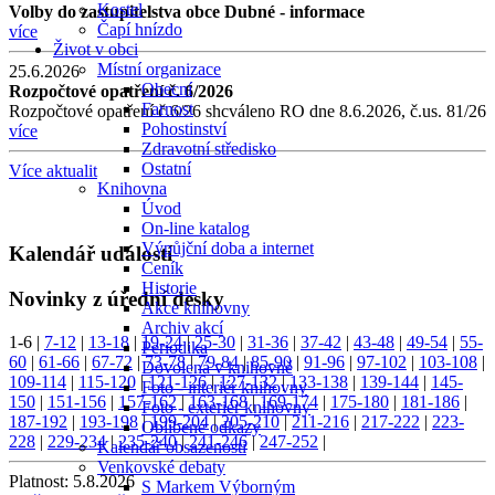
Kostel
Volby do zastupitelstva obce Dubné - informace
Čapí hnízdo
více
Život v obci
Místní organizace
25.6.2026
Obecní
Rozpočtové opatření č. 6/2026
Farnost
Rozpočtové opatření č.6/26 shcváleno RO dne 8.6.2026, č.us. 81/26
Pohostinství
více
Zdravotní středisko
Ostatní
Více aktualit
Knihovna
Úvod
On-line katalog
Výpůjční doba a internet
Kalendář událostí
Ceník
Historie
Novinky z úřední desky
Akce knihovny
Archiv akcí
1-6
|
7-12
|
13-18
|
19-24
|
25-30
|
31-36
|
37-42
|
43-48
|
49-54
|
55-
Periodika
60
|
61-66
|
67-72
|
73-78
|
79-84
|
85-90
|
91-96
|
97-102
|
103-108
|
Dovolená v knihovně
109-114
|
115-120
|
121-126
|
127-132
|
133-138
|
139-144
|
145-
Foto - interiér knihovny
150
|
151-156
|
157-162
|
163-168
|
169-174
|
175-180
|
181-186
|
Foto - exteriér knihovny
187-192
|
193-198
|
199-204
|
205-210
|
211-216
|
217-222
|
223-
Oblíbené odkazy
228
|
229-234
|
235-240
|
241-246
|
247-252
|
Kalendář obsazenosti
Venkovské debaty
Platnost:
5.8.2026
S Markem Výborným