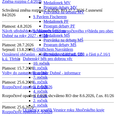
Změna rozpisu č.4/2026
Medailonek MV
Program debaty MV
Schválená změna rozpisu č.4/2026, RO 27.7.2026 č.usnesení
Pozvánka na debatu MV
84/2026
S Pavlem Fischerem
Medailonek PF
Program debaty PF
Platnost:
4.8.2026
S Milanem Šmídem
Návrh střednědobého rozpočtového rozpočtového výhledu pro obec
Medailonek MŠ
Dubné na roky 2027 - 2028
Pozvánka na debatu MŠ
Program debaty MŠ
Platnost:
28.7.2026
S Oldřichem Navrátilem
Sejmutí:
13.8.2026
Pozvánka na debatu ON
Oznámení občanům - záměr prodeje části p.č. 18/1 a části p.č.16/1
Dubenský běh pro dobrou věc
k.ú. Třebín
10. ročník
9. ročník
Platnost:
15.7.2026
8. ročník
Volby do zastupitelstva obce Dubné - informace
7. ročník
6. ročník
Platnost:
25.6.2026
5. ročník
Rozpočtové opatření č. 6/2026
4. ročník
Rozpočtové opatření č.6/26 shcváleno RO dne 8.6.2026, č.us. 81/26
3. ročník
2. ročník
1. ročník
Platnost:
25.6.2026
Ocenění v soutěži Vesnice roku Jihočeského kraje
Rozpočtové opatření č. 5/2026