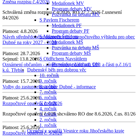
Změna rozpisu č.4/2026
Medailonek MV
Program debaty MV
Schválená změna rozpisu č.4/2026, RO 27.7.2026 č.usnesení
Pozvánka na debatu MV
84/2026
S Pavlem Fischerem
Medailonek PF
Program debaty PF
Platnost:
4.8.2026
S Milanem Šmídem
Návrh střednědobého rozpočtového rozpočtového výhledu pro obec
Medailonek MŠ
Dubné na roky 2027 - 2028
Pozvánka na debatu MŠ
Program debaty MŠ
Platnost:
28.7.2026
S Oldřichem Navrátilem
Sejmutí:
13.8.2026
Pozvánka na debatu ON
Oznámení občanům - záměr prodeje části p.č. 18/1 a části p.č.16/1
Dubenský běh pro dobrou věc
k.ú. Třebín
10. ročník
9. ročník
Platnost:
15.7.2026
8. ročník
Volby do zastupitelstva obce Dubné - informace
7. ročník
6. ročník
Platnost:
25.6.2026
5. ročník
Rozpočtové opatření č. 6/2026
4. ročník
Rozpočtové opatření č.6/26 shcváleno RO dne 8.6.2026, č.us. 81/26
3. ročník
2. ročník
1. ročník
Platnost:
25.6.2026
Ocenění v soutěži Vesnice roku Jihočeského kraje
Rozpočtové opatření č. 5/2026