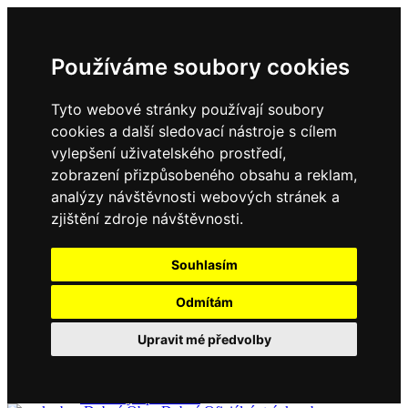
Používáme soubory cookies
Tyto webové stránky používají soubory
cookies a další sledovací nástroje s cílem
vylepšení uživatelského prostředí,
zobrazení přizpůsobeného obsahu a reklam,
Domů
Kontakty
analýzy návštěvnosti webových stránek a
Úřední deska
zjištění zdroje návštěvnosti.
Vyhlášky
Formuláře
Souhlasím
Odmítám
Obec Dubné
Upravit mé předvolby
Složení zastupitelstva
Historie, současnost
Vyhlášky
Aktuality - podrobně