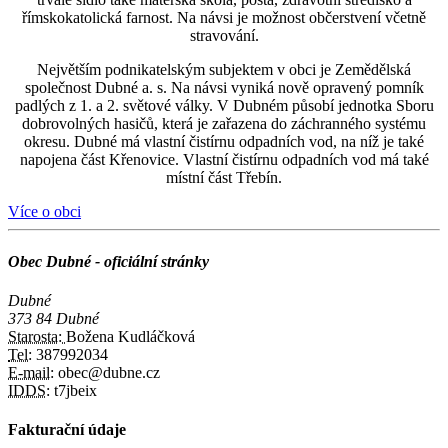
římskokatolická farnost. Na návsi je možnost občerstvení včetně
stravování.
Největším podnikatelským subjektem v obci je Zemědělská
společnost Dubné a. s. Na návsi vyniká nově opravený pomník
padlých z 1. a 2. světové války. V Dubném působí jednotka Sboru
dobrovolných hasičů, která je zařazena do záchranného systému
okresu. Dubné má vlastní čistírnu odpadních vod, na níž je také
napojena část Křenovice. Vlastní čistírnu odpadních vod má také
místní část Třebín.
Více o obci
Obec Dubné - oficiální stránky
Dubné
373 84 Dubné
Starosta:
Božena Kudláčková
Tel:
387992034
E-mail:
obec@dubne.cz
IDDS:
t7jbeix
Fakturační údaje