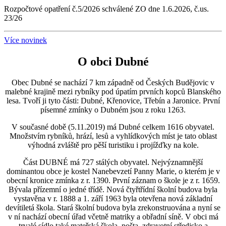
Rozpočtové opatření č.5/2026 schválené ZO dne 1.6.2026, č.us.
23/26
Více novinek
O obci Dubné
Obec Dubné se nachází 7 km západně od Českých Budějovic v
malebné krajině mezi rybníky pod úpatím prvních kopců Blanského
lesa. Tvoří ji tyto části: Dubné, Křenovice, Třebín a Jaronice. První
písemné zmínky o Dubném jsou z roku 1263.
V současné době (5.11.2019) má Dubné celkem 1616 obyvatel.
Množstvím rybníků, hrází, lesů a vyhlídkových míst je tato oblast
výhodná zvláště pro pěší turistiku i projížďky na kole.
Část DUBNÉ má 727 stálých obyvatel. Nejvýznamnější
dominantou obce je kostel Nanebevzetí Panny Marie, o kterém je v
obecní kronice zmínka z r. 1390. První záznam o škole je z r. 1659.
Bývala přízemní o jedné třídě. Nová čtyřtřídní školní budova byla
vystavěna v r. 1888 a 1. září 1963 byla otevřena nová základní
devítiletá škola. Stará školní budova byla zrekonstruována a nyní se
v ní nachází obecní úřad včetně matriky a obřadní síně. V obci má
trvalé sídlo také mateřská škola, pošta, zdravotní středisko a