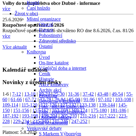
Kostel
Volby do zastupitelstva obce Dubné - informace
Čapí hnízdo
více
Život v obci
Místní organizace
25.6.2026
Obecní
Rozpočtové opatření č. 6/2026
Farnost
Rozpočtové opatření č.6/26 shcváleno RO dne 8.6.2026, č.us. 81/26
Pohostinství
více
Zdravotní středisko
Ostatní
Více aktualit
Knihovna
Úvod
On-line katalog
Výpůjční doba a internet
Kalendář událostí
Ceník
Historie
Novinky z úřední desky
Akce knihovny
Archiv akcí
1-6
|
7-12
|
13-18
|
19-24
|
25-30
|
31-36
|
37-42
|
43-48
|
49-54
|
55-
Periodika
60
|
61-66
|
67-72
|
73-78
|
79-84
|
85-90
|
91-96
|
97-102
|
103-108
|
Dovolená v knihovně
109-114
|
115-120
|
121-126
|
127-132
|
133-138
|
139-144
|
145-
Foto - interiér knihovny
150
|
151-156
|
157-162
|
163-168
|
169-174
|
175-180
|
181-186
|
Foto - exteriér knihovny
187-192
|
193-198
|
199-204
|
205-210
|
211-216
|
217-222
|
223-
Oblíbené odkazy
228
|
229-234
|
235-240
|
241-246
|
247-252
|
Kalendář obsazenosti
Venkovské debaty
Platnost:
5.8.2026
S Markem Výborným