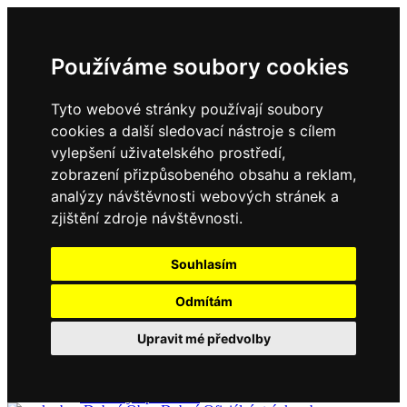
Používáme soubory cookies
Tyto webové stránky používají soubory
cookies a další sledovací nástroje s cílem
vylepšení uživatelského prostředí,
zobrazení přizpůsobeného obsahu a reklam,
Domů
Kontakty
analýzy návštěvnosti webových stránek a
Úřední deska
zjištění zdroje návštěvnosti.
Vyhlášky
Formuláře
Souhlasím
Odmítám
Obec Dubné
Upravit mé předvolby
Složení zastupitelstva
Historie, současnost
Vyhlášky
Aktuality - podrobně