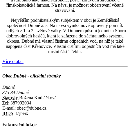
římskokatolická farnost. Na návsi je možnost občerstvení včetně
stravování.
Největším podnikatelským subjektem v obci je Zemědělská
společnost Dubné a. s. Na návsi vyniká nově opravený pomník
padlých z 1. a 2. světové války. V Dubném působí jednotka Sboru
dobrovolných hasičů, která je zařazena do záchranného systému
okresu. Dubné má vlastní čistírnu odpadních vod, na níž je také
napojena část Křenovice. Vlastní čistírnu odpadních vod má také
místní část Třebín.
Více o obci
Obec Dubné - oficiální stránky
Dubné
373 84 Dubné
Starosta:
Božena Kudláčková
Tel:
387992034
E-mail:
obec@dubne.cz
IDDS:
t7jbeix
Fakturační údaje