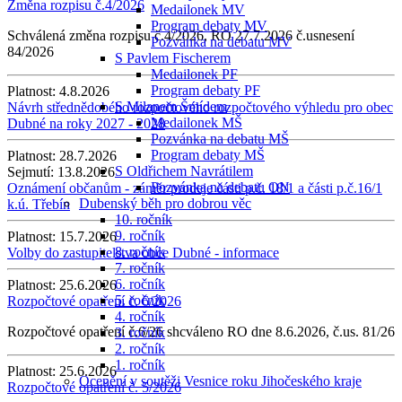
Změna rozpisu č.4/2026
Medailonek MV
Program debaty MV
Schválená změna rozpisu č.4/2026, RO 27.7.2026 č.usnesení
Pozvánka na debatu MV
84/2026
S Pavlem Fischerem
Medailonek PF
Program debaty PF
Platnost:
4.8.2026
S Milanem Šmídem
Návrh střednědobého rozpočtového rozpočtového výhledu pro obec
Medailonek MŠ
Dubné na roky 2027 - 2028
Pozvánka na debatu MŠ
Program debaty MŠ
Platnost:
28.7.2026
S Oldřichem Navrátilem
Sejmutí:
13.8.2026
Pozvánka na debatu ON
Oznámení občanům - záměr prodeje části p.č. 18/1 a části p.č.16/1
Dubenský běh pro dobrou věc
k.ú. Třebín
10. ročník
9. ročník
Platnost:
15.7.2026
8. ročník
Volby do zastupitelstva obce Dubné - informace
7. ročník
6. ročník
Platnost:
25.6.2026
5. ročník
Rozpočtové opatření č. 6/2026
4. ročník
Rozpočtové opatření č.6/26 shcváleno RO dne 8.6.2026, č.us. 81/26
3. ročník
2. ročník
1. ročník
Platnost:
25.6.2026
Ocenění v soutěži Vesnice roku Jihočeského kraje
Rozpočtové opatření č. 5/2026