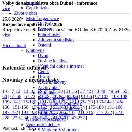
Kostel
Volby do zastupitelstva obce Dubné - informace
Čapí hnízdo
více
Život v obci
Místní organizace
25.6.2026
Obecní
Rozpočtové opatření č. 6/2026
Farnost
Rozpočtové opatření č.6/26 shcváleno RO dne 8.6.2026, č.us. 81/26
Pohostinství
více
Zdravotní středisko
Ostatní
Více aktualit
Knihovna
Úvod
On-line katalog
Výpůjční doba a internet
Kalendář událostí
Ceník
Historie
Novinky z úřední desky
Akce knihovny
Archiv akcí
1-6
|
7-12
|
13-18
|
19-24
|
25-30
|
31-36
|
37-42
|
43-48
|
49-54
|
55-
Periodika
60
|
61-66
|
67-72
|
73-78
|
79-84
|
85-90
|
91-96
|
97-102
|
103-108
|
Dovolená v knihovně
109-114
|
115-120
|
121-126
|
127-132
|
133-138
|
139-144
|
145-
Foto - interiér knihovny
150
|
151-156
|
157-162
|
163-168
|
169-174
|
175-180
|
181-186
|
Foto - exteriér knihovny
187-192
|
193-198
|
199-204
|
205-210
|
211-216
|
217-222
|
223-
Oblíbené odkazy
228
|
229-234
|
235-240
|
241-246
|
247-252
|
Kalendář obsazenosti
Venkovské debaty
Platnost:
5.8.2026
S Markem Výborným