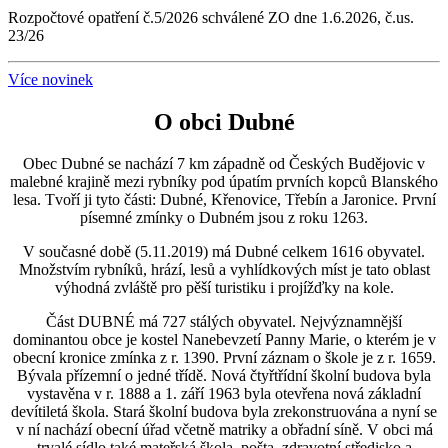
Rozpočtové opatření č.5/2026 schválené ZO dne 1.6.2026, č.us.
23/26
Více novinek
O obci Dubné
Obec Dubné se nachází 7 km západně od Českých Budějovic v
malebné krajině mezi rybníky pod úpatím prvních kopců Blanského
lesa. Tvoří ji tyto části: Dubné, Křenovice, Třebín a Jaronice. První
písemné zmínky o Dubném jsou z roku 1263.
V současné době (5.11.2019) má Dubné celkem 1616 obyvatel.
Množstvím rybníků, hrází, lesů a vyhlídkových míst je tato oblast
výhodná zvláště pro pěší turistiku i projížďky na kole.
Část DUBNÉ má 727 stálých obyvatel. Nejvýznamnější
dominantou obce je kostel Nanebevzetí Panny Marie, o kterém je v
obecní kronice zmínka z r. 1390. První záznam o škole je z r. 1659.
Bývala přízemní o jedné třídě. Nová čtyřtřídní školní budova byla
vystavěna v r. 1888 a 1. září 1963 byla otevřena nová základní
devítiletá škola. Stará školní budova byla zrekonstruována a nyní se
v ní nachází obecní úřad včetně matriky a obřadní síně. V obci má
trvalé sídlo také mateřská škola, pošta, zdravotní středisko a