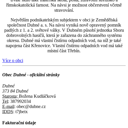
římskokatolická farnost. Na návsi je možnost občerstvení včetně
stravování.
Největším podnikatelským subjektem v obci je Zemědělská
společnost Dubné a. s. Na návsi vyniká nově opravený pomník
padlých z 1. a 2. světové války. V Dubném působí jednotka Sboru
dobrovolných hasičů, která je zařazena do záchranného systému
okresu. Dubné má vlastní čistírnu odpadních vod, na níž je také
napojena část Křenovice. Vlastní čistírnu odpadních vod má také
místní část Třebín.
Více o obci
Obec Dubné - oficiální stránky
Dubné
373 84 Dubné
Starosta:
Božena Kudláčková
Tel:
387992034
E-mail:
obec@dubne.cz
IDDS:
t7jbeix
Fakturační údaje