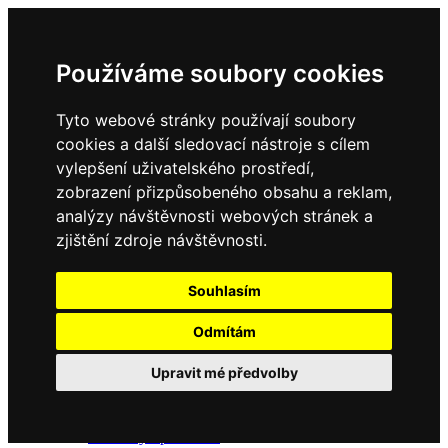
Používáme soubory cookies
Tyto webové stránky používají soubory
cookies a další sledovací nástroje s cílem
vylepšení uživatelského prostředí,
zobrazení přizpůsobeného obsahu a reklam,
Domů
Kontakty
analýzy návštěvnosti webových stránek a
Úřední deska
zjištění zdroje návštěvnosti.
Vyhlášky
Formuláře
Souhlasím
Odmítám
Obec Dubné
Upravit mé předvolby
Složení zastupitelstva
Historie, současnost
Vyhlášky
Aktuality - podrobně