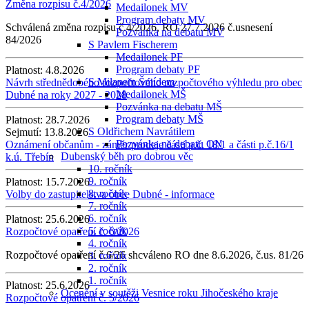
Změna rozpisu č.4/2026
Medailonek MV
Program debaty MV
Schválená změna rozpisu č.4/2026, RO 27.7.2026 č.usnesení
Pozvánka na debatu MV
84/2026
S Pavlem Fischerem
Medailonek PF
Program debaty PF
Platnost:
4.8.2026
S Milanem Šmídem
Návrh střednědobého rozpočtového rozpočtového výhledu pro obec
Medailonek MŠ
Dubné na roky 2027 - 2028
Pozvánka na debatu MŠ
Program debaty MŠ
Platnost:
28.7.2026
S Oldřichem Navrátilem
Sejmutí:
13.8.2026
Pozvánka na debatu ON
Oznámení občanům - záměr prodeje části p.č. 18/1 a části p.č.16/1
Dubenský běh pro dobrou věc
k.ú. Třebín
10. ročník
9. ročník
Platnost:
15.7.2026
8. ročník
Volby do zastupitelstva obce Dubné - informace
7. ročník
6. ročník
Platnost:
25.6.2026
5. ročník
Rozpočtové opatření č. 6/2026
4. ročník
Rozpočtové opatření č.6/26 shcváleno RO dne 8.6.2026, č.us. 81/26
3. ročník
2. ročník
1. ročník
Platnost:
25.6.2026
Ocenění v soutěži Vesnice roku Jihočeského kraje
Rozpočtové opatření č. 5/2026