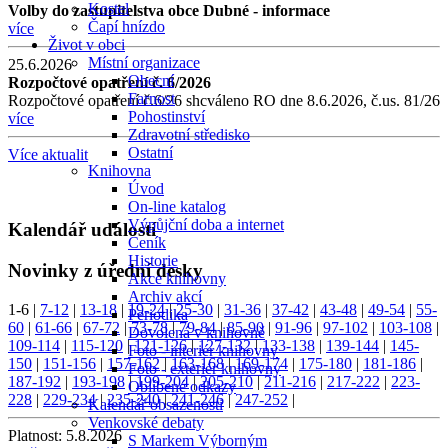
Kostel
Volby do zastupitelstva obce Dubné - informace
Čapí hnízdo
více
Život v obci
Místní organizace
25.6.2026
Obecní
Rozpočtové opatření č. 6/2026
Farnost
Rozpočtové opatření č.6/26 shcváleno RO dne 8.6.2026, č.us. 81/26
Pohostinství
více
Zdravotní středisko
Ostatní
Více aktualit
Knihovna
Úvod
On-line katalog
Výpůjční doba a internet
Kalendář událostí
Ceník
Historie
Novinky z úřední desky
Akce knihovny
Archiv akcí
1-6
|
7-12
|
13-18
|
19-24
|
25-30
|
31-36
|
37-42
|
43-48
|
49-54
|
55-
Periodika
60
|
61-66
|
67-72
|
73-78
|
79-84
|
85-90
|
91-96
|
97-102
|
103-108
|
Dovolená v knihovně
109-114
|
115-120
|
121-126
|
127-132
|
133-138
|
139-144
|
145-
Foto - interiér knihovny
150
|
151-156
|
157-162
|
163-168
|
169-174
|
175-180
|
181-186
|
Foto - exteriér knihovny
187-192
|
193-198
|
199-204
|
205-210
|
211-216
|
217-222
|
223-
Oblíbené odkazy
228
|
229-234
|
235-240
|
241-246
|
247-252
|
Kalendář obsazenosti
Venkovské debaty
Platnost:
5.8.2026
S Markem Výborným