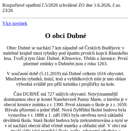
Rozpočtové opatření č.5/2026 schválené ZO dne 1.6.2026, č.us.
23/26
Více novinek
O obci Dubné
Obec Dubné se nachází 7 km západně od Českých Budějovic v
malebné krajině mezi rybníky pod úpatím prvních kopců Blanského
lesa. Tvoří ji tyto části: Dubné, Křenovice, Třebín a Jaronice. První
písemné zmínky o Dubném jsou z roku 1263.
V současné době (5.11.2019) má Dubné celkem 1616 obyvatel.
Množstvím rybníků, hrází, lesů a vyhlídkových míst je tato oblast
výhodná zvláště pro pěší turistiku i projížďky na kole.
Část DUBNÉ má 727 stálých obyvatel. Nejvýznamnější
dominantou obce je kostel Nanebevzetí Panny Marie, o kterém je v
obecní kronice zmínka z r. 1390. První záznam o škole je z r. 1659.
Bývala přízemní o jedné třídě. Nová čtyřtřídní školní budova byla
vystavěna v r. 1888 a 1. září 1963 byla otevřena nová základní
devítiletá škola. Stará školní budova byla zrekonstruována a nyní se
v ní nachází obecní úřad včetně matriky a obřadní síně. V obci má
trvalé sídlo také mateřská škola, pošta, zdravotní středisko a