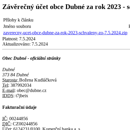
Závěrečný účet obce Dubné za rok 2023 - 
Přílohy k článku
Jméno souboru
zaverecny-ucet-obce-dubne-za-rok-2023-schvaleny-zo-7.5.2024.zip
Platnost:
7.5.2024
Aktualizováno:
7.5.2024
Obec Dubné - oficiální stránky
Dubné
373 84 Dubné
Starosta:
Božena Kudláčková
Tel:
387992034
E-mail:
obec@dubne.cz
IDDS:
t7jbeix
Fakturační údaje
IČ:
00244856
DIČ:
CZ00244856
Účet:
6124231/0100, Komerční banka a. s.