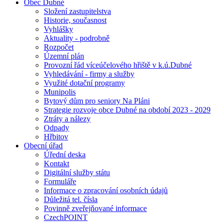
Obec Dubné
Složení zastupitelstva
Historie, současnost
Vyhlášky
Aktuality - podrobně
Rozpočet
Územní plán
Provozní řád víceúčelového hřiště v k.ú.Dubné
Vyhledávání - firmy a služby
Využité dotační programy
Munipolis
Bytový dům pro seniory Na Pláni
Strategie rozvoje obce Dubné na období 2023 - 2029
Ztráty a nálezy
Odpady
Hřbitov
Obecní úřad
Úřední deska
Kontakt
Digitální služby státu
Formuláře
Informace o zpracování osobních údajů
Důležitá tel. čísla
Povinně zveřejňované informace
CzechPOINT