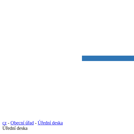
cz
-
Obecní úřad
-
Úřední deska
Úřední deska