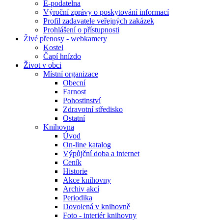
E-podatelna
Výroční zprávy o poskytování informací
Profil zadavatele veřejných zakázek
Prohlášení o přístupnosti
Živé přenosy - webkamery
Kostel
Čapí hnízdo
Život v obci
Místní organizace
Obecní
Farnost
Pohostinství
Zdravotní středisko
Ostatní
Knihovna
Úvod
On-line katalog
Výpůjční doba a internet
Ceník
Historie
Akce knihovny
Archiv akcí
Periodika
Dovolená v knihovně
Foto - interiér knihovny