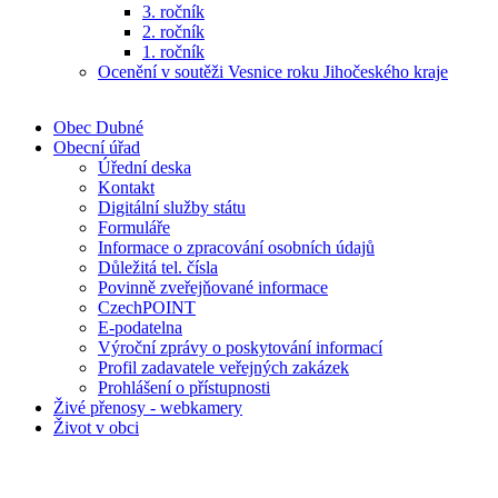
3. ročník
2. ročník
1. ročník
Ocenění v soutěži Vesnice roku Jihočeského kraje
Obec Dubné
Obecní úřad
Úřední deska
Kontakt
Digitální služby státu
Formuláře
Informace o zpracování osobních údajů
Důležitá tel. čísla
Povinně zveřejňované informace
CzechPOINT
E-podatelna
Výroční zprávy o poskytování informací
Profil zadavatele veřejných zakázek
Prohlášení o přístupnosti
Živé přenosy - webkamery
Život v obci