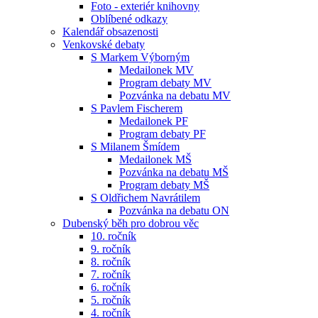
Foto - exteriér knihovny
Oblíbené odkazy
Kalendář obsazenosti
Venkovské debaty
S Markem Výborným
Medailonek MV
Program debaty MV
Pozvánka na debatu MV
S Pavlem Fischerem
Medailonek PF
Program debaty PF
S Milanem Šmídem
Medailonek MŠ
Pozvánka na debatu MŠ
Program debaty MŠ
S Oldřichem Navrátilem
Pozvánka na debatu ON
Dubenský běh pro dobrou věc
10. ročník
9. ročník
8. ročník
7. ročník
6. ročník
5. ročník
4. ročník