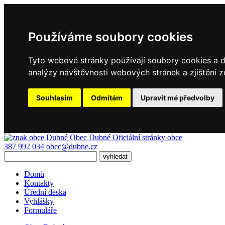
Používáme soubory cookies
Tyto webové stránky používají soubory cookies a da
analýzy návštěvnosti webových stránek a zjištění z
Souhlasím
Odmítám
Upravit mé předvolby
Obec Dubné
Oficiální stránky obce
387 992 034
obec@dubne.cz
Domů
Kontakty
Úřední deska
Vyhlášky
Formuláře