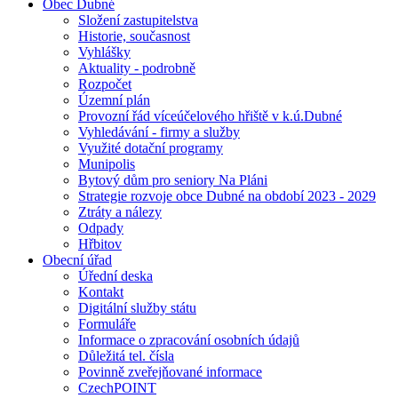
Obec Dubné
Složení zastupitelstva
Historie, současnost
Vyhlášky
Aktuality - podrobně
Rozpočet
Územní plán
Provozní řád víceúčelového hřiště v k.ú.Dubné
Vyhledávání - firmy a služby
Využité dotační programy
Munipolis
Bytový dům pro seniory Na Pláni
Strategie rozvoje obce Dubné na období 2023 - 2029
Ztráty a nálezy
Odpady
Hřbitov
Obecní úřad
Úřední deska
Kontakt
Digitální služby státu
Formuláře
Informace o zpracování osobních údajů
Důležitá tel. čísla
Povinně zveřejňované informace
CzechPOINT