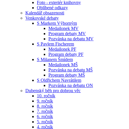
Foto - exteriér knihovny
Oblíbené odkazy
Kalendář obsazenosti
Venkovské debaty
S Markem Výborným
Medailonek MV
Program debaty MV
Pozvánka na debatu MV
S Pavlem Fischerem
Medailonek PF
Program debaty PF
S Milanem Šmídem
Medailonek MŠ
Pozvánka na debatu MŠ
Program debaty MŠ
S Oldřichem Navrátilem
Pozvánka na debatu ON
Dubenský běh pro dobrou věc
10. ročník
9. ročník
8. ročník
7. ročník
6. ročník
5. ročník
4. ročník