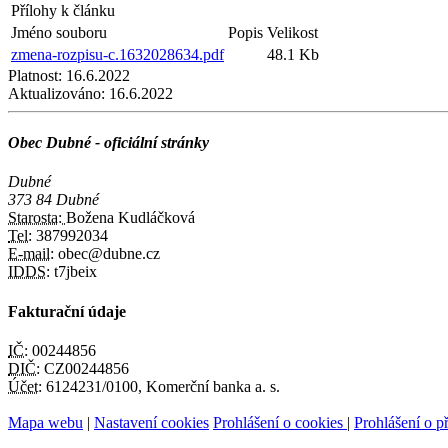
Přílohy k článku
Jméno souboru
Popis
Velikost
zmena-rozpisu-c.1632028634.pdf
48.1 Kb
Platnost:
16.6.2022
Aktualizováno:
16.6.2022
Obec Dubné - oficiální stránky
Dubné
373 84 Dubné
Starosta:
Božena Kudláčková
Tel:
387992034
E-mail:
obec@dubne.cz
IDDS:
t7jbeix
Fakturační údaje
IČ:
00244856
DIČ:
CZ00244856
Účet:
6124231/0100, Komerční banka a. s.
Mapa webu
|
Nastavení cookies
Prohlášení o cookies
|
Prohlášení o př