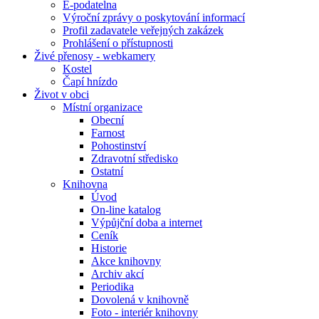
E-podatelna
Výroční zprávy o poskytování informací
Profil zadavatele veřejných zakázek
Prohlášení o přístupnosti
Živé přenosy - webkamery
Kostel
Čapí hnízdo
Život v obci
Místní organizace
Obecní
Farnost
Pohostinství
Zdravotní středisko
Ostatní
Knihovna
Úvod
On-line katalog
Výpůjční doba a internet
Ceník
Historie
Akce knihovny
Archiv akcí
Periodika
Dovolená v knihovně
Foto - interiér knihovny