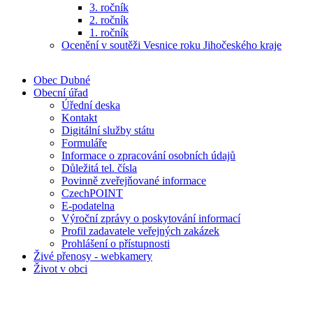
3. ročník
2. ročník
1. ročník
Ocenění v soutěži Vesnice roku Jihočeského kraje
Obec Dubné
Obecní úřad
Úřední deska
Kontakt
Digitální služby státu
Formuláře
Informace o zpracování osobních údajů
Důležitá tel. čísla
Povinně zveřejňované informace
CzechPOINT
E-podatelna
Výroční zprávy o poskytování informací
Profil zadavatele veřejných zakázek
Prohlášení o přístupnosti
Živé přenosy - webkamery
Život v obci