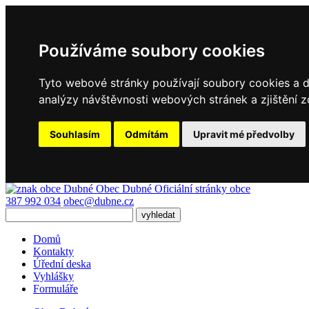
Používáme soubory cookies
Tyto webové stránky používají soubory cookies a da
analýzy návštěvnosti webových stránek a zjištění z
Souhlasím
Odmítám
Upravit mé předvolby
Obec Dubné
Oficiální stránky obce
387 992 034
obec@dubne.cz
Domů
Kontakty
Úřední deska
Vyhlášky
Formuláře