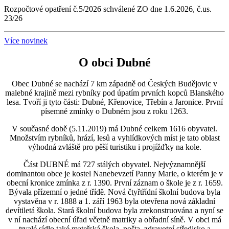
Rozpočtové opatření č.5/2026 schválené ZO dne 1.6.2026, č.us.
23/26
Více novinek
O obci Dubné
Obec Dubné se nachází 7 km západně od Českých Budějovic v
malebné krajině mezi rybníky pod úpatím prvních kopců Blanského
lesa. Tvoří ji tyto části: Dubné, Křenovice, Třebín a Jaronice. První
písemné zmínky o Dubném jsou z roku 1263.
V současné době (5.11.2019) má Dubné celkem 1616 obyvatel.
Množstvím rybníků, hrází, lesů a vyhlídkových míst je tato oblast
výhodná zvláště pro pěší turistiku i projížďky na kole.
Část DUBNÉ má 727 stálých obyvatel. Nejvýznamnější
dominantou obce je kostel Nanebevzetí Panny Marie, o kterém je v
obecní kronice zmínka z r. 1390. První záznam o škole je z r. 1659.
Bývala přízemní o jedné třídě. Nová čtyřtřídní školní budova byla
vystavěna v r. 1888 a 1. září 1963 byla otevřena nová základní
devítiletá škola. Stará školní budova byla zrekonstruována a nyní se
v ní nachází obecní úřad včetně matriky a obřadní síně. V obci má
trvalé sídlo také mateřská škola, pošta, zdravotní středisko a