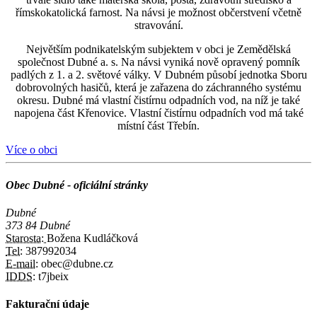
římskokatolická farnost. Na návsi je možnost občerstvení včetně
stravování.
Největším podnikatelským subjektem v obci je Zemědělská
společnost Dubné a. s. Na návsi vyniká nově opravený pomník
padlých z 1. a 2. světové války. V Dubném působí jednotka Sboru
dobrovolných hasičů, která je zařazena do záchranného systému
okresu. Dubné má vlastní čistírnu odpadních vod, na níž je také
napojena část Křenovice. Vlastní čistírnu odpadních vod má také
místní část Třebín.
Více o obci
Obec Dubné - oficiální stránky
Dubné
373 84 Dubné
Starosta:
Božena Kudláčková
Tel:
387992034
E-mail:
obec@dubne.cz
IDDS:
t7jbeix
Fakturační údaje