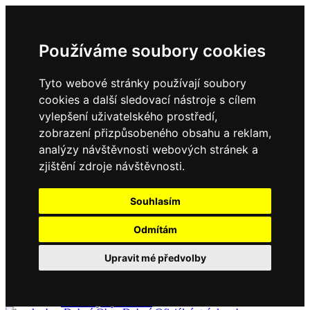
Používáme soubory cookies
Tyto webové stránky používají soubory
cookies a další sledovací nástroje s cílem
vylepšení uživatelského prostředí,
zobrazení přizpůsobeného obsahu a reklam,
Domů
Kontakty
analýzy návštěvnosti webových stránek a
Úřední deska
zjištění zdroje návštěvnosti.
Vyhlášky
Formuláře
Souhlasím
Odmítám
Obec Dubné
Upravit mé předvolby
Složení zastupitelstva
Historie, současnost
Vyhlášky
Aktuality - podrobně