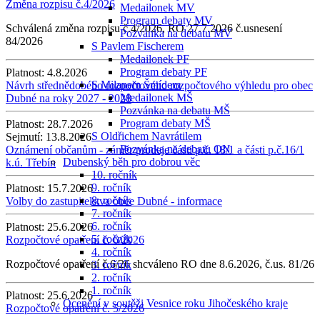
Změna rozpisu č.4/2026
Medailonek MV
Program debaty MV
Schválená změna rozpisu č.4/2026, RO 27.7.2026 č.usnesení
Pozvánka na debatu MV
84/2026
S Pavlem Fischerem
Medailonek PF
Program debaty PF
Platnost:
4.8.2026
S Milanem Šmídem
Návrh střednědobého rozpočtového rozpočtového výhledu pro obec
Medailonek MŠ
Dubné na roky 2027 - 2028
Pozvánka na debatu MŠ
Program debaty MŠ
Platnost:
28.7.2026
S Oldřichem Navrátilem
Sejmutí:
13.8.2026
Pozvánka na debatu ON
Oznámení občanům - záměr prodeje části p.č. 18/1 a části p.č.16/1
Dubenský běh pro dobrou věc
k.ú. Třebín
10. ročník
9. ročník
Platnost:
15.7.2026
8. ročník
Volby do zastupitelstva obce Dubné - informace
7. ročník
6. ročník
Platnost:
25.6.2026
5. ročník
Rozpočtové opatření č. 6/2026
4. ročník
Rozpočtové opatření č.6/26 shcváleno RO dne 8.6.2026, č.us. 81/26
3. ročník
2. ročník
1. ročník
Platnost:
25.6.2026
Ocenění v soutěži Vesnice roku Jihočeského kraje
Rozpočtové opatření č. 5/2026