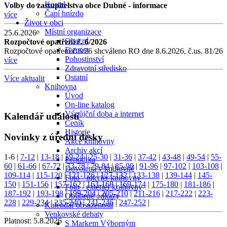
Kostel
Volby do zastupitelstva obce Dubné - informace
Čapí hnízdo
více
Život v obci
Místní organizace
25.6.2026
Obecní
Rozpočtové opatření č. 6/2026
Farnost
Rozpočtové opatření č.6/26 shcváleno RO dne 8.6.2026, č.us. 81/26
Pohostinství
více
Zdravotní středisko
Ostatní
Více aktualit
Knihovna
Úvod
On-line katalog
Výpůjční doba a internet
Kalendář událostí
Ceník
Historie
Novinky z úřední desky
Akce knihovny
Archiv akcí
1-6
|
7-12
|
13-18
|
19-24
|
25-30
|
31-36
|
37-42
|
43-48
|
49-54
|
55-
Periodika
60
|
61-66
|
67-72
|
73-78
|
79-84
|
85-90
|
91-96
|
97-102
|
103-108
|
Dovolená v knihovně
109-114
|
115-120
|
121-126
|
127-132
|
133-138
|
139-144
|
145-
Foto - interiér knihovny
150
|
151-156
|
157-162
|
163-168
|
169-174
|
175-180
|
181-186
|
Foto - exteriér knihovny
187-192
|
193-198
|
199-204
|
205-210
|
211-216
|
217-222
|
223-
Oblíbené odkazy
228
|
229-234
|
235-240
|
241-246
|
247-252
|
Kalendář obsazenosti
Venkovské debaty
Platnost:
5.8.2026
S Markem Výborným