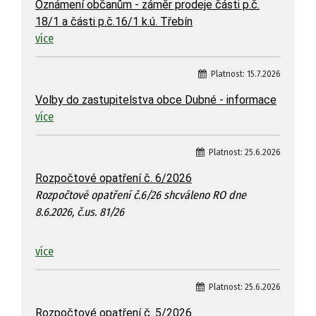
Oznámení občanům - záměr prodeje části p.č.
18/1 a části p.č.16/1 k.ú. Třebín
více
Platnost:
15.7.2026
Volby do zastupitelstva obce Dubné - informace
více
Platnost:
25.6.2026
Rozpočtové opatření č. 6/2026
Rozpočtové opatření č.6/26 shcváleno RO dne
8.6.2026, č.us. 81/26
více
Platnost:
25.6.2026
Rozpočtové opatření č. 5/2026