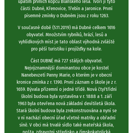
úpatím prvních kopců Blanského lesa. Tvoří ji tyto
části: Dubné, Křenovice, Třebín a Jaronice. První
písemné zmínky o Dubném jsou z roku 1263.
V současné době (5.11.2019) má Dubné celkem 1616
obyvatel. Množstvím rybníků, hrází, lesů a
vyhlídkových míst je tato oblast výhodná zvláště
pro pěší turistiku i projížďky na kole.
Část DUBNÉ má 727 stálých obyvatel.
Nejvýznamnější dominantou obce je kostel
Nanebevzetí Panny Marie, o kterém je v obecní
kronice zmínka z r. 1390. První záznam o škole je z r.
1659. Bývala přízemní o jedné třídě. Nová čtyřtřídní
školní budova byla vystavěna v r. 1888 a 1. září
1963 byla otevřena nová základní devítiletá škola.
Stará školní budova byla zrekonstruována a nyní se
v ní nachází obecní úřad včetně matriky a obřadní
síně. V obci má trvalé sídlo také mateřská škola,
pošta, zdravotní středisko a římskokatolická