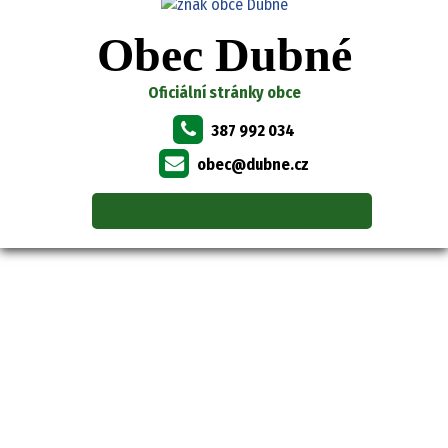
Obec Dubné
Oficiální stránky obce
387 992 034
obec@dubne.cz
OBEC DUBNÉ