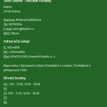
Obec Dubné - oficiální stránky
Dubné
373 84 Dubné
Starosta:
Božena Kudláčková
Tel:
387992034
E-mail:
obec@dubne.cz
IDDS:
t7jbeix
Fakturační údaje
IČ:
00244856
DIČ:
CZ00244856
Účet:
6124231/0100, Komerční banka a. s.
Mapa webu
|
Nastavení cookies
Prohlášení o cookies
|
Prohlášení o
přístupnosti
|
RSS
Úřední hodiny
PO:
7:30 - 11:30, 12:00 - 18:00
ÚT:
ST:
7:30 - 11:30, 12:00 - 16:00
ČT:
PÁ: