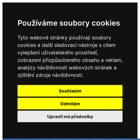
Používáme soubory cookies
Tyto webové stránky používají soubory
cookies a další sledovací nástroje s cílem
vylepšení uživatelského prostředí,
zobrazení přizpůsobeného obsahu a reklam,
Domů
Kontakty
analýzy návštěvnosti webových stránek a
Úřední deska
zjištění zdroje návštěvnosti.
Vyhlášky
Formuláře
Souhlasím
Odmítám
Obec Dubné
Upravit mé předvolby
Složení zastupitelstva
Historie, současnost
Vyhlášky
Aktuality - podrobně