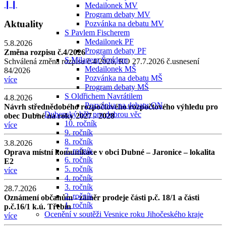
❙❙
Medailonek MV
Program debaty MV
Aktuality
Pozvánka na debatu MV
S Pavlem Fischerem
Medailonek PF
5.8.2026
Program debaty PF
Změna rozpisu č.4/2026
S Milanem Šmídem
Schválená změna rozpisu č.4/2026, RO 27.7.2026 č.usnesení
Medailonek MŠ
84/2026
Pozvánka na debatu MŠ
více
Program debaty MŠ
S Oldřichem Navrátilem
4.8.2026
Pozvánka na debatu ON
Návrh střednědobého rozpočtového rozpočtového výhledu pro
Dubenský běh pro dobrou věc
obec Dubné na roky 2027 - 2028
10. ročník
více
9. ročník
8. ročník
3.8.2026
7. ročník
Oprava místní komunikace v obci Dubné – Jaronice – lokalita
6. ročník
E2
5. ročník
více
4. ročník
3. ročník
28.7.2026
2. ročník
Oznámení občanům - záměr prodeje části p.č. 18/1 a části
1. ročník
p.č.16/1 k.ú. Třebín
Ocenění v soutěži Vesnice roku Jihočeského kraje
více