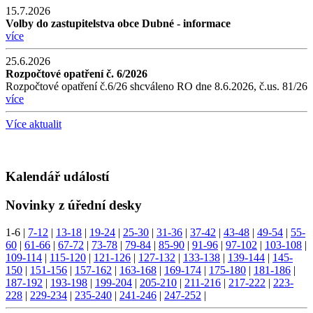
15.7.2026
Volby do zastupitelstva obce Dubné - informace
více
25.6.2026
Rozpočtové opatření č. 6/2026
Rozpočtové opatření č.6/26 shcváleno RO dne 8.6.2026, č.us. 81/26
více
Více aktualit
Kalendář událostí
Novinky z úřední desky
1-6
|
7-12
|
13-18
|
19-24
|
25-30
|
31-36
|
37-42
|
43-48
|
49-54
|
55-
60
|
61-66
|
67-72
|
73-78
|
79-84
|
85-90
|
91-96
|
97-102
|
103-108
|
109-114
|
115-120
|
121-126
|
127-132
|
133-138
|
139-144
|
145-
150
|
151-156
|
157-162
|
163-168
|
169-174
|
175-180
|
181-186
|
187-192
|
193-198
|
199-204
|
205-210
|
211-216
|
217-222
|
223-
228
|
229-234
|
235-240
|
241-246
|
247-252
|