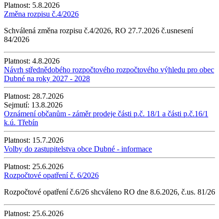
Platnost:
5.8.2026
Změna rozpisu č.4/2026
Schválená změna rozpisu č.4/2026, RO 27.7.2026 č.usnesení
84/2026
Platnost:
4.8.2026
Návrh střednědobého rozpočtového rozpočtového výhledu pro obec
Dubné na roky 2027 - 2028
Platnost:
28.7.2026
Sejmutí:
13.8.2026
Oznámení občanům - záměr prodeje části p.č. 18/1 a části p.č.16/1
k.ú. Třebín
Platnost:
15.7.2026
Volby do zastupitelstva obce Dubné - informace
Platnost:
25.6.2026
Rozpočtové opatření č. 6/2026
Rozpočtové opatření č.6/26 shcváleno RO dne 8.6.2026, č.us. 81/26
Platnost:
25.6.2026