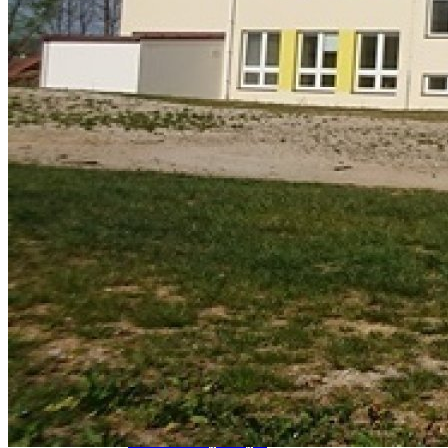
Kostel
Čapí hnízdo
Život v obci
Místní organizace
Obecní
Farnost
Pohostinství
Zdravotní středisko
Ostatní
Knihovna
Úvod
On-line katalog
Výpůjční doba a internet
Ceník
Historie
Akce knihovny
Archiv akcí
Periodika
Dovolená v knihovně
Foto - interiér knihovny
Foto - exteriér knihovny
Oblíbené odkazy
Kalendář obsazenosti
Venkovské debaty
S Markem Výborným