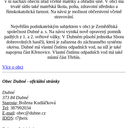
v ní nachází obecní úřad včetně matriky a obřadní síně. V obci má
trvalé sídlo také mateřská škola, pošta, zdravotní středisko a
římskokatolická farnost. Na návsi je možnost občerstvení včetně
stravování.
Největším podnikatelským subjektem v obci je Zemědělská
společnost Dubné a. s. Na návsi vyniká nově opravený pomník
padlých z 1. a 2. světové války. V Dubném působí jednotka Sboru
dobrovolných hasičů, která je zařazena do záchranného systému
okresu. Dubné má vlastní čistírnu odpadních vod, na níž je také
napojena část Křenovice. Vlastní čistírnu odpadních vod má také
místní část Třebín.
Více o obci
Obec Dubné - oficiální stránky
Dubné
373 84 Dubné
Starosta:
Božena Kudláčková
Tel:
387992034
E-mail:
obec@dubne.cz
IDDS:
t7jbeix