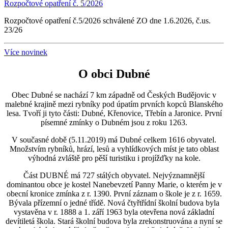
Rozpočtové opatření č. 5/2026
Rozpočtové opatření č.5/2026 schválené ZO dne 1.6.2026, č.us.
23/26
Více novinek
O obci Dubné
Obec Dubné se nachází 7 km západně od Českých Budějovic v
malebné krajině mezi rybníky pod úpatím prvních kopců Blanského
lesa. Tvoří ji tyto části: Dubné, Křenovice, Třebín a Jaronice. První
písemné zmínky o Dubném jsou z roku 1263.
V současné době (5.11.2019) má Dubné celkem 1616 obyvatel.
Množstvím rybníků, hrází, lesů a vyhlídkových míst je tato oblast
výhodná zvláště pro pěší turistiku i projížďky na kole.
Část DUBNÉ má 727 stálých obyvatel. Nejvýznamnější
dominantou obce je kostel Nanebevzetí Panny Marie, o kterém je v
obecní kronice zmínka z r. 1390. První záznam o škole je z r. 1659.
Bývala přízemní o jedné třídě. Nová čtyřtřídní školní budova byla
vystavěna v r. 1888 a 1. září 1963 byla otevřena nová základní
devítiletá škola. Stará školní budova byla zrekonstruována a nyní se