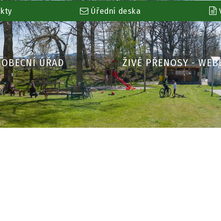
kty
Úřední deska
OBECNÍ ÚŘAD
ŽIVÉ PŘENOSY - WE