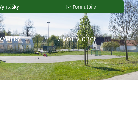
Vyhlášky
Formuláře
BKAMERY
ŽIVOT V OBCI