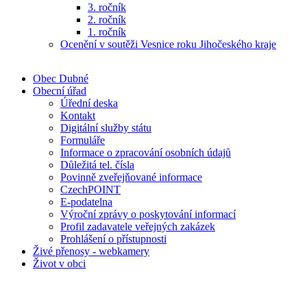
3. ročník
2. ročník
1. ročník
Ocenění v soutěži Vesnice roku Jihočeského kraje
Obec Dubné
Obecní úřad
Úřední deska
Kontakt
Digitální služby státu
Formuláře
Informace o zpracování osobních údajů
Důležitá tel. čísla
Povinně zveřejňované informace
CzechPOINT
E-podatelna
Výroční zprávy o poskytování informací
Profil zadavatele veřejných zakázek
Prohlášení o přístupnosti
Živé přenosy - webkamery
Život v obci