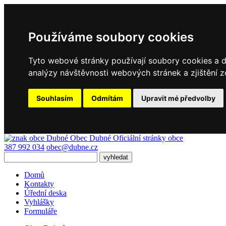
Používáme soubory cookies
Tyto webové stránky používají soubory cookies a da
analýzy návštěvnosti webových stránek a zjištění z
Souhlasím
Odmítám
Upravit mé předvolby
Obec Dubné
Oficiální stránky obce
387 992 034
obec@dubne.cz
Domů
Kontakty
Úřední deska
Vyhlášky
Formuláře