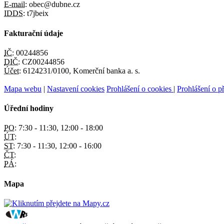
E-mail:
obec@dubne.cz
IDDS:
t7jbeix
Fakturační údaje
IČ:
00244856
DIČ:
CZ00244856
Účet:
6124231/0100, Komerční banka a. s.
Mapa webu
|
Nastavení cookies
Prohlášení o cookies
|
Prohlášení o př
Úřední hodiny
PO:
7:30 - 11:30, 12:00 - 18:00
ÚT:
ST:
7:30 - 11:30, 12:00 - 16:00
ČT:
PÁ:
Mapa