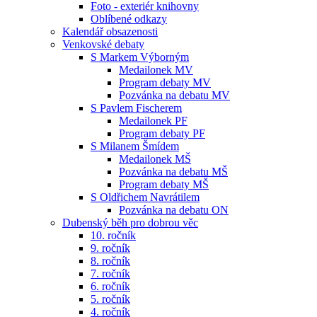
Foto - exteriér knihovny
Oblíbené odkazy
Kalendář obsazenosti
Venkovské debaty
S Markem Výborným
Medailonek MV
Program debaty MV
Pozvánka na debatu MV
S Pavlem Fischerem
Medailonek PF
Program debaty PF
S Milanem Šmídem
Medailonek MŠ
Pozvánka na debatu MŠ
Program debaty MŠ
S Oldřichem Navrátilem
Pozvánka na debatu ON
Dubenský běh pro dobrou věc
10. ročník
9. ročník
8. ročník
7. ročník
6. ročník
5. ročník
4. ročník