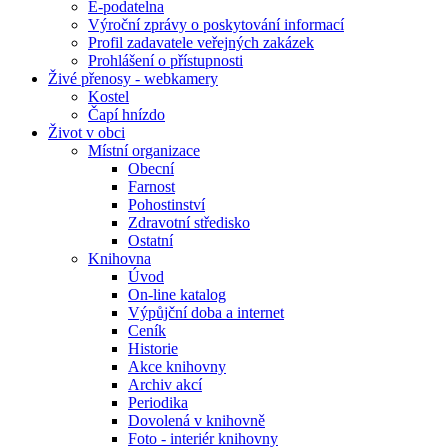
E-podatelna
Výroční zprávy o poskytování informací
Profil zadavatele veřejných zakázek
Prohlášení o přístupnosti
Živé přenosy - webkamery
Kostel
Čapí hnízdo
Život v obci
Místní organizace
Obecní
Farnost
Pohostinství
Zdravotní středisko
Ostatní
Knihovna
Úvod
On-line katalog
Výpůjční doba a internet
Ceník
Historie
Akce knihovny
Archiv akcí
Periodika
Dovolená v knihovně
Foto - interiér knihovny