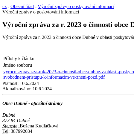
cz
-
Obecní úřad
-
Výroční zprávy o poskytování informací
Výroční zprávy o poskytování informací
Výroční zpráva za r. 2023 o činnosti obce 
Výroční zpráva za r. 2023 o činnosti obce Dubné v oblasti poskytován
Přílohy k článku
Jméno souboru
vyrocni-zprava-za-rok-2023-o-cinnosti-obce-dubne-v-oblasti-poskyto
svobodnem-pristupu-k-informacim-ve-zneni-pozd.pdf
Platnost:
10.6.2024
Aktualizováno:
10.6.2024
Obec Dubné - oficiální stránky
Dubné
373 84 Dubné
Starosta:
Božena Kudláčková
Tel:
387992034