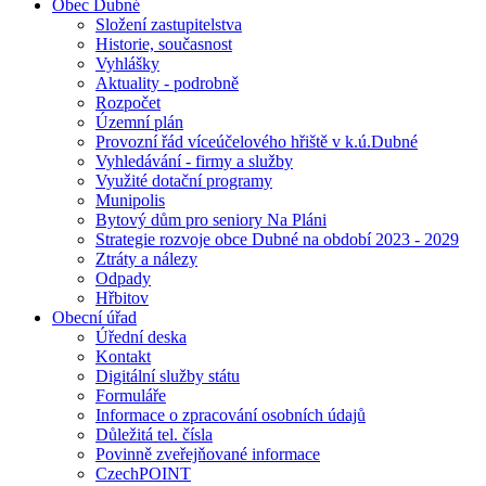
Obec Dubné
Složení zastupitelstva
Historie, současnost
Vyhlášky
Aktuality - podrobně
Rozpočet
Územní plán
Provozní řád víceúčelového hřiště v k.ú.Dubné
Vyhledávání - firmy a služby
Využité dotační programy
Munipolis
Bytový dům pro seniory Na Pláni
Strategie rozvoje obce Dubné na období 2023 - 2029
Ztráty a nálezy
Odpady
Hřbitov
Obecní úřad
Úřední deska
Kontakt
Digitální služby státu
Formuláře
Informace o zpracování osobních údajů
Důležitá tel. čísla
Povinně zveřejňované informace
CzechPOINT