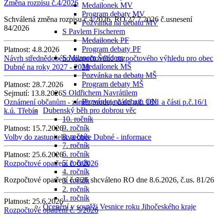
Změna rozpisu č.4/2026
Medailonek MV
Program debaty MV
Schválená změna rozpisu č.4/2026, RO 27.7.2026 č.usnesení
Pozvánka na debatu MV
84/2026
S Pavlem Fischerem
Medailonek PF
Program debaty PF
Platnost:
4.8.2026
S Milanem Šmídem
Návrh střednědobého rozpočtového rozpočtového výhledu pro obec
Medailonek MŠ
Dubné na roky 2027 - 2028
Pozvánka na debatu MŠ
Program debaty MŠ
Platnost:
28.7.2026
S Oldřichem Navrátilem
Sejmutí:
13.8.2026
Pozvánka na debatu ON
Oznámení občanům - záměr prodeje části p.č. 18/1 a části p.č.16/1
Dubenský běh pro dobrou věc
k.ú. Třebín
10. ročník
9. ročník
Platnost:
15.7.2026
8. ročník
Volby do zastupitelstva obce Dubné - informace
7. ročník
6. ročník
Platnost:
25.6.2026
5. ročník
Rozpočtové opatření č. 6/2026
4. ročník
Rozpočtové opatření č.6/26 shcváleno RO dne 8.6.2026, č.us. 81/26
3. ročník
2. ročník
1. ročník
Platnost:
25.6.2026
Ocenění v soutěži Vesnice roku Jihočeského kraje
Rozpočtové opatření č. 5/2026