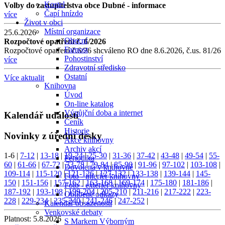
Kostel
Volby do zastupitelstva obce Dubné - informace
Čapí hnízdo
více
Život v obci
Místní organizace
25.6.2026
Obecní
Rozpočtové opatření č. 6/2026
Farnost
Rozpočtové opatření č.6/26 shcváleno RO dne 8.6.2026, č.us. 81/26
Pohostinství
více
Zdravotní středisko
Ostatní
Více aktualit
Knihovna
Úvod
On-line katalog
Výpůjční doba a internet
Kalendář událostí
Ceník
Historie
Novinky z úřední desky
Akce knihovny
Archiv akcí
1-6
|
7-12
|
13-18
|
19-24
|
25-30
|
31-36
|
37-42
|
43-48
|
49-54
|
55-
Periodika
60
|
61-66
|
67-72
|
73-78
|
79-84
|
85-90
|
91-96
|
97-102
|
103-108
|
Dovolená v knihovně
109-114
|
115-120
|
121-126
|
127-132
|
133-138
|
139-144
|
145-
Foto - interiér knihovny
150
|
151-156
|
157-162
|
163-168
|
169-174
|
175-180
|
181-186
|
Foto - exteriér knihovny
187-192
|
193-198
|
199-204
|
205-210
|
211-216
|
217-222
|
223-
Oblíbené odkazy
228
|
229-234
|
235-240
|
241-246
|
247-252
|
Kalendář obsazenosti
Venkovské debaty
Platnost:
5.8.2026
S Markem Výborným