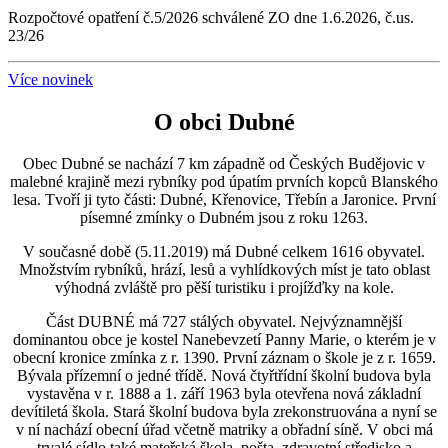
Rozpočtové opatření č.5/2026 schválené ZO dne 1.6.2026, č.us.
23/26
Více novinek
O obci Dubné
Obec Dubné se nachází 7 km západně od Českých Budějovic v
malebné krajině mezi rybníky pod úpatím prvních kopců Blanského
lesa. Tvoří ji tyto části: Dubné, Křenovice, Třebín a Jaronice. První
písemné zmínky o Dubném jsou z roku 1263.
V současné době (5.11.2019) má Dubné celkem 1616 obyvatel.
Množstvím rybníků, hrází, lesů a vyhlídkových míst je tato oblast
výhodná zvláště pro pěší turistiku i projížďky na kole.
Část DUBNÉ má 727 stálých obyvatel. Nejvýznamnější
dominantou obce je kostel Nanebevzetí Panny Marie, o kterém je v
obecní kronice zmínka z r. 1390. První záznam o škole je z r. 1659.
Bývala přízemní o jedné třídě. Nová čtyřtřídní školní budova byla
vystavěna v r. 1888 a 1. září 1963 byla otevřena nová základní
devítiletá škola. Stará školní budova byla zrekonstruována a nyní se
v ní nachází obecní úřad včetně matriky a obřadní síně. V obci má
trvalé sídlo také mateřská škola, pošta, zdravotní středisko a