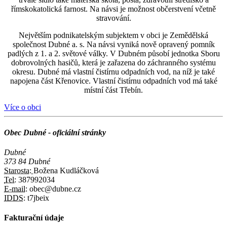
římskokatolická farnost. Na návsi je možnost občerstvení včetně
stravování.
Největším podnikatelským subjektem v obci je Zemědělská
společnost Dubné a. s. Na návsi vyniká nově opravený pomník
padlých z 1. a 2. světové války. V Dubném působí jednotka Sboru
dobrovolných hasičů, která je zařazena do záchranného systému
okresu. Dubné má vlastní čistírnu odpadních vod, na níž je také
napojena část Křenovice. Vlastní čistírnu odpadních vod má také
místní část Třebín.
Více o obci
Obec Dubné - oficiální stránky
Dubné
373 84 Dubné
Starosta:
Božena Kudláčková
Tel:
387992034
E-mail:
obec@dubne.cz
IDDS:
t7jbeix
Fakturační údaje