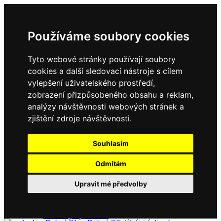
Používáme soubory cookies
Tyto webové stránky používají soubory
cookies a další sledovací nástroje s cílem
vylepšení uživatelského prostředí,
zobrazení přizpůsobeného obsahu a reklam,
Domů
Kontakty
analýzy návštěvnosti webových stránek a
Úřední deska
zjištění zdroje návštěvnosti.
Vyhlášky
Formuláře
Souhlasím
Odmítám
Obec Dubné
Upravit mé předvolby
Složení zastupitelstva
Historie, současnost
Vyhlášky
Aktuality - podrobně