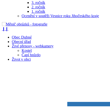
3. ročník
2. ročník
1. ročník
Ocenění v soutěži Vesnice roku Jihočeského kraje
❙❙
Obec Dubné
Obecní úřad
Živé přenosy - webkamery
Kostel
Čapí hnízdo
Život v obci