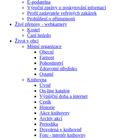
E-podatelna
Výroční zprávy o poskytování informací
Profil zadavatele veřejných zakázek
Prohlášení o přístupnosti
Živé přenosy - webkamery
Kostel
Čapí hnízdo
Život v obci
Místní organizace
Obecní
Farnost
Pohostinství
Zdravotní středisko
Ostatní
Knihovna
Úvod
On-line katalog
Výpůjční doba a internet
Ceník
Historie
Akce knihovny
Archiv akcí
Periodika
Dovolená v knihovně
Foto - interiér knihovny