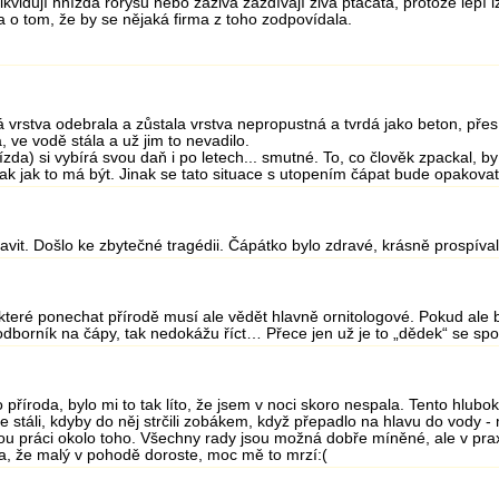
ě likvidují hnízda rorýsů nebo zaživa zazdívají živá ptáčata, protože le
ela o tom, že by se nějaká firma z toho zodpovídala.
vrstva odebrala a zůstala vrstva nepropustná a tvrdá jako beton, přes
, ve vodě stála a už jim to nevadilo.
nízda) si vybírá svou daň i po letech... smutné. To, co člověk zpackal, 
ak jak to má být. Jinak se tato situace s utopením čápat bude opakova
avit. Došlo ke zbytečné tragédii. Čápátko bylo zdravé, krásně prospívalo
 které ponechat přírodě musí ale vědět hlavně ornitologové. Pokud ale 
odborník na čápy, tak nedokážu říct… Přece jen už je to „dědek“ se spo
to příroda, bylo mi to tak líto, že jsem v noci skoro nespala. Tento hlub
 ne stáli, kdyby do něj strčili zobákem, když přepadlo na hlavu do vody
 práci okolo toho. Všechny rady jsou možná dobře míněné, ale v praxi
la, že malý v pohodě doroste, moc mě to mrzí:(