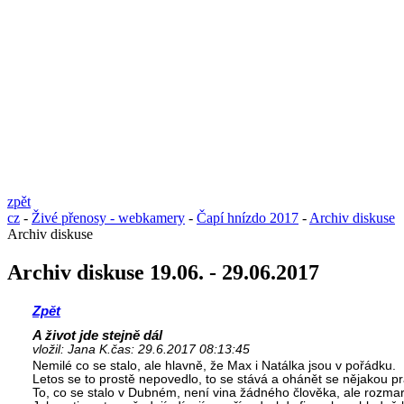
zpět
cz
-
Živé přenosy - webkamery
-
Čapí hnízdo 2017
-
Archiv diskuse
Archiv diskuse
Archiv diskuse 19.06. - 29.06.2017
Zpět
A život jde stejně dál
vložil: Jana K.
čas: 29.6.2017 08:13:45
Nemilé co se stalo, ale hlavně, že Max i Natálka jsou v pořádku.
Letos se to prostě nepovedlo, to se stává a ohánět se nějakou 
To, co se stalo v Dubném, není vina žádného člověka, ale rozma