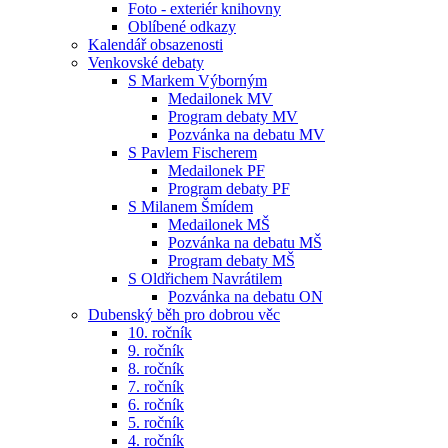
Foto - exteriér knihovny
Oblíbené odkazy
Kalendář obsazenosti
Venkovské debaty
S Markem Výborným
Medailonek MV
Program debaty MV
Pozvánka na debatu MV
S Pavlem Fischerem
Medailonek PF
Program debaty PF
S Milanem Šmídem
Medailonek MŠ
Pozvánka na debatu MŠ
Program debaty MŠ
S Oldřichem Navrátilem
Pozvánka na debatu ON
Dubenský běh pro dobrou věc
10. ročník
9. ročník
8. ročník
7. ročník
6. ročník
5. ročník
4. ročník