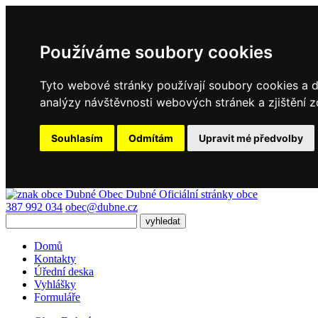
Používáme soubory cookies
Tyto webové stránky používají soubory cookies a da
analýzy návštěvnosti webových stránek a zjištění z
Souhlasím
Odmítám
Upravit mé předvolby
Obec Dubné
Oficiální stránky obce
387 992 034
obec@dubne.cz
Domů
Kontakty
Úřední deska
Vyhlášky
Formuláře