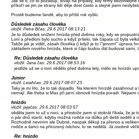
Jak se ti, co to požadují, dívají na případy, kdy firmy bezohledn
příkoří se jim ze strany lidí děje dost často a stejně jsem neslyš
Prostě budeme fandit, aby to příští rok vyšlo.
Důsledek zásahu člověka
vložil: Petra B
čas: 29.6.2017 08:13:21
Je to důsledek snížení hnízda před dvěma roky, kdy se propustná 
Loni a předloni bylo sucho a když pršelo, tak čápata už byla velká
Takže jak je vidět, zásah člověka (i když je to \"jenom\" úprava h
základem nového hnízda, které si čápi budou dál budovat sami, t
Re: Důsledek zásahu člověka
vložil: Jana
čas: 29.6.2017 08:53:16
jestliže už se o tom vědělo před dvěma lety, mělo se hnízdo upr
Junior
vložil: Leiah
čas: 29.6.2017 08:07:23
Taky je mi líto, že to tak dopadlo. Na kterém hnízdě zasáhnout a
nemají. Ale třeba si Max při jarní obnově hnízda poradí. Nejsem 
hnízdo
vložil: jaja
čas: 29.6.2017 08:03:57
věděla jsem to už v noci, a přestože jsem si stokrát říkala, že je 
o pár dnů starší, kdyby možná rodiče na důlku při dešti seděli a
Rozhodně neviním ale Dubné, naopak děkuji za přenos a veškerou
rodiče a šanci na přirozený odchov, to se nedělá. Já osobně věři
Re: hnízdo