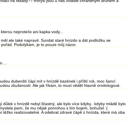
pí izolaci na fasády?? Rorýsi jsou u nás zvláště chráněným druhem a
 kterou neproteče ani kapka vody...
by měl ale také napravit. Sundat staré hnízdo a dát podložku se
t pořád. Podotýkám, je to pouze můj názor.
....
budou dubenští čápi mít v hnízdě bazének i příští rok, moc šancí
ustou zkušeností. Ale jak říkám, to musí vědět hlavně ornitologové.
oký důlek v hnízdě nebyl šťastný, ale bylo více kdyby.. kdyby mládě bylo
 - myslela jsem, že mu nějak pomohou s tím bojem, bohužel :(
 těžko realizovatelné. A odebrat zdravé čápě z hnízda, které má oba