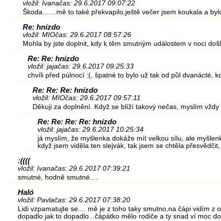
vložil: Ivana
čas: 29.6.2017 09:07:22
Škoda……mě to také překvapilo,ještě večer jsem koukala a bylo
Re: hnízdo
vložil: MIO
čas: 29.6.2017 08:57:26
Mohla by jste doplnit, kdy k těm smutným událostem v noci doš
Re: Re: hnízdo
vložil: jaja
čas: 29.6.2017 09:25:33
chvíli před púlnocí :(, špatné to bylo už tak od půl dvanácté,
Re: Re: Re: hnízdo
vložil: MIO
čas: 29.6.2017 09:57:11
Děkuji za doplnění. Když se blíží takový nečas, myslím vždy na
Re: Re: Re: Re: hnízdo
vložil: jaja
čas: 29.6.2017 10:25:34
já myslím, že myšlenka dokáže mít velkou sílu, ale myšlenk
když jsem viděla ten slejvák, tak jsem se chtěla přesvědčit
:((((
vložil: Ivana
čas: 29.6.2017 07:39:21
smutné, hodně smutné....
Haló
vložil: Pavla
čas: 29.6.2017 07:38:20
Lidi vzpamatujte se.... mě je z toho taky smutno,na čápi vidím z ok
dopadlo jak to dopadlo...čápátko mělo rodiče a ty snad ví moc dob