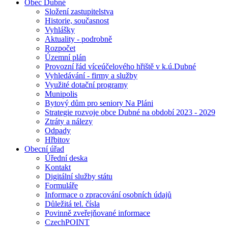
Obec Dubné
Složení zastupitelstva
Historie, současnost
Vyhlášky
Aktuality - podrobně
Rozpočet
Územní plán
Provozní řád víceúčelového hřiště v k.ú.Dubné
Vyhledávání - firmy a služby
Využité dotační programy
Munipolis
Bytový dům pro seniory Na Pláni
Strategie rozvoje obce Dubné na období 2023 - 2029
Ztráty a nálezy
Odpady
Hřbitov
Obecní úřad
Úřední deska
Kontakt
Digitální služby státu
Formuláře
Informace o zpracování osobních údajů
Důležitá tel. čísla
Povinně zveřejňované informace
CzechPOINT