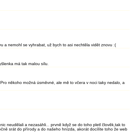
vu a nemohl se vyhrabat, už bych to asi nechtěla vidět znovu :(
 myšlenka má tak malou sílu.
at. Pro někoho možná úsměvné, ale mě to včera v noci taky nedalo, a
nic neudělali a nezasáhli... prvně když se do toho pletl člověk,tak to
nečně srát do přírody a do našeho hnízda, akorát docílíte toho že web