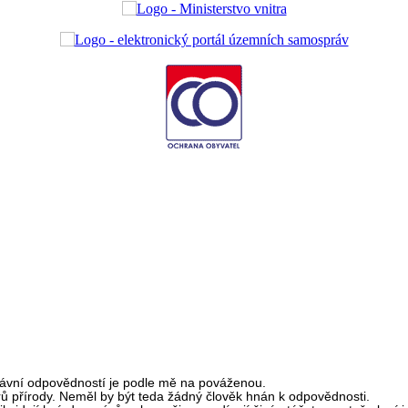
právní odpovědností je podle mě na pováženou.
rů přírody. Neměl by být teda žádný člověk hnán k odpovědnosti.