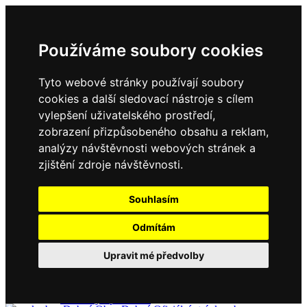
Používáme soubory cookies
Tyto webové stránky používají soubory
cookies a další sledovací nástroje s cílem
vylepšení uživatelského prostředí,
zobrazení přizpůsobeného obsahu a reklam,
Domů
Kontakty
analýzy návštěvnosti webových stránek a
Úřední deska
zjištění zdroje návštěvnosti.
Vyhlášky
Formuláře
Souhlasím
Odmítám
Obec Dubné
Upravit mé předvolby
Složení zastupitelstva
Historie, současnost
Vyhlášky
Aktuality - podrobně