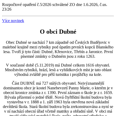
Rozpočtové opatření č.5/2026 schválené ZO dne 1.6.2026, č.us.
23/26
Více novinek
O obci Dubné
Obec Dubné se nachází 7 km západně od Českých Budějovic v
malebné krajině mezi rybníky pod úpatím prvních kopců Blanského
lesa. Tvoří ji tyto části: Dubné, Křenovice, Třebín a Jaronice. První
písemné zmínky o Dubném jsou z roku 1263.
V současné době (5.11.2019) má Dubné celkem 1616 obyvatel.
Množstvím rybníků, hrází, lesů a vyhlídkových míst je tato oblast
výhodná zvláště pro pěší turistiku i projížďky na kole.
Část DUBNÉ má 727 stálých obyvatel. Nejvýznamnější
dominantou obce je kostel Nanebevzetí Panny Marie, o kterém je v
obecní kronice zmínka z r. 1390. První záznam o škole je z r. 1659.
Bývala přízemní o jedné třídě. Nová čtyřtřídní školní budova byla
vystavěna v r. 1888 a 1. září 1963 byla otevřena nová základní
devítiletá škola. Stará školní budova byla zrekonstruována a nyní se
v ní nachází obecní úřad včetně matriky a obřadní síně. V obci má
trvalé sídlo také mateřská škola, pošta, zdravotní středisko a