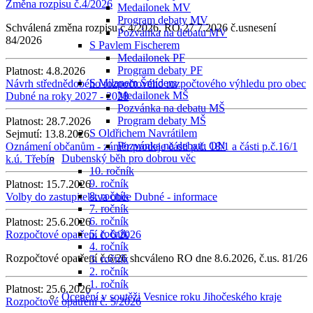
Změna rozpisu č.4/2026
Medailonek MV
Program debaty MV
Schválená změna rozpisu č.4/2026, RO 27.7.2026 č.usnesení
Pozvánka na debatu MV
84/2026
S Pavlem Fischerem
Medailonek PF
Program debaty PF
Platnost:
4.8.2026
S Milanem Šmídem
Návrh střednědobého rozpočtového rozpočtového výhledu pro obec
Medailonek MŠ
Dubné na roky 2027 - 2028
Pozvánka na debatu MŠ
Program debaty MŠ
Platnost:
28.7.2026
S Oldřichem Navrátilem
Sejmutí:
13.8.2026
Pozvánka na debatu ON
Oznámení občanům - záměr prodeje části p.č. 18/1 a části p.č.16/1
Dubenský běh pro dobrou věc
k.ú. Třebín
10. ročník
9. ročník
Platnost:
15.7.2026
8. ročník
Volby do zastupitelstva obce Dubné - informace
7. ročník
6. ročník
Platnost:
25.6.2026
5. ročník
Rozpočtové opatření č. 6/2026
4. ročník
Rozpočtové opatření č.6/26 shcváleno RO dne 8.6.2026, č.us. 81/26
3. ročník
2. ročník
1. ročník
Platnost:
25.6.2026
Ocenění v soutěži Vesnice roku Jihočeského kraje
Rozpočtové opatření č. 5/2026