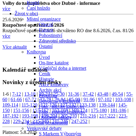
Kostel
Volby do zastupitelstva obce Dubné - informace
Čapí hnízdo
více
Život v obci
Místní organizace
25.6.2026
Obecní
Rozpočtové opatření č. 6/2026
Farnost
Rozpočtové opatření č.6/26 shcváleno RO dne 8.6.2026, č.us. 81/26
Pohostinství
více
Zdravotní středisko
Ostatní
Více aktualit
Knihovna
Úvod
On-line katalog
Výpůjční doba a internet
Kalendář událostí
Ceník
Historie
Novinky z úřední desky
Akce knihovny
Archiv akcí
1-6
|
7-12
|
13-18
|
19-24
|
25-30
|
31-36
|
37-42
|
43-48
|
49-54
|
55-
Periodika
60
|
61-66
|
67-72
|
73-78
|
79-84
|
85-90
|
91-96
|
97-102
|
103-108
|
Dovolená v knihovně
109-114
|
115-120
|
121-126
|
127-132
|
133-138
|
139-144
|
145-
Foto - interiér knihovny
150
|
151-156
|
157-162
|
163-168
|
169-174
|
175-180
|
181-186
|
Foto - exteriér knihovny
187-192
|
193-198
|
199-204
|
205-210
|
211-216
|
217-222
|
223-
Oblíbené odkazy
228
|
229-234
|
235-240
|
241-246
|
247-252
|
Kalendář obsazenosti
Venkovské debaty
Platnost:
5.8.2026
S Markem Výborným