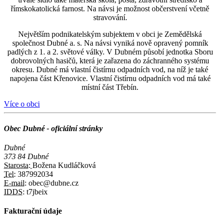
římskokatolická farnost. Na návsi je možnost občerstvení včetně
stravování.
Největším podnikatelským subjektem v obci je Zemědělská
společnost Dubné a. s. Na návsi vyniká nově opravený pomník
padlých z 1. a 2. světové války. V Dubném působí jednotka Sboru
dobrovolných hasičů, která je zařazena do záchranného systému
okresu. Dubné má vlastní čistírnu odpadních vod, na níž je také
napojena část Křenovice. Vlastní čistírnu odpadních vod má také
místní část Třebín.
Více o obci
Obec Dubné - oficiální stránky
Dubné
373 84 Dubné
Starosta:
Božena Kudláčková
Tel:
387992034
E-mail:
obec@dubne.cz
IDDS:
t7jbeix
Fakturační údaje