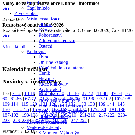
Kostel
Volby do zastupitelstva obce Dubné - informace
Čapí hnízdo
více
Život v obci
Místní organizace
25.6.2026
Obecní
Rozpočtové opatření č. 6/2026
Farnost
Rozpočtové opatření č.6/26 shcváleno RO dne 8.6.2026, č.us. 81/26
Pohostinství
více
Zdravotní středisko
Ostatní
Více aktualit
Knihovna
Úvod
On-line katalog
Výpůjční doba a internet
Kalendář událostí
Ceník
Historie
Novinky z úřední desky
Akce knihovny
Archiv akcí
1-6
|
7-12
|
13-18
|
19-24
|
25-30
|
31-36
|
37-42
|
43-48
|
49-54
|
55-
Periodika
60
|
61-66
|
67-72
|
73-78
|
79-84
|
85-90
|
91-96
|
97-102
|
103-108
|
Dovolená v knihovně
109-114
|
115-120
|
121-126
|
127-132
|
133-138
|
139-144
|
145-
Foto - interiér knihovny
150
|
151-156
|
157-162
|
163-168
|
169-174
|
175-180
|
181-186
|
Foto - exteriér knihovny
187-192
|
193-198
|
199-204
|
205-210
|
211-216
|
217-222
|
223-
Oblíbené odkazy
228
|
229-234
|
235-240
|
241-246
|
247-252
|
Kalendář obsazenosti
Venkovské debaty
Platnost:
5.8.2026
S Markem Výborným