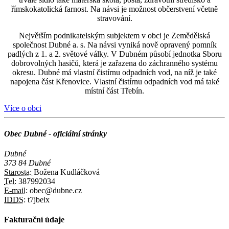
římskokatolická farnost. Na návsi je možnost občerstvení včetně
stravování.
Největším podnikatelským subjektem v obci je Zemědělská
společnost Dubné a. s. Na návsi vyniká nově opravený pomník
padlých z 1. a 2. světové války. V Dubném působí jednotka Sboru
dobrovolných hasičů, která je zařazena do záchranného systému
okresu. Dubné má vlastní čistírnu odpadních vod, na níž je také
napojena část Křenovice. Vlastní čistírnu odpadních vod má také
místní část Třebín.
Více o obci
Obec Dubné - oficiální stránky
Dubné
373 84 Dubné
Starosta:
Božena Kudláčková
Tel:
387992034
E-mail:
obec@dubne.cz
IDDS:
t7jbeix
Fakturační údaje