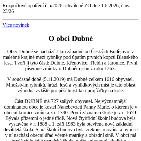
Rozpočtové opatření č.5/2026 schválené ZO dne 1.6.2026, č.us.
23/26
Více novinek
O obci Dubné
Obec Dubné se nachází 7 km západně od Českých Budějovic v
malebné krajině mezi rybníky pod úpatím prvních kopců Blanského
lesa. Tvoří ji tyto části: Dubné, Křenovice, Třebín a Jaronice. První
písemné zmínky o Dubném jsou z roku 1263.
V současné době (5.11.2019) má Dubné celkem 1616 obyvatel.
Množstvím rybníků, hrází, lesů a vyhlídkových míst je tato oblast
výhodná zvláště pro pěší turistiku i projížďky na kole.
Část DUBNÉ má 727 stálých obyvatel. Nejvýznamnější
dominantou obce je kostel Nanebevzetí Panny Marie, o kterém je v
obecní kronice zmínka z r. 1390. První záznam o škole je z r. 1659.
Bývala přízemní o jedné třídě. Nová čtyřtřídní školní budova byla
vystavěna v r. 1888 a 1. září 1963 byla otevřena nová základní
devítiletá škola. Stará školní budova byla zrekonstruována a nyní se
v ní nachází obecní úřad včetně matriky a obřadní síně. V obci má
trvalé sídlo také mateřská škola, pošta, zdravotní středisko a