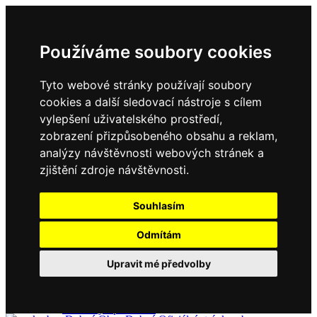
Používáme soubory cookies
Tyto webové stránky používají soubory
cookies a další sledovací nástroje s cílem
vylepšení uživatelského prostředí,
zobrazení přizpůsobeného obsahu a reklam,
Domů
Kontakty
analýzy návštěvnosti webových stránek a
Úřední deska
zjištění zdroje návštěvnosti.
Vyhlášky
Formuláře
Souhlasím
Odmítám
Obec Dubné
Upravit mé předvolby
Složení zastupitelstva
Historie, současnost
Vyhlášky
Aktuality - podrobně