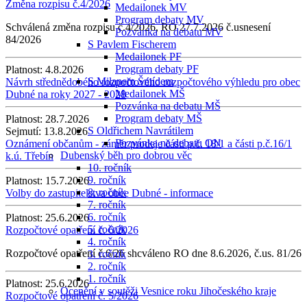
Změna rozpisu č.4/2026
Medailonek MV
Program debaty MV
Schválená změna rozpisu č.4/2026, RO 27.7.2026 č.usnesení
Pozvánka na debatu MV
84/2026
S Pavlem Fischerem
Medailonek PF
Program debaty PF
Platnost:
4.8.2026
S Milanem Šmídem
Návrh střednědobého rozpočtového rozpočtového výhledu pro obec
Medailonek MŠ
Dubné na roky 2027 - 2028
Pozvánka na debatu MŠ
Program debaty MŠ
Platnost:
28.7.2026
S Oldřichem Navrátilem
Sejmutí:
13.8.2026
Pozvánka na debatu ON
Oznámení občanům - záměr prodeje části p.č. 18/1 a části p.č.16/1
Dubenský běh pro dobrou věc
k.ú. Třebín
10. ročník
9. ročník
Platnost:
15.7.2026
8. ročník
Volby do zastupitelstva obce Dubné - informace
7. ročník
6. ročník
Platnost:
25.6.2026
5. ročník
Rozpočtové opatření č. 6/2026
4. ročník
Rozpočtové opatření č.6/26 shcváleno RO dne 8.6.2026, č.us. 81/26
3. ročník
2. ročník
1. ročník
Platnost:
25.6.2026
Ocenění v soutěži Vesnice roku Jihočeského kraje
Rozpočtové opatření č. 5/2026