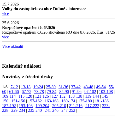
15.7.2026
Volby do zastupitelstva obce Dubné - informace
více
25.6.2026
Rozpočtové opatření č. 6/2026
Rozpočtové opatření č.6/26 shcváleno RO dne 8.6.2026, č.us. 81/26
více
Více aktualit
Kalendář událostí
Novinky z úřední desky
1-6
|
7-12
|
13-18
|
19-24
|
25-30
|
31-36
|
37-42
|
43-48
|
49-54
|
55-
60
|
61-66
|
67-72
|
73-78
|
79-84
|
85-90
|
91-96
|
97-102
|
103-108
|
109-114
|
115-120
|
121-126
|
127-132
|
133-138
|
139-144
|
145-
150
|
151-156
|
157-162
|
163-168
|
169-174
|
175-180
|
181-186
|
187-192
|
193-198
|
199-204
|
205-210
|
211-216
|
217-222
|
223-
228
|
229-234
|
235-240
|
241-246
|
247-252
|