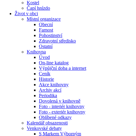
Kostel
Čapí hnízdo
Život v obci
Místní organizace
Obecní
Farnost
Pohostinství
Zdravotní středisko
Ostatní
Knihovna
Úvod
On-line katalog
Výpůjční doba a internet
Ceník
Historie
Akce knihovny
Archiv akcí
Periodika
Dovolená v knihovně
Foto - interiér knihovny
Foto - exteriér knihovny
Oblíbené odkazy
Kalendář obsazenosti
Venkovské debaty
S Markem Výborným