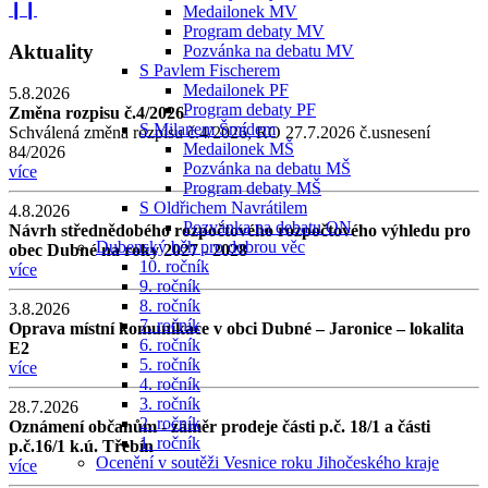
❙❙
Medailonek MV
Program debaty MV
Aktuality
Pozvánka na debatu MV
S Pavlem Fischerem
Medailonek PF
5.8.2026
Program debaty PF
Změna rozpisu č.4/2026
S Milanem Šmídem
Schválená změna rozpisu č.4/2026, RO 27.7.2026 č.usnesení
Medailonek MŠ
84/2026
Pozvánka na debatu MŠ
více
Program debaty MŠ
S Oldřichem Navrátilem
4.8.2026
Pozvánka na debatu ON
Návrh střednědobého rozpočtového rozpočtového výhledu pro
Dubenský běh pro dobrou věc
obec Dubné na roky 2027 - 2028
10. ročník
více
9. ročník
8. ročník
3.8.2026
7. ročník
Oprava místní komunikace v obci Dubné – Jaronice – lokalita
6. ročník
E2
5. ročník
více
4. ročník
3. ročník
28.7.2026
2. ročník
Oznámení občanům - záměr prodeje části p.č. 18/1 a části
1. ročník
p.č.16/1 k.ú. Třebín
Ocenění v soutěži Vesnice roku Jihočeského kraje
více