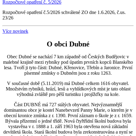
Rozpočtové opatření č. 5/2026
Rozpočtové opatření č.5/2026 schválené ZO dne 1.6.2026, č.us.
23/26
Více novinek
O obci Dubné
Obec Dubné se nachází 7 km západně od Českých Budějovic v
malebné krajině mezi rybníky pod úpatím prvních kopců Blanského
lesa. Tvoří ji tyto části: Dubné, Křenovice, Třebín a Jaronice. První
písemné zmínky o Dubném jsou z roku 1263.
V současné době (5.11.2019) má Dubné celkem 1616 obyvatel.
Množstvím rybníků, hrází, lesů a vyhlídkových míst je tato oblast
výhodná zvláště pro pěší turistiku i projížďky na kole.
Část DUBNÉ má 727 stálých obyvatel. Nejvýznamnější
dominantou obce je kostel Nanebevzetí Panny Marie, o kterém je v
obecní kronice zmínka z r. 1390. První záznam o škole je z r. 1659.
Bývala přízemní o jedné třídě. Nová čtyřtřídní školní budova byla
vystavěna v r. 1888 a 1. září 1963 byla otevřena nová základní
devítiletá škola. Stará školní budova byla zrekonstruována a nyní se