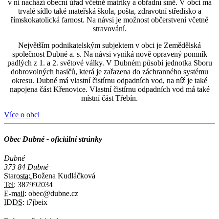
v ní nachází obecní úřad včetně matriky a obřadní síně. V obci má
trvalé sídlo také mateřská škola, pošta, zdravotní středisko a
římskokatolická farnost. Na návsi je možnost občerstvení včetně
stravování.
Největším podnikatelským subjektem v obci je Zemědělská
společnost Dubné a. s. Na návsi vyniká nově opravený pomník
padlých z 1. a 2. světové války. V Dubném působí jednotka Sboru
dobrovolných hasičů, která je zařazena do záchranného systému
okresu. Dubné má vlastní čistírnu odpadních vod, na níž je také
napojena část Křenovice. Vlastní čistírnu odpadních vod má také
místní část Třebín.
Více o obci
Obec Dubné - oficiální stránky
Dubné
373 84 Dubné
Starosta:
Božena Kudláčková
Tel:
387992034
E-mail:
obec@dubne.cz
IDDS:
t7jbeix