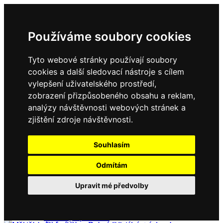
Používáme soubory cookies
Tyto webové stránky používají soubory
cookies a další sledovací nástroje s cílem
vylepšení uživatelského prostředí,
zobrazení přizpůsobeného obsahu a reklam,
Domů
Kontakty
analýzy návštěvnosti webových stránek a
Úřední deska
zjištění zdroje návštěvnosti.
Vyhlášky
Formuláře
Souhlasím
Odmítám
Obec Dubné
Upravit mé předvolby
Složení zastupitelstva
Historie, současnost
Vyhlášky
Aktuality - podrobně