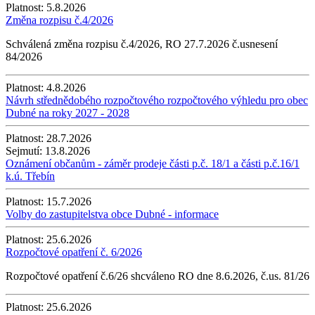
Platnost:
5.8.2026
Změna rozpisu č.4/2026
Schválená změna rozpisu č.4/2026, RO 27.7.2026 č.usnesení
84/2026
Platnost:
4.8.2026
Návrh střednědobého rozpočtového rozpočtového výhledu pro obec
Dubné na roky 2027 - 2028
Platnost:
28.7.2026
Sejmutí:
13.8.2026
Oznámení občanům - záměr prodeje části p.č. 18/1 a části p.č.16/1
k.ú. Třebín
Platnost:
15.7.2026
Volby do zastupitelstva obce Dubné - informace
Platnost:
25.6.2026
Rozpočtové opatření č. 6/2026
Rozpočtové opatření č.6/26 shcváleno RO dne 8.6.2026, č.us. 81/26
Platnost:
25.6.2026