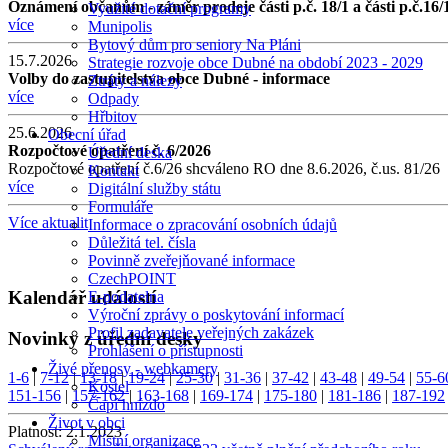
Oznámení občanům - záměr prodeje části p.č. 18/1 a části p.č.16/
Využité dotační programy
více
Munipolis
Bytový dům pro seniory Na Pláni
15.7.2026
Strategie rozvoje obce Dubné na období 2023 - 2029
Volby do zastupitelstva obce Dubné - informace
Ztráty a nálezy
více
Odpady
Hřbitov
25.6.2026
Obecní úřad
Rozpočtové opatření č. 6/2026
Úřední deska
Rozpočtové opatření č.6/26 shcváleno RO dne 8.6.2026, č.us. 81/26
Kontakt
více
Digitální služby státu
Formuláře
Více aktualit
Informace o zpracování osobních údajů
Důležitá tel. čísla
Povinně zveřejňované informace
CzechPOINT
Kalendář událostí
E-podatelna
Výroční zprávy o poskytování informací
Profil zadavatele veřejných zakázek
Novinky z úřední desky
Prohlášení o přístupnosti
Živé přenosy - webkamery
1-6
|
7-12
|
13-18
|
19-24
|
25-30
|
31-36
|
37-42
|
43-48
|
49-54
|
55-6
Kostel
151-156
|
157-162
|
163-168
|
169-174
|
175-180
|
181-186
|
187-192
Čapí hnízdo
Život v obci
Platnost:
2.1.2023
Místní organizace