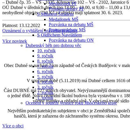
– Dubné čp. 35 – VS - 1035, Křenovice 102 – VS - 2102, Jaronice 6 –
Medailonek PF
OÚ Dubné v úředních dnech (po 13,00 – 18,00, st 9,00 – 11,00 a 13,00
Program debaty PF
neobydlené objekty (750 Kč za objekt) mají splatnost 30. 6. 2023.
S Milanem Šmídem
Medailonek MŠ
Pozvánka na debatu MŠ
Platnost:
13.12.2022
Program debaty MŠ
Oznámení o vyhlášení právního předpisu
S Oldřichem Navrátilem
Pozvánka na debatu ON
Více novinek
Dubenský běh pro dobrou věc
10. ročník
9. ročník
8. ročník
Obec Dubné se nachází 7 km západně od Českých Budějovic v malebné
7. ročník
6. ročník
5. ročník
V současné době (5.11.2019) má Dubné celkem 1616 obyvat
4. ročník
3. ročník
Část DUBNÉ má 727 stálých obyvatel. Nejvýznamnější dominantou obc
2. ročník
o jedné třídě. Nová čtyřtřídní školní budova byla vystavěna v r. 18
1. ročník
včetně matriky a obřadní síně. V obci má trvalé sídlo
Ocenění v soutěži Vesnice roku Jihočeského kraje
Největším podnikatelským subjektem v obci je Zemědělská společ
hasičů, která je zařazena do záchranného systému okresu. Dubné
Více o obci