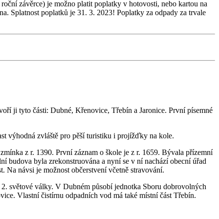
oční závěrce) je možno platit poplatky v hotovosti, nebo kartou na
a. Splatnost poplatků je 31. 3. 2023! Poplatky za odpady za trvale
 ji tyto části: Dubné, Křenovice, Třebín a Jaronice. První písemné
 výhodná zvláště pro pěší turistiku i projížďky na kole.
ínka z r. 1390. První záznam o škole je z r. 1659. Bývala přízemní
kolní budova byla zrekonstruována a nyní se v ní nachází obecní úřad
st. Na návsi je možnost občerstvení včetně stravování.
a 2. světové války. V Dubném působí jednotka Sboru dobrovolných
ice. Vlastní čistírnu odpadních vod má také místní část Třebín.