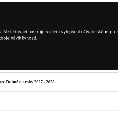
lší sledovací nástroje s cílem vylepšení uživatelského pr
droje návštěvnosti.
6
bec Dubné na roky 2027 - 2028
2