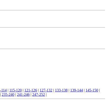
-114
|
115-120
|
121-126
|
127-132
|
133-138
|
139-144
|
145-150
|
|
235-240
|
241-246
|
247-252
|