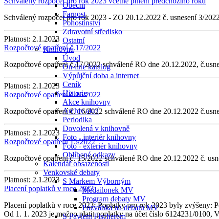
Schválený rozpočet pro rok 2023 včetně plnění předchozího roku
Obecní
Farnost
Schválený rozpočet pro rok 2023 - ZO 20.12.2022 č. usnesení 3/202
Pohostinství
Zdravotní středisko
Platnost:
2.1.2023
Ostatní
Rozpočtové opatření č.17/2022
Knihovna
Úvod
Rozpočtové opatření č.17/2022 schválené RO dne 20.12.2022, č.usn
On-line katalog
Výpůjční doba a internet
Ceník
Platnost:
2.1.2023
Historie
Rozpočtové opatření č.16/2022
Akce knihovny
Archiv akcí
Rozpočtové opatření č. 16/2022 schválené RO dne 20.12.2022 č.usn
Periodika
Dovolená v knihovně
Platnost:
2.1.2023
Foto - interiér knihovny
Rozpočtové opatření 15/2022
Foto - exteriér knihovny
Oblíbené odkazy
Rozpočtové opatření č. 15/2022 schválené RO dne 20.12.2022 č. usn
Kalendář obsazenosti
Venkovské debaty
Platnost:
2.1.2023
S Markem Výborným
Placení poplatků v roce 2023
Medailonek MV
Program debaty MV
Placení poplatků v roce 2023: Poplatky pro rok 2023 byly zvýšeny: P
Pozvánka na debatu MV
Od 1. 1. 2023 je možno platit poplatky na účet číslo 6124231/0100, VS 
S Pavlem Fischerem