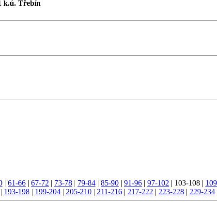
1 k.ú. Třebín
0
|
61-66
|
67-72
|
73-78
|
79-84
|
85-90
|
91-96
|
97-102
|
103-108
|
109
|
193-198
|
199-204
|
205-210
|
211-216
|
217-222
|
223-228
|
229-234