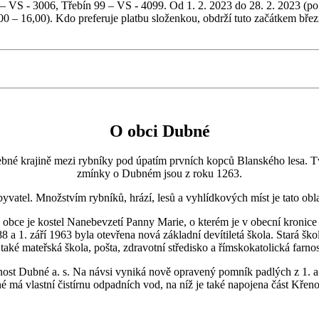
 VS - 3006, Třebín 99 – VS - 4099. Od 1. 2. 2023 do 28. 2. 2023 (po r
 – 16,00). Kdo preferuje platbu složenkou, obdrží tuto začátkem březn
O obci Dubné
 krajině mezi rybníky pod úpatím prvních kopců Blanského lesa. Tvoří
zmínky o Dubném jsou z roku 1263.
el. Množstvím rybníků, hrází, lesů a vyhlídkových míst je tato oblast
e je kostel Nanebevzetí Panny Marie, o kterém je v obecní kronice zm
88 a 1. září 1963 byla otevřena nová základní devítiletá škola. Stará š
 také mateřská škola, pošta, zdravotní středisko a římskokatolická farno
nost Dubné a. s. Na návsi vyniká nově opravený pomník padlých z 1. 
 má vlastní čistírnu odpadních vod, na níž je také napojena část Křenov