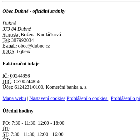
Obec Dubné - oficiální stránky
Dubné
373 84 Dubné
Starosta:
Božena Kudláčková
Tel:
387992034
E-mail:
obec@dubne.cz
IDDS:
t7jbeix
Fakturační údaje
IČ:
00244856
DIČ:
CZ00244856
Účet:
6124231/0100, Komerční banka a. s.
Mapa webu
|
Nastavení cookies
Prohlášení o cookies
|
Prohlášení o př
Úřední hodiny
PO:
7:30 - 11:30, 12:00 - 18:00
ÚT:
ST:
7:30 - 11:30, 12:00 - 16:00
ČT: