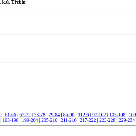
1 k.ú. Třebín
0
|
61-66
|
67-72
|
73-78
|
79-84
|
85-90
|
91-96
|
97-102
|
103-108
|
109
|
193-198
|
199-204
|
205-210
|
211-216
|
217-222
|
223-228
|
229-234