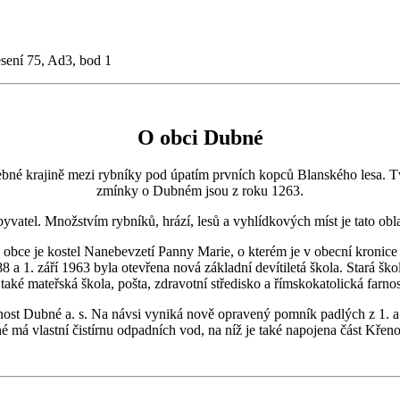
sení 75, Ad3, bod 1
O obci Dubné
 krajině mezi rybníky pod úpatím prvních kopců Blanského lesa. Tvoří
zmínky o Dubném jsou z roku 1263.
el. Množstvím rybníků, hrází, lesů a vyhlídkových míst je tato oblast
e je kostel Nanebevzetí Panny Marie, o kterém je v obecní kronice zm
88 a 1. září 1963 byla otevřena nová základní devítiletá škola. Stará š
 také mateřská škola, pošta, zdravotní středisko a římskokatolická farno
nost Dubné a. s. Na návsi vyniká nově opravený pomník padlých z 1. 
 má vlastní čistírnu odpadních vod, na níž je také napojena část Křenov