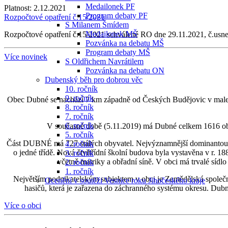
Medailonek PF
Platnost:
2.12.2021
Program debaty PF
Rozpočtové opatření č.15/2021
S Milanem Šmídem
Medailonek MŠ
Rozpočtové opatření č.15/2021 schválené RO dne 29.11.2021, č.usne
Pozvánka na debatu MŠ
Program debaty MŠ
Více novinek
S Oldřichem Navrátilem
Pozvánka na debatu ON
Dubenský běh pro dobrou věc
10. ročník
9. ročník
Obec Dubné se nachází 7 km západně od Českých Budějovic v malebné
8. ročník
7. ročník
6. ročník
V současné době (5.11.2019) má Dubné celkem 1616 obyvat
5. ročník
Část DUBNÉ má 727 stálých obyvatel. Nejvýznamnější dominantou obc
4. ročník
o jedné třídě. Nová čtyřtřídní školní budova byla vystavěna v r. 18
3. ročník
včetně matriky a obřadní síně. V obci má trvalé sídlo
2. ročník
1. ročník
Největším podnikatelským subjektem v obci je Zemědělská společ
Ocenění v soutěži Vesnice roku Jihočeského kraje
hasičů, která je zařazena do záchranného systému okresu. Dubné
Více o obci