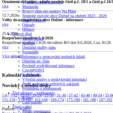
Oznámení občanům - záměr prodeje části p.č. 18/1 a části p.č.16/
Využité dotační programy
více
Munipolis
Bytový dům pro seniory Na Pláni
15.7.2026
Strategie rozvoje obce Dubné na období 2023 - 2029
Volby do zastupitelstva obce Dubné - informace
Ztráty a nálezy
více
Odpady
Hřbitov
25.6.2026
Obecní úřad
Rozpočtové opatření č. 6/2026
Úřední deska
Rozpočtové opatření č.6/26 shcváleno RO dne 8.6.2026, č.us. 81/26
Kontakt
více
Digitální služby státu
Formuláře
Více aktualit
Informace o zpracování osobních údajů
Důležitá tel. čísla
Povinně zveřejňované informace
CzechPOINT
Kalendář událostí
E-podatelna
Výroční zprávy o poskytování informací
Profil zadavatele veřejných zakázek
Novinky z úřední desky
Prohlášení o přístupnosti
Živé přenosy - webkamery
1-6
|
7-12
|
13-18
|
19-24
|
25-30
|
31-36
|
37-42
|
43-48
|
49-54
|
55-6
Kostel
151-156
|
157-162
|
163-168
|
169-174
|
175-180
|
181-186
|
187-192
Čapí hnízdo
Život v obci
Platnost:
7.4.2022
Místní organizace