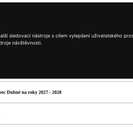
lší sledovací nástroje s cílem vylepšení uživatelského pr
droje návštěvnosti.
6
bec Dubné na roky 2027 - 2028
2