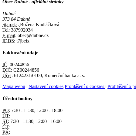
Obec Dubné - oficiální stránky
Dubné
373 84 Dubné
Starosta:
Božena Kudláčková
Tel:
387992034
E-mail:
obec@dubne.cz
IDDS:
t7jbeix
Fakturační údaje
IČ:
00244856
DIČ:
CZ00244856
Účet:
6124231/0100, Komerční banka a. s.
Mapa webu
|
Nastavení cookies
Prohlášení o cookies
|
Prohlášení o př
Úřední hodiny
PO:
7:30 - 11:30, 12:00 - 18:00
ÚT:
ST:
7:30 - 11:30, 12:00 - 16:00
ČT:
PÁ: