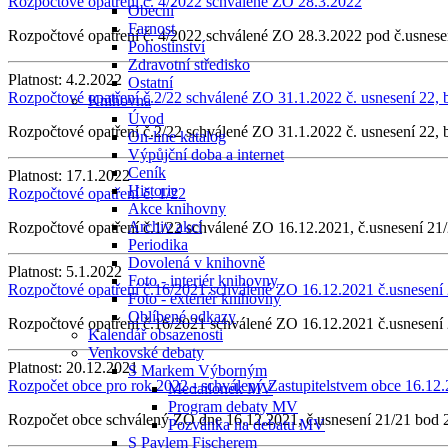
Rozpočtové opatření č. 4/2022 schválené ZO 28.3.2022
Obecní
Farnost
Rozpočtové opatření č. 4/2022 schválené ZO 28.3.2022 pod č.usnese
Pohostinství
Zdravotní středisko
Platnost:
4.2.2022
Ostatní
Rozpočtové opatření č.2/22 schválené ZO 31.1.2022 č. usnesení 22, 
Knihovna
Úvod
Rozpočtové opatření č.2/22 schválené ZO 31.1.2022 č. usnesení 22, 
On-line katalog
Výpůjční doba a internet
Ceník
Platnost:
17.1.2022
Historie
Rozpočtové opatření č. 1/22
Akce knihovny
Archiv akcí
Rozpočtové opatření č.1/22 schválené ZO 16.12.2021, č.usnesení 21
Periodika
Dovolená v knihovně
Platnost:
5.1.2022
Foto - interiér knihovny
Rozpočtové opatření č.16/2021 schválené ZO 16.12.2021 č.usnesení
Foto - exteriér knihovny
Oblíbené odkazy
Rozpočtové opatření č.16/2021 schválené ZO 16.12.2021 č.usnesení
Kalendář obsazenosti
Venkovské debaty
Platnost:
20.12.2021
S Markem Výborným
Rozpočet obce pro rok 2022 - schválený Zastupitelstvem obce 16.12
Medailonek MV
Program debaty MV
Rozpočet obce schválený ZO dne 16.12.2021, č.usnesení 21/21 bod 
Pozvánka na debatu MV
S Pavlem Fischerem