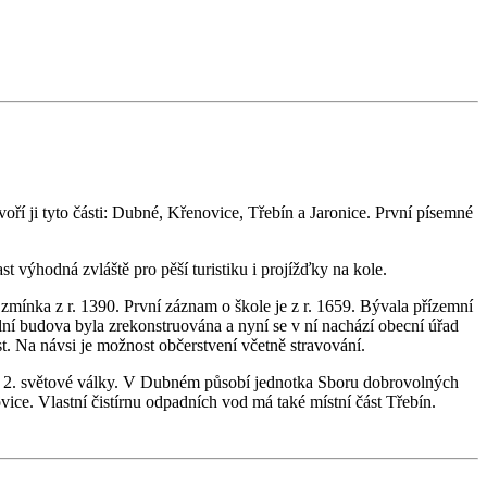
 ji tyto části: Dubné, Křenovice, Třebín a Jaronice. První písemné
 výhodná zvláště pro pěší turistiku i projížďky na kole.
ínka z r. 1390. První záznam o škole je z r. 1659. Bývala přízemní
kolní budova byla zrekonstruována a nyní se v ní nachází obecní úřad
st. Na návsi je možnost občerstvení včetně stravování.
a 2. světové války. V Dubném působí jednotka Sboru dobrovolných
ice. Vlastní čistírnu odpadních vod má také místní část Třebín.