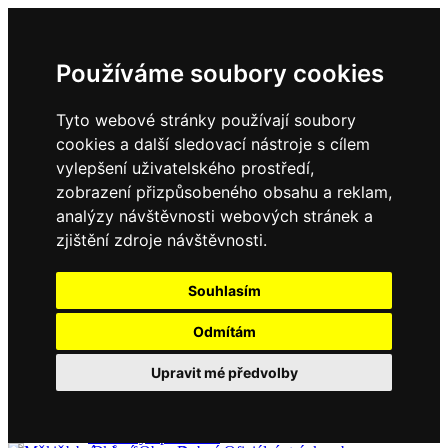
Používáme soubory cookies
Tyto webové stránky používají soubory
cookies a další sledovací nástroje s cílem
vylepšení uživatelského prostředí,
zobrazení přizpůsobeného obsahu a reklam,
Domů
Kontakty
analýzy návštěvnosti webových stránek a
Úřední deska
zjištění zdroje návštěvnosti.
Vyhlášky
Formuláře
Souhlasím
Odmítám
Obec Dubné
Upravit mé předvolby
Složení zastupitelstva
Historie, současnost
Vyhlášky
Aktuality - podrobně