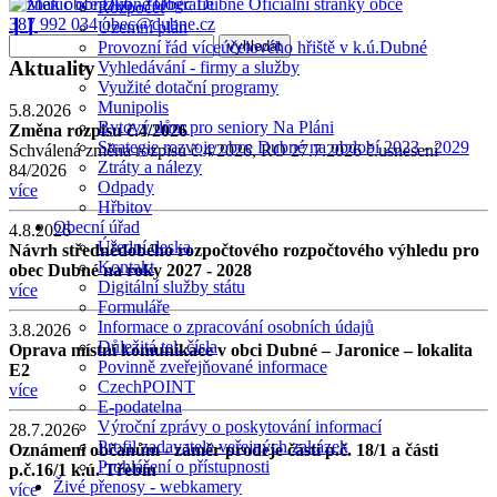
Obec Dubné
Oficiální stránky obce
Rozpočet
387 992 034
obec@dubne.cz
❙❙
Územní plán
Provozní řád víceúčelového hřiště v k.ú.Dubné
Aktuality
Vyhledávání - firmy a služby
Využité dotační programy
Munipolis
5.8.2026
Bytový dům pro seniory Na Pláni
Změna rozpisu č.4/2026
Strategie rozvoje obce Dubné na období 2023 - 2029
Schválená změna rozpisu č.4/2026, RO 27.7.2026 č.usnesení
Ztráty a nálezy
84/2026
Odpady
více
Hřbitov
Obecní úřad
4.8.2026
Úřední deska
Návrh střednědobého rozpočtového rozpočtového výhledu pro
Kontakt
obec Dubné na roky 2027 - 2028
Digitální služby státu
více
Formuláře
Informace o zpracování osobních údajů
3.8.2026
Důležitá tel. čísla
Oprava místní komunikace v obci Dubné – Jaronice – lokalita
Povinně zveřejňované informace
E2
CzechPOINT
více
E-podatelna
Výroční zprávy o poskytování informací
28.7.2026
Profil zadavatele veřejných zakázek
Oznámení občanům - záměr prodeje části p.č. 18/1 a části
Prohlášení o přístupnosti
p.č.16/1 k.ú. Třebín
Živé přenosy - webkamery
více