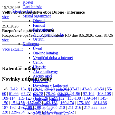
Kostel
Čapí hnízdo
15.7.2026
Život v obci
Volby do zastupitelstva obce Dubné - informace
Místní organizace
více
Obecní
Farnost
25.6.2026
Pohostinství
Rozpočtové opatření č. 6/2026
Zdravotní středisko
Rozpočtové opatření č.6/26 shcváleno RO dne 8.6.2026, č.us. 81/26
Ostatní
více
Knihovna
Úvod
Více aktualit
On-line katalog
Výpůjční doba a internet
Ceník
Historie
Kalendář událostí
Akce knihovny
Archiv akcí
Novinky z úřední desky
Periodika
Dovolená v knihovně
1-6
|
7-12
|
13-18
|
19-24
|
25-30
|
31-36
|
37-42
|
43-48
|
49-54
|
55-
Foto - interiér knihovny
60
|
61-66
|
67-72
|
73-78
|
79-84
|
85-90
|
91-96
|
97-102
|
103-108
|
Foto - exteriér knihovny
109-114
|
115-120
|
121-126
|
127-132
|
133-138
|
139-144
|
145-
Oblíbené odkazy
150
|
151-156
|
157-162
|
163-168
|
169-174
|
175-180
|
181-186
|
Kalendář obsazenosti
187-192
|
193-198
|
199-204
|
205-210
|
211-216
|
217-222
|
223-
Venkovské debaty
228
|
229-234
|
235-240
|
241-246
|
247-252
|
S Markem Výborným