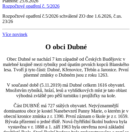
Platnost:
25.6.2026
Rozpočtové opatření č. 5/2026
Rozpočtové opatření č.5/2026 schválené ZO dne 1.6.2026, č.us.
23/26
Více novinek
O obci Dubné
Obec Dubné se nachází 7 km západně od Českých Budějovic v
malebné krajině mezi rybníky pod úpatím prvních kopců Blanského
lesa. Tvoří ji tyto části: Dubné, Křenovice, Třebín a Jaronice. První
písemné zmínky o Dubném jsou z roku 1263.
V současné době (5.11.2019) má Dubné celkem 1616 obyvatel.
Množstvím rybníků, hrází, lesů a vyhlídkových míst je tato oblast
výhodná zvláště pro pěší turistiku i projížďky na kole.
Část DUBNÉ má 727 stálých obyvatel. Nejvýznamnější
dominantou obce je kostel Nanebevzetí Panny Marie, o kterém je v
obecní kronice zmínka z r. 1390. První záznam o škole je z r. 1659.
Bývala přízemní o jedné třídě. Nová čtyřtřídní školní budova byla
vystavěna v r. 1888 a 1. září 1963 byla otevřena nová základní