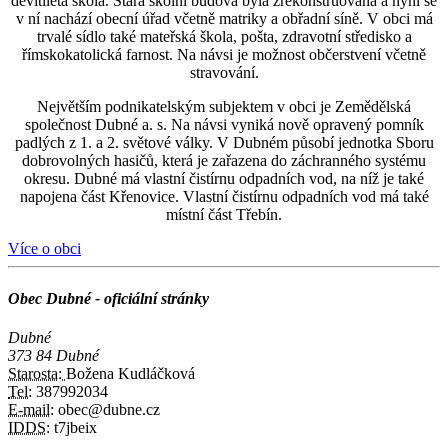
devítiletá škola. Stará školní budova byla zrekonstruována a nyní se
v ní nachází obecní úřad včetně matriky a obřadní síně. V obci má
trvalé sídlo také mateřská škola, pošta, zdravotní středisko a
římskokatolická farnost. Na návsi je možnost občerstvení včetně
stravování.
Největším podnikatelským subjektem v obci je Zemědělská
společnost Dubné a. s. Na návsi vyniká nově opravený pomník
padlých z 1. a 2. světové války. V Dubném působí jednotka Sboru
dobrovolných hasičů, která je zařazena do záchranného systému
okresu. Dubné má vlastní čistírnu odpadních vod, na níž je také
napojena část Křenovice. Vlastní čistírnu odpadních vod má také
místní část Třebín.
Více o obci
Obec Dubné - oficiální stránky
Dubné
373 84 Dubné
Starosta:
Božena Kudláčková
Tel:
387992034
E-mail:
obec@dubne.cz
IDDS:
t7jbeix