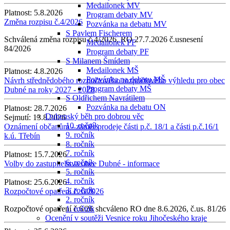
Medailonek MV
Platnost:
5.8.2026
Program debaty MV
Změna rozpisu č.4/2026
Pozvánka na debatu MV
S Pavlem Fischerem
Schválená změna rozpisu č.4/2026, RO 27.7.2026 č.usnesení
Medailonek PF
84/2026
Program debaty PF
S Milanem Šmídem
Medailonek MŠ
Platnost:
4.8.2026
Pozvánka na debatu MŠ
Návrh střednědobého rozpočtového rozpočtového výhledu pro obec
Program debaty MŠ
Dubné na roky 2027 - 2028
S Oldřichem Navrátilem
Pozvánka na debatu ON
Platnost:
28.7.2026
Dubenský běh pro dobrou věc
Sejmutí:
13.8.2026
10. ročník
Oznámení občanům - záměr prodeje části p.č. 18/1 a části p.č.16/1
9. ročník
k.ú. Třebín
8. ročník
7. ročník
Platnost:
15.7.2026
6. ročník
Volby do zastupitelstva obce Dubné - informace
5. ročník
4. ročník
Platnost:
25.6.2026
3. ročník
Rozpočtové opatření č. 6/2026
2. ročník
Rozpočtové opatření č.6/26 shcváleno RO dne 8.6.2026, č.us. 81/26
1. ročník
Ocenění v soutěži Vesnice roku Jihočeského kraje