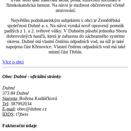
římskokatolická farnost. Na návsi je možnost občerstvení včetně
stravování.
Největším podnikatelským subjektem v obci je Zemědělská
společnost Dubné a. s. Na návsi vyniká nově opravený pomník
padlých z 1. a 2. světové války. V Dubném působí jednotka Sboru
dobrovolných hasičů, která je zařazena do záchranného systému
okresu. Dubné má vlastní čistírnu odpadních vod, na níž je také
napojena část Křenovice. Vlastní čistírnu odpadních vod má také
místní část Třebín.
Více o obci
Obec Dubné - oficiální stránky
Dubné
373 84 Dubné
Starosta:
Božena Kudláčková
Tel:
387992034
E-mail:
obec@dubne.cz
IDDS:
t7jbeix
Fakturační údaje