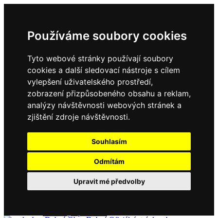
Používáme soubory cookies
Tyto webové stránky používají soubory
cookies a další sledovací nástroje s cílem
vylepšení uživatelského prostředí,
zobrazení přizpůsobeného obsahu a reklam,
Domů
Kontakty
analýzy návštěvnosti webových stránek a
Úřední deska
zjištění zdroje návštěvnosti.
Vyhlášky
Formuláře
Souhlasím
Odmítám
Obec Dubné
Upravit mé předvolby
Složení zastupitelstva
Historie, současnost
Vyhlášky
Aktuality - podrobně