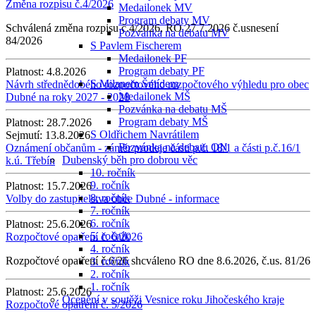
Změna rozpisu č.4/2026
Medailonek MV
Program debaty MV
Schválená změna rozpisu č.4/2026, RO 27.7.2026 č.usnesení
Pozvánka na debatu MV
84/2026
S Pavlem Fischerem
Medailonek PF
Program debaty PF
Platnost:
4.8.2026
S Milanem Šmídem
Návrh střednědobého rozpočtového rozpočtového výhledu pro obec
Medailonek MŠ
Dubné na roky 2027 - 2028
Pozvánka na debatu MŠ
Program debaty MŠ
Platnost:
28.7.2026
S Oldřichem Navrátilem
Sejmutí:
13.8.2026
Pozvánka na debatu ON
Oznámení občanům - záměr prodeje části p.č. 18/1 a části p.č.16/1
Dubenský běh pro dobrou věc
k.ú. Třebín
10. ročník
9. ročník
Platnost:
15.7.2026
8. ročník
Volby do zastupitelstva obce Dubné - informace
7. ročník
6. ročník
Platnost:
25.6.2026
5. ročník
Rozpočtové opatření č. 6/2026
4. ročník
Rozpočtové opatření č.6/26 shcváleno RO dne 8.6.2026, č.us. 81/26
3. ročník
2. ročník
1. ročník
Platnost:
25.6.2026
Ocenění v soutěži Vesnice roku Jihočeského kraje
Rozpočtové opatření č. 5/2026