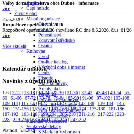
Kostel
Volby do zastupitelstva obce Dubné - informace
Čapí hnízdo
více
Život v obci
Místní organizace
25.6.2026
Obecní
Rozpočtové opatření č. 6/2026
Farnost
Rozpočtové opatření č.6/26 shcváleno RO dne 8.6.2026, č.us. 81/26
Pohostinství
více
Zdravotní středisko
Ostatní
Více aktualit
Knihovna
Úvod
On-line katalog
Výpůjční doba a internet
Kalendář událostí
Ceník
Historie
Novinky z úřední desky
Akce knihovny
Archiv akcí
1-6
|
7-12
|
13-18
|
19-24
|
25-30
|
31-36
|
37-42
|
43-48
|
49-54
|
55-
Periodika
60
|
61-66
|
67-72
|
73-78
|
79-84
|
85-90
|
91-96
|
97-102
|
103-108
|
Dovolená v knihovně
109-114
|
115-120
|
121-126
|
127-132
|
133-138
|
139-144
|
145-
Foto - interiér knihovny
150
|
151-156
|
157-162
|
163-168
|
169-174
|
175-180
|
181-186
|
Foto - exteriér knihovny
187-192
|
193-198
|
199-204
|
205-210
|
211-216
|
217-222
|
223-
Oblíbené odkazy
228
|
229-234
|
235-240
|
241-246
|
247-252
|
Kalendář obsazenosti
Venkovské debaty
Platnost:
5.8.2026
S Markem Výborným