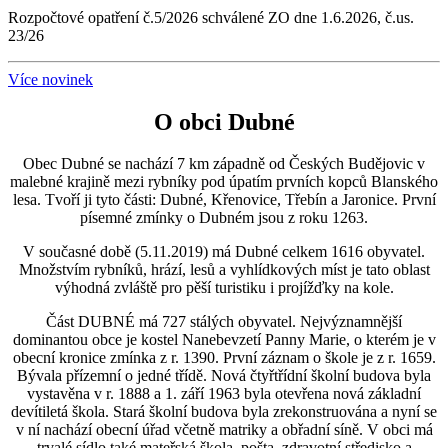
Rozpočtové opatření č.5/2026 schválené ZO dne 1.6.2026, č.us.
23/26
Více novinek
O obci Dubné
Obec Dubné se nachází 7 km západně od Českých Budějovic v
malebné krajině mezi rybníky pod úpatím prvních kopců Blanského
lesa. Tvoří ji tyto části: Dubné, Křenovice, Třebín a Jaronice. První
písemné zmínky o Dubném jsou z roku 1263.
V současné době (5.11.2019) má Dubné celkem 1616 obyvatel.
Množstvím rybníků, hrází, lesů a vyhlídkových míst je tato oblast
výhodná zvláště pro pěší turistiku i projížďky na kole.
Část DUBNÉ má 727 stálých obyvatel. Nejvýznamnější
dominantou obce je kostel Nanebevzetí Panny Marie, o kterém je v
obecní kronice zmínka z r. 1390. První záznam o škole je z r. 1659.
Bývala přízemní o jedné třídě. Nová čtyřtřídní školní budova byla
vystavěna v r. 1888 a 1. září 1963 byla otevřena nová základní
devítiletá škola. Stará školní budova byla zrekonstruována a nyní se
v ní nachází obecní úřad včetně matriky a obřadní síně. V obci má
trvalé sídlo také mateřská škola, pošta, zdravotní středisko a