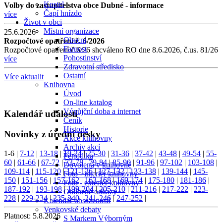
Kostel
Volby do zastupitelstva obce Dubné - informace
Čapí hnízdo
více
Život v obci
Místní organizace
25.6.2026
Obecní
Rozpočtové opatření č. 6/2026
Farnost
Rozpočtové opatření č.6/26 shcváleno RO dne 8.6.2026, č.us. 81/26
Pohostinství
více
Zdravotní středisko
Ostatní
Více aktualit
Knihovna
Úvod
On-line katalog
Výpůjční doba a internet
Kalendář událostí
Ceník
Historie
Novinky z úřední desky
Akce knihovny
Archiv akcí
1-6
|
7-12
|
13-18
|
19-24
|
25-30
|
31-36
|
37-42
|
43-48
|
49-54
|
55-
Periodika
60
|
61-66
|
67-72
|
73-78
|
79-84
|
85-90
|
91-96
|
97-102
|
103-108
|
Dovolená v knihovně
109-114
|
115-120
|
121-126
|
127-132
|
133-138
|
139-144
|
145-
Foto - interiér knihovny
150
|
151-156
|
157-162
|
163-168
|
169-174
|
175-180
|
181-186
|
Foto - exteriér knihovny
187-192
|
193-198
|
199-204
|
205-210
|
211-216
|
217-222
|
223-
Oblíbené odkazy
228
|
229-234
|
235-240
|
241-246
|
247-252
|
Kalendář obsazenosti
Venkovské debaty
Platnost:
5.8.2026
S Markem Výborným