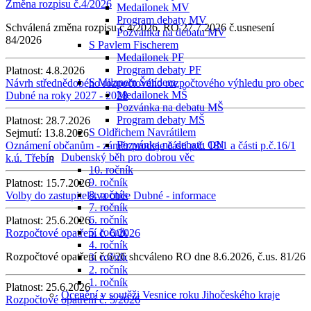
Změna rozpisu č.4/2026
Medailonek MV
Program debaty MV
Schválená změna rozpisu č.4/2026, RO 27.7.2026 č.usnesení
Pozvánka na debatu MV
84/2026
S Pavlem Fischerem
Medailonek PF
Program debaty PF
Platnost:
4.8.2026
S Milanem Šmídem
Návrh střednědobého rozpočtového rozpočtového výhledu pro obec
Medailonek MŠ
Dubné na roky 2027 - 2028
Pozvánka na debatu MŠ
Program debaty MŠ
Platnost:
28.7.2026
S Oldřichem Navrátilem
Sejmutí:
13.8.2026
Pozvánka na debatu ON
Oznámení občanům - záměr prodeje části p.č. 18/1 a části p.č.16/1
Dubenský běh pro dobrou věc
k.ú. Třebín
10. ročník
9. ročník
Platnost:
15.7.2026
8. ročník
Volby do zastupitelstva obce Dubné - informace
7. ročník
6. ročník
Platnost:
25.6.2026
5. ročník
Rozpočtové opatření č. 6/2026
4. ročník
Rozpočtové opatření č.6/26 shcváleno RO dne 8.6.2026, č.us. 81/26
3. ročník
2. ročník
1. ročník
Platnost:
25.6.2026
Ocenění v soutěži Vesnice roku Jihočeského kraje
Rozpočtové opatření č. 5/2026