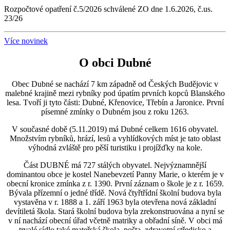
Rozpočtové opatření č.5/2026 schválené ZO dne 1.6.2026, č.us.
23/26
Více novinek
O obci Dubné
Obec Dubné se nachází 7 km západně od Českých Budějovic v
malebné krajině mezi rybníky pod úpatím prvních kopců Blanského
lesa. Tvoří ji tyto části: Dubné, Křenovice, Třebín a Jaronice. První
písemné zmínky o Dubném jsou z roku 1263.
V současné době (5.11.2019) má Dubné celkem 1616 obyvatel.
Množstvím rybníků, hrází, lesů a vyhlídkových míst je tato oblast
výhodná zvláště pro pěší turistiku i projížďky na kole.
Část DUBNÉ má 727 stálých obyvatel. Nejvýznamnější
dominantou obce je kostel Nanebevzetí Panny Marie, o kterém je v
obecní kronice zmínka z r. 1390. První záznam o škole je z r. 1659.
Bývala přízemní o jedné třídě. Nová čtyřtřídní školní budova byla
vystavěna v r. 1888 a 1. září 1963 byla otevřena nová základní
devítiletá škola. Stará školní budova byla zrekonstruována a nyní se
v ní nachází obecní úřad včetně matriky a obřadní síně. V obci má
trvalé sídlo také mateřská škola, pošta, zdravotní středisko a