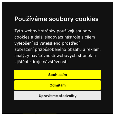
Používáme soubory cookies
Tyto webové stránky používají soubory
cookies a další sledovací nástroje s cílem
vylepšení uživatelského prostředí,
zobrazení přizpůsobeného obsahu a reklam,
Domů
Kontakty
analýzy návštěvnosti webových stránek a
Úřední deska
zjištění zdroje návštěvnosti.
Vyhlášky
Formuláře
Souhlasím
Odmítám
Obec Dubné
Upravit mé předvolby
Složení zastupitelstva
Historie, současnost
Vyhlášky
Aktuality - podrobně