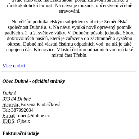
římskokatolická farnost. Na návsi je možnost občerstvení včetně
stravování.
Největším podnikatelským subjektem v obci je Zemědělská
společnost Dubné a. s. Na návsi vyniká nově opravený pomník
padlých z 1. a 2. světové války. V Dubném působí jednotka Sboru
dobrovolných hasičů, která je zařazena do záchranného systému
okresu. Dubné má vlastní čistírnu odpadních vod, na níž je také
napojena část Křenovice. Vlastní čistírnu odpadních vod má také
místní část Třebín.
Více o obci
Obec Dubné - oficiální stránky
Dubné
373 84 Dubné
Starosta:
Božena Kudláčková
Tel:
387992034
E-mail:
obec@dubne.cz
IDDS:
t7jbeix
Fakturační údaje