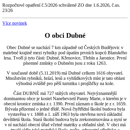
Rozpočtové opatření č.5/2026 schválené ZO dne 1.6.2026, č.us.
23/26
Více novinek
O obci Dubné
Obec Dubné se nachází 7 km západně od Českých Budějovic v
malebné krajině mezi rybníky pod úpatím prvních kopců Blanského
lesa. Tvoří ji tyto části: Dubné, Křenovice, Třebín a Jaronice. První
písemné zmínky o Dubném jsou z roku 1263.
V současné době (5.11.2019) má Dubné celkem 1616 obyvatel.
Množstvím rybníků, hrází, lesů a vyhlídkových míst je tato oblast
výhodná zvláště pro pěší turistiku i projížďky na kole.
Část DUBNÉ má 727 stálých obyvatel. Nejvýznamnější
dominantou obce je kostel Nanebevzetí Panny Marie, o kterém je v
obecní kronice zmínka z r. 1390. První záznam o škole je z r. 1659.
Bývala přízemní o jedné třídě. Nová čtyřtřídní školní budova byla
vystavěna v r. 1888 a 1. září 1963 byla otevřena nová základní
devítiletá škola. Stará školní budova byla zrekonstruována a nyní se
v ní nachází obecní úřad včetně matriky a obřadní síně. V obci má
trvalé sídlo také mateřská škola, pošta, zdravotní středisko a