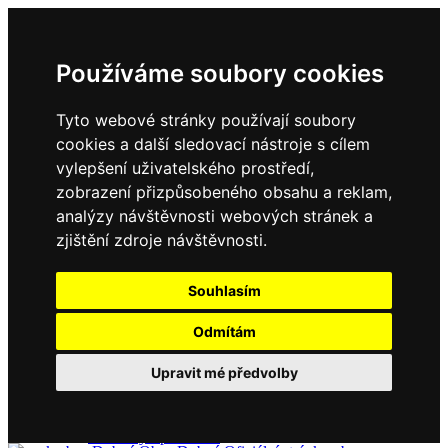
Používáme soubory cookies
Tyto webové stránky používají soubory
cookies a další sledovací nástroje s cílem
vylepšení uživatelského prostředí,
zobrazení přizpůsobeného obsahu a reklam,
Domů
Kontakty
analýzy návštěvnosti webových stránek a
Úřední deska
zjištění zdroje návštěvnosti.
Vyhlášky
Formuláře
Souhlasím
Odmítám
Obec Dubné
Upravit mé předvolby
Složení zastupitelstva
Historie, současnost
Vyhlášky
Aktuality - podrobně