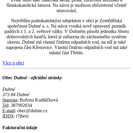
římskokatolická farnost. Na návsi je možnost občerstvení včetně
stravování.
Největším podnikatelským subjektem v obci je Zemědělská
společnost Dubné a. s. Na návsi vyniká nově opravený pomník
padlých z 1. a 2. světové války. V Dubném působí jednotka Sboru
dobrovolných hasičů, která je zařazena do záchranného systému
okresu. Dubné má vlastní čistírnu odpadních vod, na níž je také
napojena část Křenovice. Vlastní čistírnu odpadních vod má také
místní část Třebín.
Více o obci
Obec Dubné - oficiální stránky
Dubné
373 84 Dubné
Starosta:
Božena Kudláčková
Tel:
387992034
E-mail:
obec@dubne.cz
IDDS:
t7jbeix
Fakturační údaje