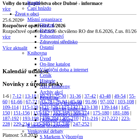
Kostel
Volby do zastupitelstva obce Dubné - informace
Čapí hnízdo
více
Život v obci
Místní organizace
25.6.2026
Obecní
Rozpočtové opatření č. 6/2026
Farnost
Rozpočtové opatření č.6/26 shcváleno RO dne 8.6.2026, č.us. 81/26
Pohostinství
více
Zdravotní středisko
Ostatní
Více aktualit
Knihovna
Úvod
On-line katalog
Výpůjční doba a internet
Kalendář událostí
Ceník
Historie
Novinky z úřední desky
Akce knihovny
Archiv akcí
1-6
|
7-12
|
13-18
|
19-24
|
25-30
|
31-36
|
37-42
|
43-48
|
49-54
|
55-
Periodika
60
|
61-66
|
67-72
|
73-78
|
79-84
|
85-90
|
91-96
|
97-102
|
103-108
|
Dovolená v knihovně
109-114
|
115-120
|
121-126
|
127-132
|
133-138
|
139-144
|
145-
Foto - interiér knihovny
150
|
151-156
|
157-162
|
163-168
|
169-174
|
175-180
|
181-186
|
Foto - exteriér knihovny
187-192
|
193-198
|
199-204
|
205-210
|
211-216
|
217-222
|
223-
Oblíbené odkazy
228
|
229-234
|
235-240
|
241-246
|
247-252
|
Kalendář obsazenosti
Venkovské debaty
Platnost:
5.8.2026
S Markem Výborným