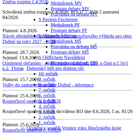
Změna rozpisu č.4/2026
Medailonek MV
Program debaty MV
Schválená změna rozpisu č.4/2026, RO 27.7.2026 č.usnesení
Pozvánka na debatu MV
84/2026
S Pavlem Fischerem
Medailonek PF
Program debaty PF
Platnost:
4.8.2026
S Milanem Šmídem
Návrh střednědobého rozpočtového rozpočtového výhledu pro obec
Medailonek MŠ
Dubné na roky 2027 - 2028
Pozvánka na debatu MŠ
Program debaty MŠ
Platnost:
28.7.2026
S Oldřichem Navrátilem
Sejmutí:
13.8.2026
Pozvánka na debatu ON
Oznámení občanům - záměr prodeje části p.č. 18/1 a části p.č.16/1
Dubenský běh pro dobrou věc
k.ú. Třebín
10. ročník
9. ročník
Platnost:
15.7.2026
8. ročník
Volby do zastupitelstva obce Dubné - informace
7. ročník
6. ročník
Platnost:
25.6.2026
5. ročník
Rozpočtové opatření č. 6/2026
4. ročník
Rozpočtové opatření č.6/26 shcváleno RO dne 8.6.2026, č.us. 81/26
3. ročník
2. ročník
1. ročník
Platnost:
25.6.2026
Ocenění v soutěži Vesnice roku Jihočeského kraje
Rozpočtové opatření č. 5/2026