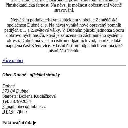
římskokatolická farnost. Na návsi je možnost občerstvení včetně
stravování.
Největším podnikatelským subjektem v obci je Zemědělská
společnost Dubné a. s. Na návsi vyniká nově opravený pomník
padlých z 1. a 2. světové války. V Dubném působí jednotka Sboru
dobrovolných hasičů, která je zařazena do záchranného systému
okresu. Dubné má vlastní čistírnu odpadních vod, na níž je také
napojena část Křenovice. Vlastní čistírnu odpadních vod má také
místní část Třebín.
Více o obci
Obec Dubné - oficiální stránky
Dubné
373 84 Dubné
Starosta:
Božena Kudláčková
Tel:
387992034
E-mail:
obec@dubne.cz
IDDS:
t7jbeix
Fakturační údaje