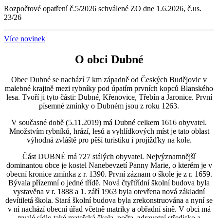
Rozpočtové opatření č.5/2026 schválené ZO dne 1.6.2026, č.us.
23/26
Více novinek
O obci Dubné
Obec Dubné se nachází 7 km západně od Českých Budějovic v
malebné krajině mezi rybníky pod úpatím prvních kopců Blanského
lesa. Tvoří ji tyto části: Dubné, Křenovice, Třebín a Jaronice. První
písemné zmínky o Dubném jsou z roku 1263.
V současné době (5.11.2019) má Dubné celkem 1616 obyvatel.
Množstvím rybníků, hrází, lesů a vyhlídkových míst je tato oblast
výhodná zvláště pro pěší turistiku i projížďky na kole.
Část DUBNÉ má 727 stálých obyvatel. Nejvýznamnější
dominantou obce je kostel Nanebevzetí Panny Marie, o kterém je v
obecní kronice zmínka z r. 1390. První záznam o škole je z r. 1659.
Bývala přízemní o jedné třídě. Nová čtyřtřídní školní budova byla
vystavěna v r. 1888 a 1. září 1963 byla otevřena nová základní
devítiletá škola. Stará školní budova byla zrekonstruována a nyní se
v ní nachází obecní úřad včetně matriky a obřadní síně. V obci má
trvalé sídlo také mateřská škola, pošta, zdravotní středisko a