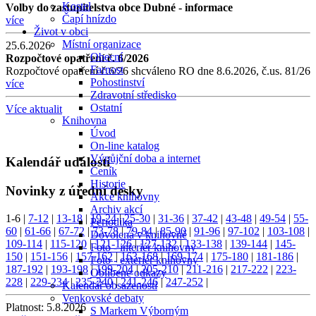
Kostel
Volby do zastupitelstva obce Dubné - informace
Čapí hnízdo
více
Život v obci
Místní organizace
25.6.2026
Obecní
Rozpočtové opatření č. 6/2026
Farnost
Rozpočtové opatření č.6/26 shcváleno RO dne 8.6.2026, č.us. 81/26
Pohostinství
více
Zdravotní středisko
Ostatní
Více aktualit
Knihovna
Úvod
On-line katalog
Výpůjční doba a internet
Kalendář událostí
Ceník
Historie
Novinky z úřední desky
Akce knihovny
Archiv akcí
1-6
|
7-12
|
13-18
|
19-24
|
25-30
|
31-36
|
37-42
|
43-48
|
49-54
|
55-
Periodika
60
|
61-66
|
67-72
|
73-78
|
79-84
|
85-90
|
91-96
|
97-102
|
103-108
|
Dovolená v knihovně
109-114
|
115-120
|
121-126
|
127-132
|
133-138
|
139-144
|
145-
Foto - interiér knihovny
150
|
151-156
|
157-162
|
163-168
|
169-174
|
175-180
|
181-186
|
Foto - exteriér knihovny
187-192
|
193-198
|
199-204
|
205-210
|
211-216
|
217-222
|
223-
Oblíbené odkazy
228
|
229-234
|
235-240
|
241-246
|
247-252
|
Kalendář obsazenosti
Venkovské debaty
Platnost:
5.8.2026
S Markem Výborným