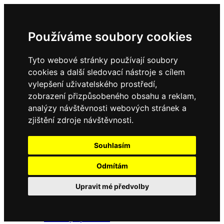
Používáme soubory cookies
Tyto webové stránky používají soubory
cookies a další sledovací nástroje s cílem
vylepšení uživatelského prostředí,
zobrazení přizpůsobeného obsahu a reklam,
Domů
Kontakty
analýzy návštěvnosti webových stránek a
Úřední deska
zjištění zdroje návštěvnosti.
Vyhlášky
Formuláře
Souhlasím
Odmítám
Obec Dubné
Upravit mé předvolby
Složení zastupitelstva
Historie, současnost
Vyhlášky
Aktuality - podrobně