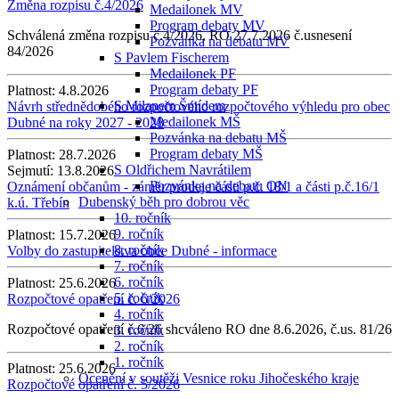
Změna rozpisu č.4/2026
Medailonek MV
Program debaty MV
Schválená změna rozpisu č.4/2026, RO 27.7.2026 č.usnesení
Pozvánka na debatu MV
84/2026
S Pavlem Fischerem
Medailonek PF
Program debaty PF
Platnost:
4.8.2026
S Milanem Šmídem
Návrh střednědobého rozpočtového rozpočtového výhledu pro obec
Medailonek MŠ
Dubné na roky 2027 - 2028
Pozvánka na debatu MŠ
Program debaty MŠ
Platnost:
28.7.2026
S Oldřichem Navrátilem
Sejmutí:
13.8.2026
Pozvánka na debatu ON
Oznámení občanům - záměr prodeje části p.č. 18/1 a části p.č.16/1
Dubenský běh pro dobrou věc
k.ú. Třebín
10. ročník
9. ročník
Platnost:
15.7.2026
8. ročník
Volby do zastupitelstva obce Dubné - informace
7. ročník
6. ročník
Platnost:
25.6.2026
5. ročník
Rozpočtové opatření č. 6/2026
4. ročník
Rozpočtové opatření č.6/26 shcváleno RO dne 8.6.2026, č.us. 81/26
3. ročník
2. ročník
1. ročník
Platnost:
25.6.2026
Ocenění v soutěži Vesnice roku Jihočeského kraje
Rozpočtové opatření č. 5/2026