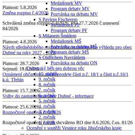
Medailonek MV
Platnost:
5.8.2026
Program debaty MV
Změna rozpisu č.4/2026
Pozvánka na debatu MV
S Pavlem Fischerem
Schválená změna rozpisu č.4/2026, RO 27.7.2026 č.usnesení
Medailonek PF
84/2026
Program debaty PF
S Milanem Šmídem
Medailonek MŠ
Platnost:
4.8.2026
Pozvánka na debatu MŠ
Návrh střednědobého rozpočtového rozpočtového výhledu pro obec
Program debaty MŠ
Dubné na roky 2027 - 2028
S Oldřichem Navrátilem
Pozvánka na debatu ON
Platnost:
28.7.2026
Dubenský běh pro dobrou věc
Sejmutí:
13.8.2026
10. ročník
Oznámení občanům - záměr prodeje části p.č. 18/1 a části p.č.16/1
9. ročník
k.ú. Třebín
8. ročník
7. ročník
Platnost:
15.7.2026
6. ročník
Volby do zastupitelstva obce Dubné - informace
5. ročník
4. ročník
Platnost:
25.6.2026
3. ročník
Rozpočtové opatření č. 6/2026
2. ročník
Rozpočtové opatření č.6/26 shcváleno RO dne 8.6.2026, č.us. 81/26
1. ročník
Ocenění v soutěži Vesnice roku Jihočeského kraje