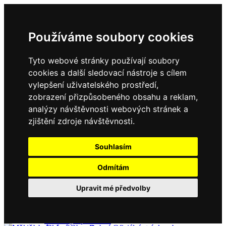
Používáme soubory cookies
Tyto webové stránky používají soubory
cookies a další sledovací nástroje s cílem
vylepšení uživatelského prostředí,
zobrazení přizpůsobeného obsahu a reklam,
Domů
Kontakty
analýzy návštěvnosti webových stránek a
Úřední deska
zjištění zdroje návštěvnosti.
Vyhlášky
Formuláře
Souhlasím
Odmítám
Obec Dubné
Upravit mé předvolby
Složení zastupitelstva
Historie, současnost
Vyhlášky
Aktuality - podrobně