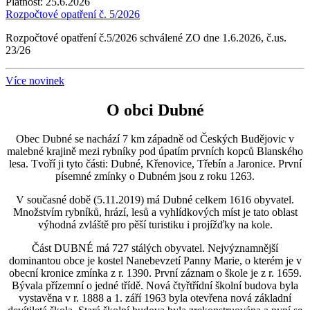
Platnost:
25.6.2026
Rozpočtové opatření č. 5/2026
Rozpočtové opatření č.5/2026 schválené ZO dne 1.6.2026, č.us.
23/26
Více novinek
O obci Dubné
Obec Dubné se nachází 7 km západně od Českých Budějovic v
malebné krajině mezi rybníky pod úpatím prvních kopců Blanského
lesa. Tvoří ji tyto části: Dubné, Křenovice, Třebín a Jaronice. První
písemné zmínky o Dubném jsou z roku 1263.
V současné době (5.11.2019) má Dubné celkem 1616 obyvatel.
Množstvím rybníků, hrází, lesů a vyhlídkových míst je tato oblast
výhodná zvláště pro pěší turistiku i projížďky na kole.
Část DUBNÉ má 727 stálých obyvatel. Nejvýznamnější
dominantou obce je kostel Nanebevzetí Panny Marie, o kterém je v
obecní kronice zmínka z r. 1390. První záznam o škole je z r. 1659.
Bývala přízemní o jedné třídě. Nová čtyřtřídní školní budova byla
vystavěna v r. 1888 a 1. září 1963 byla otevřena nová základní