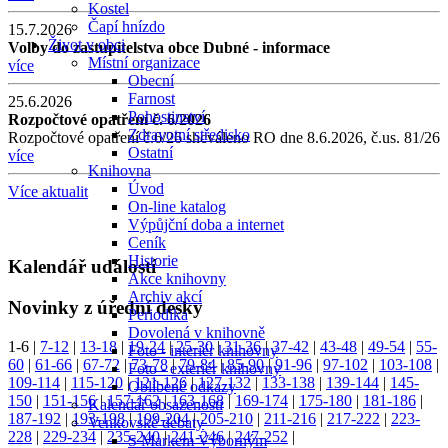
Kostel
Čapí hnízdo
15.7.2026
Život v obci
Volby do zastupitelstva obce Dubné - informace
Místní organizace
více
Obecní
Farnost
25.6.2026
Pohostinství
Rozpočtové opatření č. 6/2026
Zdravotní středisko
Rozpočtové opatření č.6/26 shcváleno RO dne 8.6.2026, č.us. 81/26
Ostatní
více
Knihovna
Úvod
Více aktualit
On-line katalog
Výpůjční doba a internet
Ceník
Historie
Kalendář událostí
Akce knihovny
Archiv akcí
Novinky z úřední desky
Periodika
Dovolená v knihovně
1-6
|
7-12
|
13-18
|
19-24
|
25-30
|
31-36
|
37-42
|
43-48
|
49-54
|
55-
Foto - interiér knihovny
60
|
61-66
|
67-72
|
73-78
|
79-84
|
85-90
|
91-96
|
97-102
|
103-108
|
Foto - exteriér knihovny
109-114
|
115-120
|
121-126
|
127-132
|
133-138
|
139-144
|
145-
Oblíbené odkazy
150
|
151-156
|
157-162
|
163-168
|
169-174
|
175-180
|
181-186
|
Kalendář obsazenosti
187-192
|
193-198
|
199-204
|
205-210
|
211-216
|
217-222
|
223-
Venkovské debaty
228
|
229-234
|
235-240
|
241-246
|
247-252
|
S Markem Výborným