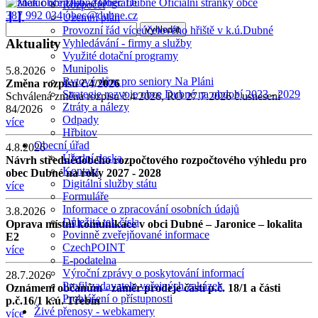
Obec Dubné
Oficiální stránky obce
Rozpočet
387 992 034
obec@dubne.cz
❙❙
Územní plán
Provozní řád víceúčelového hřiště v k.ú.Dubné
Aktuality
Vyhledávání - firmy a služby
Využité dotační programy
Munipolis
5.8.2026
Bytový dům pro seniory Na Pláni
Změna rozpisu č.4/2026
Strategie rozvoje obce Dubné na období 2023 - 2029
Schválená změna rozpisu č.4/2026, RO 27.7.2026 č.usnesení
Ztráty a nálezy
84/2026
Odpady
více
Hřbitov
Obecní úřad
4.8.2026
Úřední deska
Návrh střednědobého rozpočtového rozpočtového výhledu pro
Kontakt
obec Dubné na roky 2027 - 2028
Digitální služby státu
více
Formuláře
Informace o zpracování osobních údajů
3.8.2026
Důležitá tel. čísla
Oprava místní komunikace v obci Dubné – Jaronice – lokalita
Povinně zveřejňované informace
E2
CzechPOINT
více
E-podatelna
Výroční zprávy o poskytování informací
28.7.2026
Profil zadavatele veřejných zakázek
Oznámení občanům - záměr prodeje části p.č. 18/1 a části
Prohlášení o přístupnosti
p.č.16/1 k.ú. Třebín
Živé přenosy - webkamery
více