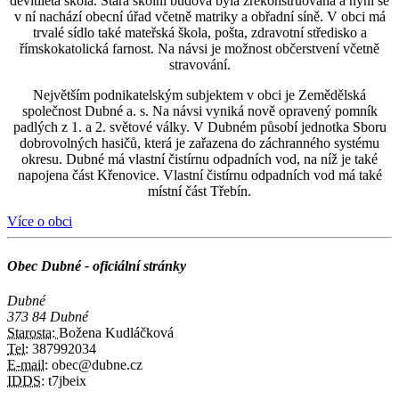
devítiletá škola. Stará školní budova byla zrekonstruována a nyní se
v ní nachází obecní úřad včetně matriky a obřadní síně. V obci má
trvalé sídlo také mateřská škola, pošta, zdravotní středisko a
římskokatolická farnost. Na návsi je možnost občerstvení včetně
stravování.
Největším podnikatelským subjektem v obci je Zemědělská
společnost Dubné a. s. Na návsi vyniká nově opravený pomník
padlých z 1. a 2. světové války. V Dubném působí jednotka Sboru
dobrovolných hasičů, která je zařazena do záchranného systému
okresu. Dubné má vlastní čistírnu odpadních vod, na níž je také
napojena část Křenovice. Vlastní čistírnu odpadních vod má také
místní část Třebín.
Více o obci
Obec Dubné - oficiální stránky
Dubné
373 84 Dubné
Starosta:
Božena Kudláčková
Tel:
387992034
E-mail:
obec@dubne.cz
IDDS:
t7jbeix